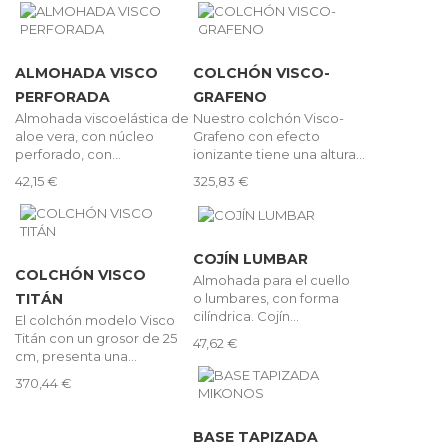
ALMOHADA VISCO
COLCHÓN VISCO-
PERFORADA
GRAFENO
Almohada viscoelástica de
Nuestro colchón Visco-
aloe vera, con núcleo
Grafeno con efecto
perforado, con...
ionizante tiene una altura...
42,15 €
325,83 €
COJÍN LUMBAR
COLCHÓN VISCO
Almohada para el cuello
o lumbares, con forma
TITÁN
cilíndrica. Cojín...
El colchón modelo Visco
Titán con un grosor de 25
47,62 €
cm, presenta una...
370,44 €
BASE TAPIZADA