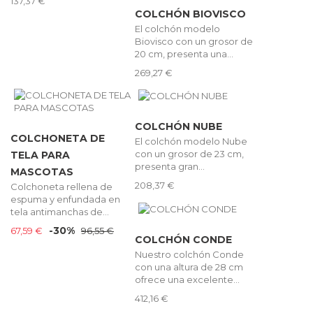
137,37 €
COLCHÓN BIOVISCO
El colchón modelo
Biovisco con un grosor de
20 cm, presenta una...
269,27 €
COLCHÓN NUBE
COLCHONETA DE
El colchón modelo Nube
con un grosor de 23 cm,
TELA PARA
presenta gran...
MASCOTAS
208,37 €
Colchoneta rellena de
espuma y enfundada en
tela antimanchas de...
-30%
67,59 €
96,55 €
COLCHÓN CONDE
Nuestro colchón Conde
con una altura de 28 cm
ofrece una excelente...
412,16 €