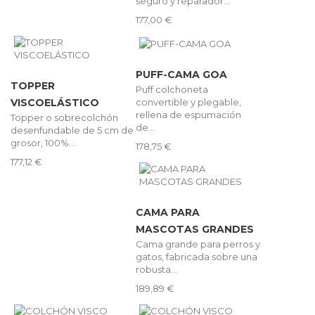
seguro y reparador...
177,00 €
PUFF-CAMA GOA
TOPPER
Puff colchoneta
convertible y plegable,
VISCOELÁSTICO
rellena de espumación
Topper o sobrecolchón
de...
desenfundable de 5 cm de
grosor, 100%...
178,75 €
177,12 €
CAMA PARA
MASCOTAS GRANDES
Cama grande para perros y
gatos, fabricada sobre una
robusta...
189,89 €