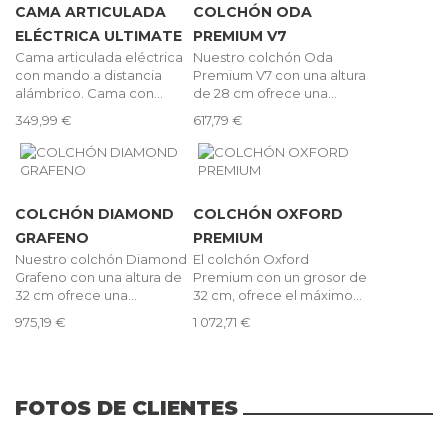
CAMA ARTICULADA
COLCHÓN ODA
ELÉCTRICA ULTIMATE
PREMIUM V7
Cama articulada eléctrica
Nuestro colchón Oda
con mando a distancia
Premium V7 con una altura
alámbrico. Cama con...
de 28 cm ofrece una...
349,99 €
617,79 €
COLCHÓN DIAMOND
COLCHÓN OXFORD
GRAFENO
PREMIUM
Nuestro colchón Diamond
El colchón Oxford
Grafeno con una altura de
Premium con un grosor de
32 cm ofrece una...
32 cm, ofrece el máximo...
975,19 €
1 072,71 €
FOTOS DE CLIENTES