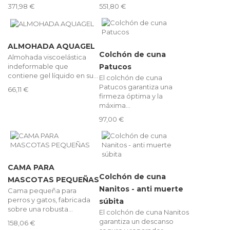
371,98 €
551,80 €
ALMOHADA AQUAGEL
Colchón de cuna
Almohada viscoelástica
indeformable que
Patucos
contiene gel líquido en su...
El colchón de cuna
Patucos garantiza una
66,11 €
firmeza óptima y la
máxima...
97,00 €
CAMA PARA
Colchón de cuna
MASCOTAS PEQUEÑAS
Nanitos - anti muerte
Cama pequeña para
perros y gatos, fabricada
súbita
sobre una robusta...
El colchón de cuna Nanitos
garantiza un descanso
158,06 €