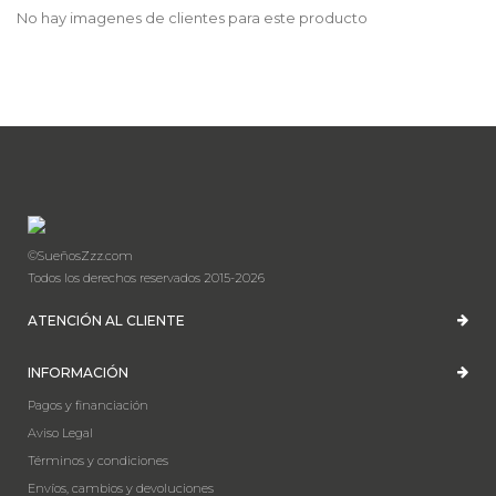
No hay imagenes de clientes para este producto
©SueñosZzz.com
Todos los derechos reservados 2015-2026
ATENCIÓN AL CLIENTE
INFORMACIÓN
Pagos y financiación
Aviso Legal
Términos y condiciones
Envíos, cambios y devoluciones