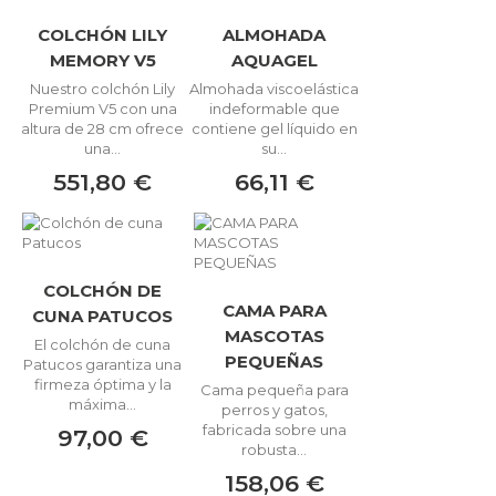
COLCHÓN LILY
ALMOHADA
MEMORY V5
AQUAGEL
Nuestro colchón Lily
Almohada viscoelástica
Premium V5 con una
indeformable que
altura de 28 cm ofrece
contiene gel líquido en
una...
su...
551,80 €
66,11 €
COLCHÓN DE
CAMA PARA
CUNA PATUCOS
MASCOTAS
El colchón de cuna
PEQUEÑAS
Patucos garantiza una
firmeza óptima y la
Cama pequeña para
máxima...
perros y gatos,
fabricada sobre una
97,00 €
robusta...
158,06 €