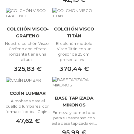
COLCHÓN VISCO-
COLCHÓN VISCO
GRAFENO
TITÁN
Nuestro colchón Visco-
El colchón modelo
Grafeno con efecto
Visco Titán con un
ionizante tiene una
grosor de 25 cm,
altura...
presenta una...
325,83 €
370,44 €
COJÍN LUMBAR
BASE TAPIZADA
Almohada para el
MIKONOS
cuello o lumbares, con
forma cilíndrica. Cojín...
Firmeza y comodidad
para tu descanso con
47,62 €
esta base tapizada en...
95,99 €