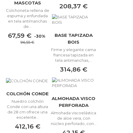
MASCOTAS
208,37 €
Colchoneta rellena de
espuma y enfundada
en tela antimanchas
de...
67,59 €
BASE TAPIZADA
-30%
BOIS
96,55 €
Firme y elegante cama
francesa tapizada en
tela antimanchas,...
314,86 €
COLCHÓN CONDE
ALMOHADA VISCO
Nuestro colchón
PERFORADA
Conde con una altura
de 28 cm ofrece una
Almohada viscoelástica
excelente...
de aloe vera, con
núcleo perforado, con...
412,16 €
42,15 €