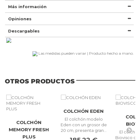
Más información
Opiniones
Descargables
Las medidas pueden variar | Producto hecho a mano.
OTROS PRODUCTOS
COLCHÓN EDEN
COL
El colchón modelo
COLCHÓN
BIOV
Eden con un grosor de
MEMORY FRESH
20 cm, presenta gran...
El colchó
PLUS
Biovisco co
185,22 €