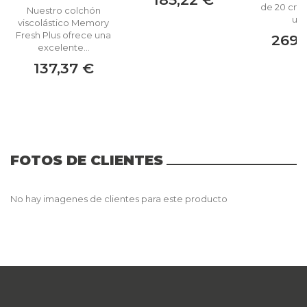
de 20 cm,
Nuestro colchón
una.
viscolástico Memory
Fresh Plus ofrece una
269,
excelente...
137,37 €
FOTOS DE CLIENTES
No hay imagenes de clientes para este producto