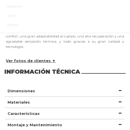
Si deseas una medida o color especial haz click
aquí
.
Descanso
Pídalo antes de la
8 horas y 27 minutos
y recíbalo
25-08-2026
con
SUEÑOS LGC
Jardín
Ofertas
El colchón Oxford Premium con un grosor de 32 cm, ofrece el máximo
confort, una gran adaptabilidad al cuerpo, una alta recuperación y una
agradable sensación térmica, y todo gracias a su gran calidad y
tecnología.
Ver fotos de clientes ▼
INFORMACIÓN TÉCNICA
Dimensiones
Materiales
Características
Montaje y Mantenimiento