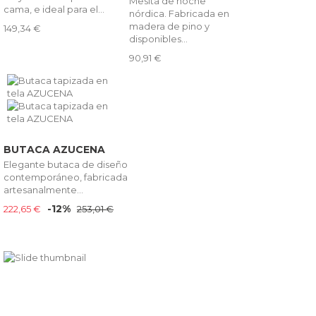
Mesita de noche
cama, e ideal para el...
nórdica. Fabricada en
madera de pino y
149,34 €
disponibles...
90,91 €
BUTACA AZUCENA
Elegante butaca de diseño
contemporáneo, fabricada
artesanalmente...
-12%
222,65 €
253,01 €