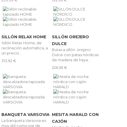
209,99 €
199,99 €
SILLÓN RELAX HOME
SILLÓN OREJERO
Sillón Relax Home, de
DULCE
reclinación automática, a
Butaca sillón orejero
un precio...
Dulce con patas nórdicas
de madera de haya...
313,92 €
226,59 €
BANQUETA VARSOVIA
MESITA HARALD CON
La banqueta Varsovia es
CAJÓN
muy útil como pie de