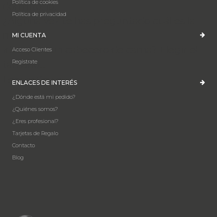
Política de cookies
dormitorio.
Política de privacidad
¿Alguna vez te has preguntado cuál es la
medida
MI CUENTA
ideal para un cabecero de cama? Elegir el
Acceso Clientes
Registrate
tamaño...
Leer artículo
ENLACES DE INTERÉS
¿Dónde está mi pedido?
¿Quiénes somos?
¿Eres profesional?
Tarjetas de Regalo
Contacto
Blog