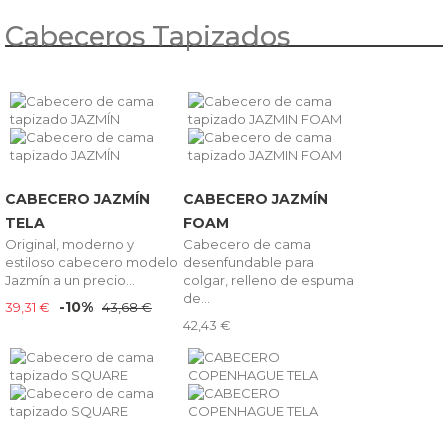
Cabeceros Tapizados
CABECERO JAZMÍN
CABECERO JAZMÍN
TELA
FOAM
Original, moderno y
Cabecero de cama
estiloso cabecero modelo
desenfundable para
Jazmín a un precio...
colgar, relleno de espuma
de...
-10%
39,31 €
43,68 €
42,43 €