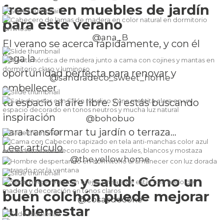
frescas en muebles de jardín
para este verano
@ana_B
El verano se acerca rápidamente, y con él
llega la
oportunidad perfecta para renovar y
@sandradeco_sweet_home
embellecer
tu espacio al aire libre. Si estás buscando
inspiración
@bohobuo
para transformar tu jardín o terraza...
Leer artículo
@the.yellow.home
Colchones y salud: Cómo un
buen colchón puede mejorar
@cosasdecoke
tu bienestar