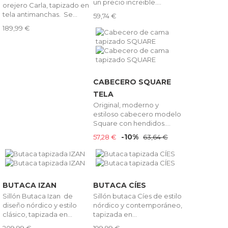
un precio increible....
orejero Carla, tapizado en
tela antimanchas. Se...
59,74 €
189,99 €
CABECERO SQUARE
TELA
Original, moderno y
estiloso cabecero modelo
Square con hendidos....
-10%
57,28 €
63,64 €
BUTACA IZAN
BUTACA CÍES
Sillón Butaca Izan de
Sillón butaca Cíes de estilo
diseño nórdico y estilo
nórdico y contemporáneo,
clásico, tapizada en...
tapizada en...