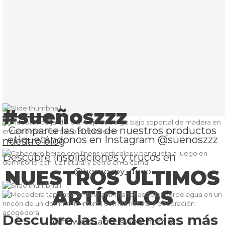
#sueñoszzz
Comparte las fotos de nuestros productos
etiquetándonos en Instagram @suenoszzz
nuestro blog
Descubre inspiraciones y trucos en
NUESTROS ÚLTIMOS
@home_py_deco
ARTÍCULOS
Descubre las tendencias más
@flowers_and_sweethome