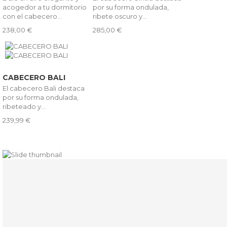
acogedor a tu dormitorio
por su forma ondulada,
con el cabecero...
ribete oscuro y...
238,00 €
285,00 €
CABECERO BALI
El cabecero Bali destaca
por su forma ondulada,
ribeteado y...
239,99 €