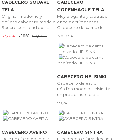
CABECERO SQUARE
CABECERO
TELA
COPENHAGUE TELA
Original, moderno y
Muy elegante y tapizado
estiloso cabecero modelo
en tela antimanchas.
Square con hendidos....
Cabecero de cama de...
-10%
57,28 €
63,64 €
170,03 €
CABECERO HELSINKI
Cabecero de estilo
nórdico modelo Helsinki a
un precio increible....
59,74 €
CABECERO AVEIRO
CABECERO SINTRA
Dale un aire elegante y
El cabecero Sintra destaca