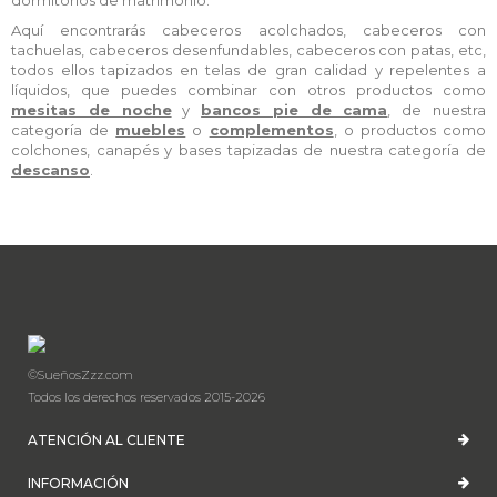
dormitorios de matrimonio.
Aquí encontrarás cabeceros acolchados, cabeceros con
tachuelas, cabeceros desenfundables, cabeceros con patas, etc,
todos ellos tapizados en telas de gran calidad y repelentes a
líquidos, que puedes combinar con otros productos como
mesitas de noche
y
bancos pie de cama
, de nuestra
categoría de
muebles
o
complementos
, o productos como
colchones, canapés y bases tapizadas de nuestra categoría de
descanso
.
©SueñosZzz.com
Todos los derechos reservados 2015-2026
ATENCIÓN AL CLIENTE
INFORMACIÓN