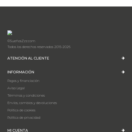
©SueñosZzz.com
Todos los derechos reservados 2015-2026
ATENCIÓN AL CLIENTE
INFORMACIÓN
Pagos y financiación
Aviso Legal
Términos y condiciones
Envíos, cambios y devoluciones
Política de cookies
Política de privacidad
MI CUENTA