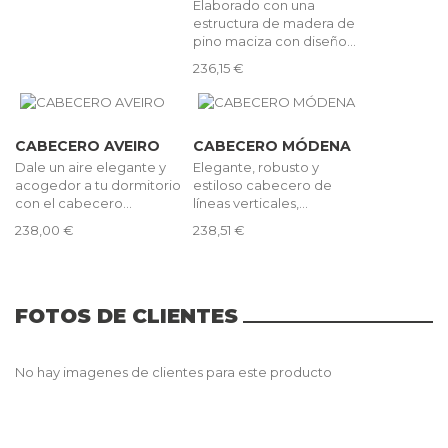
Elaborado con una
estructura de madera de
pino maciza con diseño...
236,15 €
CABECERO AVEIRO
CABECERO MÓDENA
Dale un aire elegante y
Elegante, robusto y
acogedor a tu dormitorio
estiloso cabecero de
con el cabecero...
líneas verticales,...
238,00 €
238,51 €
FOTOS DE CLIENTES
No hay imagenes de clientes para este producto