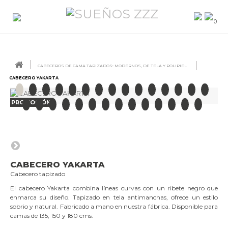
0
CABECEROS DE CAMA TAPIZADOS: MODERNOS, DE TELA Y POLIPIEL
CABECERO YAKARTA
PROMOCIÓN
CABECERO YAKARTA
Cabecero tapizado
El cabecero Yakarta combina líneas curvas con un ribete negro que
enmarca su diseño. Tapizado en tela antimanchas, ofrece un estilo
sobrio y natural. Fabricado a mano en nuestra fábrica. Disponible para
camas de 135, 150 y 180 cms.