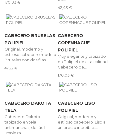
170,03 €
42,43 €
CABECERO BRUSELAS
CABECERO
POLIPIEL
COPENHAGUE
Original, moderno y
POLIPIEL
estiloso cabecero modelo
Muy elegante y tapizado
Bruselas con dos filas...
en Polipiel de alta calidad.
Cabecero de...
47,22 €
170,03 €
CABECERO DAKOTA
CABECERO LISO
TELA
POLIPIEL
Cabecero Dakota
Original, moderno y
tapizado en tela
estiloso cabecero Liso a
antimanchas, de fácil
un precio increíble....
limpieza,...