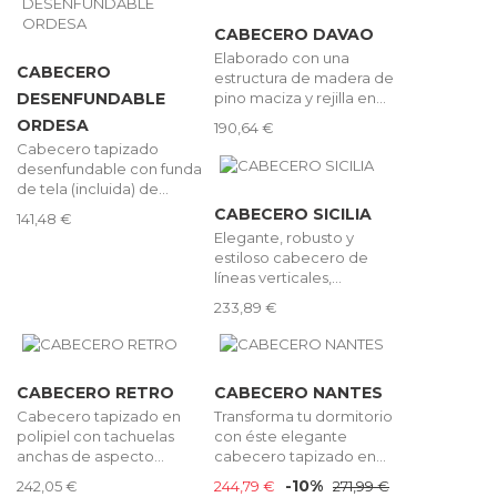
CABECERO DAVAO
Elaborado con una
CABECERO
estructura de madera de
pino maciza y rejilla en...
DESENFUNDABLE
ORDESA
190,64 €
Cabecero tapizado
desenfundable con funda
de tela (incluida) de...
CABECERO SICILIA
141,48 €
Elegante, robusto y
estiloso cabecero de
líneas verticales,...
233,89 €
CABECERO RETRO
CABECERO NANTES
Cabecero tapizado en
Transforma tu dormitorio
polipiel con tachuelas
con éste elegante
anchas de aspecto...
cabecero tapizado en...
-10%
242,05 €
244,79 €
271,99 €