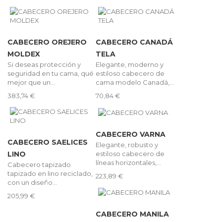
CABECERO OREJERO
CABECERO CANADÁ
MOLDEX
TELA
Si deseas protección y
Elegante, moderno y
seguridad en tu cama, qué
estiloso cabecero de
mejor que un...
cama modelo Canadá,...
383,74 €
70,84 €
CABECERO VARNA
CABECERO SAELICES
Elegante, robusto y
estiloso cabecero de
LINO
líneas horizontales,...
Cabecero tapizado
tapizado en lino reciclado,
223,89 €
con un diseño...
205,99 €
CABECERO MANILA