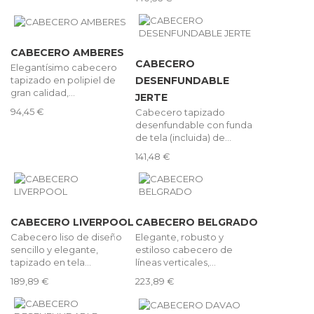
CABECERO AMBERES
CABECERO
Elegantísimo cabecero
tapizado en polipiel de
DESENFUNDABLE
gran calidad,...
JERTE
94,45 €
Cabecero tapizado
desenfundable con funda
de tela (incluida) de...
141,48 €
CABECERO LIVERPOOL
CABECERO BELGRADO
Cabecero liso de diseño
Elegante, robusto y
sencillo y elegante,
estiloso cabecero de
tapizado en tela...
líneas verticales,...
189,89 €
223,89 €