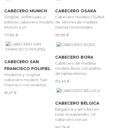
CABECERO MUNICH
CABECERO OSAKA
Original, sofisticado y
Cabecero Modelo OSAKA
estiloso cabecero modelo
de listones de madera
Munich a un...
maciza horizontales....
70,84 €
99,99 €
CABECERO BORA
CABECERO SAN
Cabecero de madera
modelo Bora, con plafón
FRANCISCO POLIPIEL
de tablas interior,...
Moderno y original
cabecero modelo San
153,49 €
Francisco con endidos....
81,47 €
CABECERO BÉLGICA
Elegancia y sencillez en
todo su esplendor. Un
cabecero con un...
140,56 €