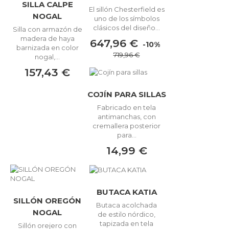
SILLA CALPE
El sillón Chesterfield es
NOGAL
uno de los símbolos
clásicos del diseño...
Silla con armazón de
madera de haya
647,96 €
-10%
barnizada en color
719,96 €
nogal,...
157,43 €
COJÍN PARA SILLAS
Fabricado en tela
antimanchas, con
cremallera posterior
para...
14,99 €
BUTACA KATIA
SILLÓN OREGÓN
Butaca acolchada
NOGAL
de estilo nórdico,
tapizada en tela
Sillón orejero con