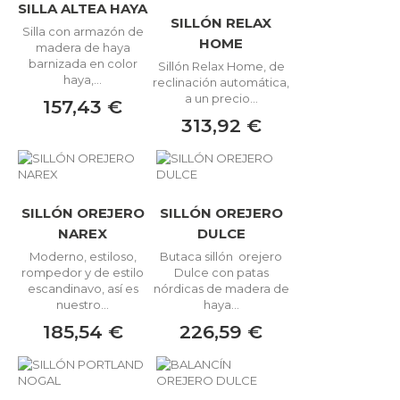
SILLA ALTEA HAYA
SILLÓN RELAX
Silla con armazón de
HOME
madera de haya
barnizada en color
Sillón Relax Home, de
haya,...
reclinación automática,
a un precio...
157,43 €
313,92 €
SILLÓN OREJERO
SILLÓN OREJERO
NAREX
DULCE
Moderno, estiloso,
Butaca sillón orejero
rompedor y de estilo
Dulce con patas
escandinavo, así es
nórdicas de madera de
nuestro...
haya...
185,54 €
226,59 €