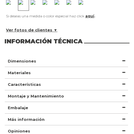
Si deseas una medida o color especial haz click
aquí
.
Ver fotos de clientes ▼
INFORMACIÓN TÉCNICA
Dimensiones
Materiales
Características
Montaje y Mantenimiento
Embalaje
Más información
Opiniones