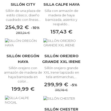
SILLÓN CITY
SILLA CALPE HAYA
Sillón de una plaza de
Silla con armazón de
estilo clásico, diseño
madera de haya
cuadrado con líneas...
barnizada, asiento y
respaldo...
254,92 €
-10%
157,43 €
283,24 €
SILLÓN OREGÓN
SILLÓN OREJERO
HAYA
GRANDE XXL IRENE
Sillón orejero con
Sillón orejero grande
armazón de madera de
XXL Irene tapizado en
haya barnizada en
tela antimanchas,...
color...
299,99 €
-5%
199,99 €
315,78 €
SILLÓN CHESTER