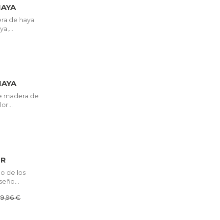
HAYA
ra de haya
a,...
HAYA
de madera de
or...
ER
no de los
seño...
19,96 €