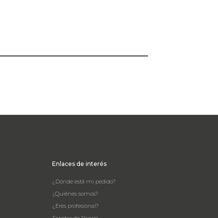
Enlaces de interés
¿Dónde está mi pedido?
¿Quiénes somos?
¿Eres profesional?