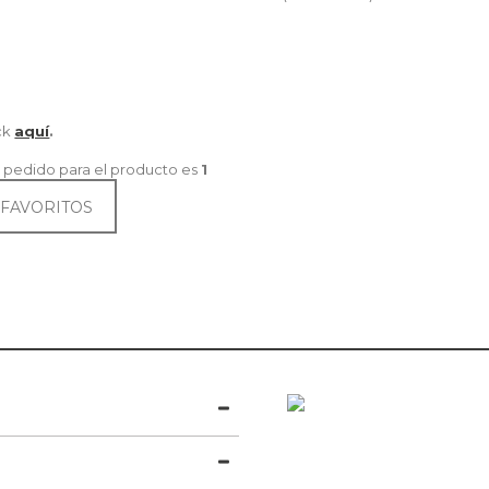
ick
aquí
.
 pedido para el producto es
1
 FAVORITOS