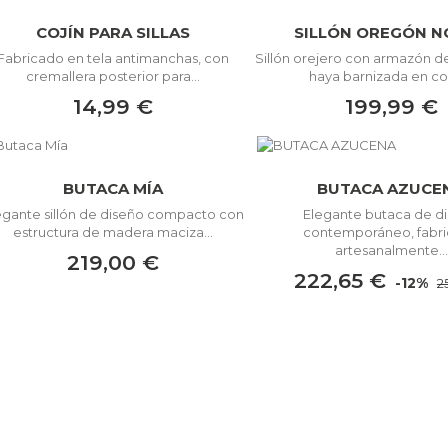
COJÍN PARA SILLAS
SILLÓN OREGÓN N
Fabricado en tela antimanchas, con
Sillón orejero con armazón 
cremallera posterior para...
haya barnizada en col
14,99 €
199,99 €
BUTACA MÍA
BUTACA AZUCE
egante sillón de diseño compacto con
Elegante butaca de d
estructura de madera maciza...
contemporáneo, fabr
artesanalmente...
219,00 €
222,65 €
-12%
2