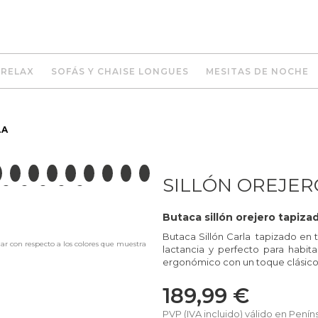
 RELAX
SOFÁS Y CHAISE LONGUES
MESITAS DE NOCHE
LA
SILLÓN OREJER
Butaca sillón orejero tapiza
Butaca Sillón Carla tapizado en t
iar con respecto a los colores que muestra
lactancia y perfecto para habit
ergonómico con un toque clásico. 
189,99 €
PVP (IVA incluido) válido en Penín