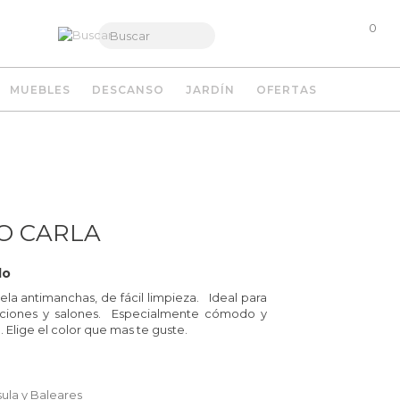
0
MUEBLES
DESCANSO
JARDÍN
OFERTAS
O CARLA
do
ela antimanchas, de fácil limpieza.
Ideal para
aciones y salones
. Especialmente cómodo y
Elige el color que mas te guste.
sula y Baleares