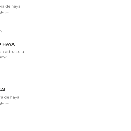
ra de haya
l,...
 HAYA
on estructura
ya,...
GAL
ra de haya
l,...