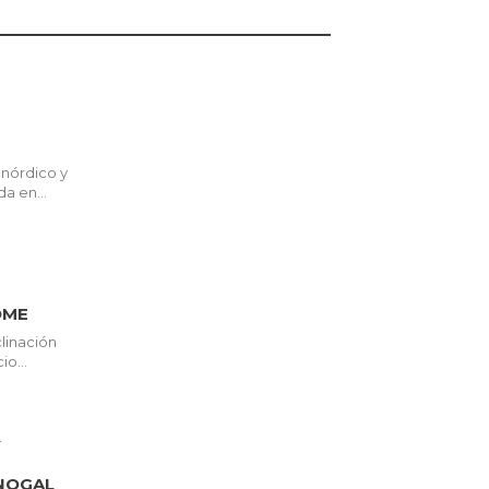
 nórdico y
a en...
OME
linación
o...
NOGAL