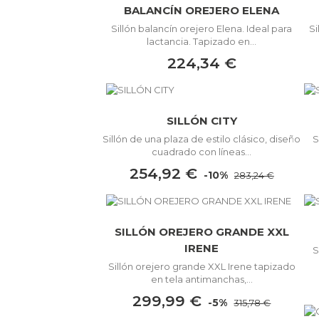
BALANCÍN OREJERO ELENA
Sillón balancín orejero Elena. Ideal para
S
lactancia. Tapizado en...
224,34 €
SILLÓN CITY
Sillón de una plaza de estilo clásico, diseño
S
cuadrado con líneas...
254,92 €
-10%
283,24 €
SILLÓN OREJERO GRANDE XXL
IRENE
S
Sillón orejero grande XXL Irene tapizado
en tela antimanchas,...
299,99 €
-5%
315,78 €