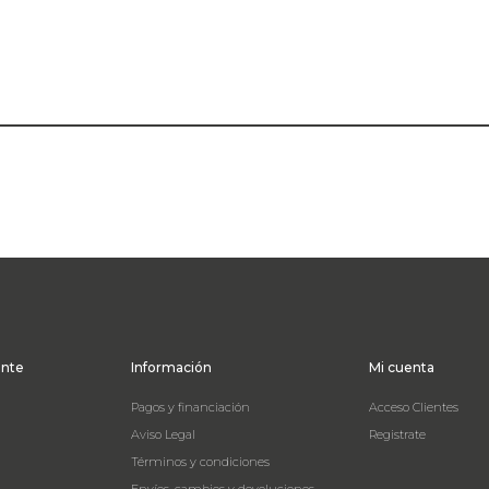
ente
Información
Mi cuenta
Pagos y financiación
Acceso Clientes
Aviso Legal
Registrate
Términos y condiciones