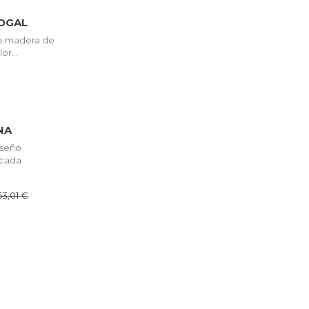
OGAL
de madera de
or...
NA
iseño
icada
53,01 €