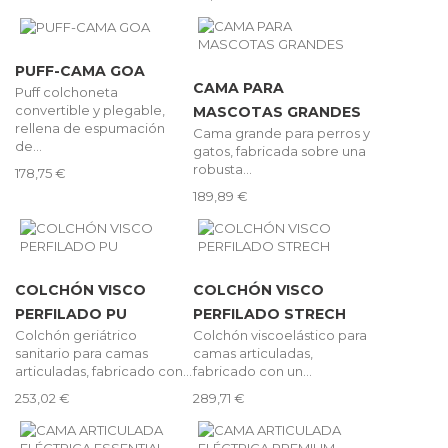
PUFF-CAMA GOA
CAMA PARA
Puff colchoneta
convertible y plegable,
MASCOTAS GRANDES
rellena de espumación
Cama grande para perros y
de...
gatos, fabricada sobre una
robusta...
178,75 €
189,89 €
COLCHÓN VISCO
COLCHÓN VISCO
PERFILADO PU
PERFILADO STRECH
Colchón geriátrico
Colchón viscoelástico para
sanitario para camas
camas articuladas,
articuladas, fabricado con...
fabricado con un...
253,02 €
289,71 €