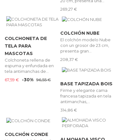
20 cm, presenta una...
269,27 €
COLCHÓN NUBE
COLCHONETA DE
El colchón modelo Nube
con un grosor de 23 cm,
TELA PARA
presenta gran...
MASCOTAS
208,37 €
Colchoneta rellena de
espuma y enfundada en
tela antimanchas de...
-30%
67,59 €
96,55 €
BASE TAPIZADA BOIS
Firme y elegante cama
francesa tapizada en tela
antimanchas,...
314,86 €
COLCHÓN CONDE
ALMOHADA VISCO