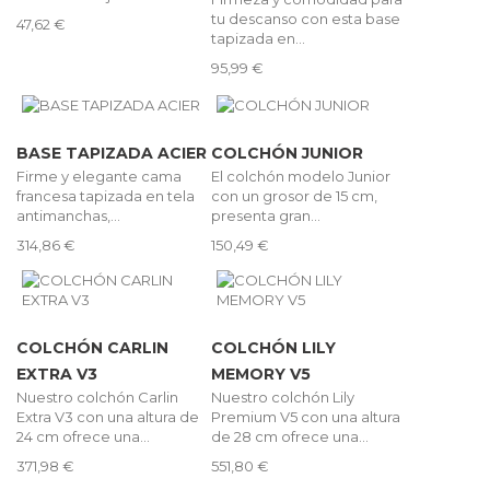
tu descanso con esta base
47,62 €
tapizada en...
95,99 €
BASE TAPIZADA ACIER
COLCHÓN JUNIOR
Firme y elegante cama
El colchón modelo Junior
francesa tapizada en tela
con un grosor de 15 cm,
antimanchas,...
presenta gran...
314,86 €
150,49 €
COLCHÓN CARLIN
COLCHÓN LILY
EXTRA V3
MEMORY V5
Nuestro colchón Carlin
Nuestro colchón Lily
Extra V3 con una altura de
Premium V5 con una altura
24 cm ofrece una...
de 28 cm ofrece una...
371,98 €
551,80 €