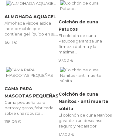
ALMOHADA AQUAGEL
Colchón de cuna
Almohada viscoelástica
indeformable que
Patucos
contiene gel líquido en su...
El colchón de cuna
Patucos garantiza una
66,11 €
firmeza óptima y la
máxima...
97,00 €
CAMA PARA
Colchón de cuna
MASCOTAS PEQUEÑAS
Nanitos - anti muerte
Cama pequeña para
perros y gatos, fabricada
súbita
sobre una robusta...
El colchón de cuna Nanitos
garantiza un descanso
158,06 €
seguro y reparador...
177,00 €