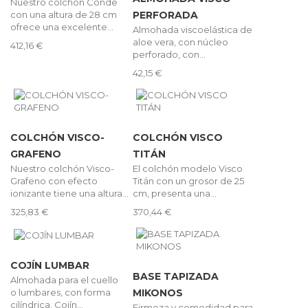
Nuestro colchón Conde
con una altura de 28 cm
PERFORADA
ofrece una excelente...
Almohada viscoelástica de
aloe vera, con núcleo
412,16 €
perforado, con...
42,15 €
COLCHÓN VISCO-
COLCHÓN VISCO
GRAFENO
TITÁN
Nuestro colchón Visco-
El colchón modelo Visco
Grafeno con efecto
Titán con un grosor de 25
ionizante tiene una altura...
cm, presenta una...
325,83 €
370,44 €
COJÍN LUMBAR
BASE TAPIZADA
Almohada para el cuello
o lumbares, con forma
MIKONOS
cilíndrica. Cojín...
Firmeza y comodidad para