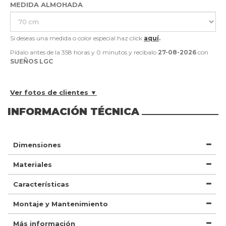
MEDIDA ALMOHADA
Si deseas una medida o color especial haz click
aquí
.
Pídalo antes de la
358 horas y 0 minutos
y recíbalo
27-08-2026
con
SUEÑOS LGC
Ver fotos de clientes ▼
INFORMACIÓN TÉCNICA
Dimensiones
Materiales
Características
Montaje y Mantenimiento
Más información