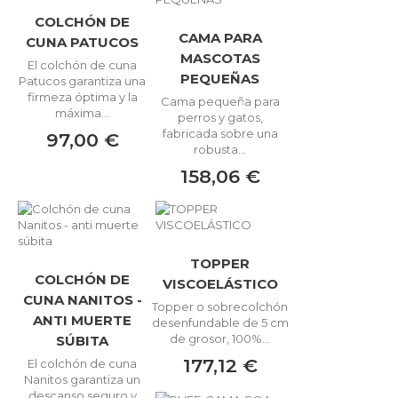
COLCHÓN DE
CAMA PARA
CUNA PATUCOS
MASCOTAS
El colchón de cuna
PEQUEÑAS
Patucos garantiza una
firmeza óptima y la
Cama pequeña para
máxima...
perros y gatos,
fabricada sobre una
97,00 €
robusta...
158,06 €
TOPPER
COLCHÓN DE
VISCOELÁSTICO
CUNA NANITOS -
Topper o sobrecolchón
ANTI MUERTE
desenfundable de 5 cm
de grosor, 100%...
SÚBITA
177,12 €
El colchón de cuna
Nanitos garantiza un
descanso seguro y