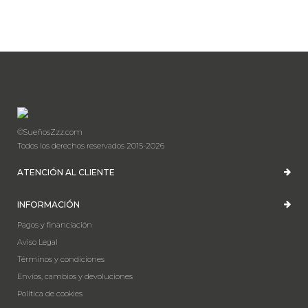
©SueñosZzz.com
Todos los derechos reservados 2015-2026
ATENCIÓN AL CLIENTE
INFORMACIÓN
Pagos y financiación
Aviso Legal
Términos y condiciones
Envíos, cambios y devoluciones
Política de cookies