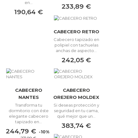
en...
233,89 €
190,64 €
CABECERO RETRO
Cabecero tapizado en
polipiel con tachuelas
anchas de aspecto...
242,05 €
CABECERO
CABECERO
NANTES
OREJERO MOLDEX
Transforma tu
Si deseas protección y
dormitorio con éste
seguridad en tu cama,
elegante cabecero
qué mejor que un...
tapizado en...
383,74 €
244,79 €
-10%
271,99 €