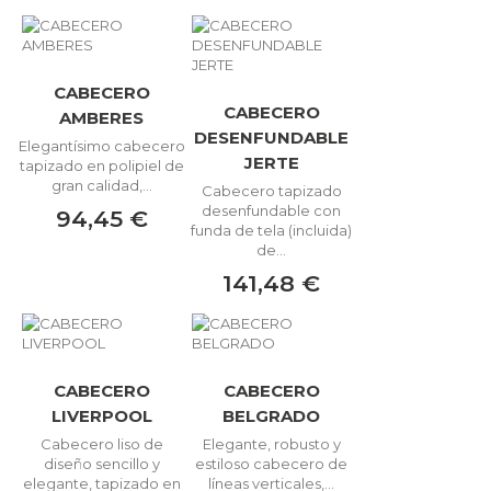
CABECERO
CABECERO
AMBERES
DESENFUNDABLE
Elegantísimo cabecero
JERTE
tapizado en polipiel de
gran calidad,...
Cabecero tapizado
desenfundable con
94,45 €
funda de tela (incluida)
de...
141,48 €
CABECERO
CABECERO
LIVERPOOL
BELGRADO
Cabecero liso de
Elegante, robusto y
diseño sencillo y
estiloso cabecero de
elegante, tapizado en
líneas verticales,...