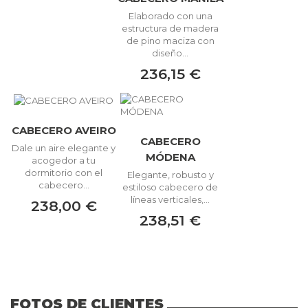
Elaborado con una
estructura de madera
de pino maciza con
diseño...
236,15 €
CABECERO AVEIRO
CABECERO
Dale un aire elegante y
MÓDENA
acogedor a tu
dormitorio con el
Elegante, robusto y
cabecero...
estiloso cabecero de
líneas verticales,...
238,00 €
238,51 €
FOTOS DE CLIENTES