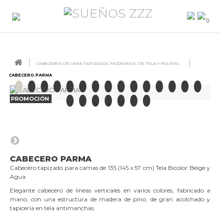
0
CABECEROS DE CAMA TAPIZADOS: MODERNOS, DE TELA Y POLIPIEL
CABECERO PARMA
PROMOCIÓN
CABECERO PARMA
Cabecero tapizado para camas de 135 (145 x 57 cm) Tela Bicolor Beige y
Agua
Elegante cabecero de líneas verticales en varios colores, fabricado a
mano, con una estructura de madera de pino, de gran acolchado y
tapicería en tela antimanchas.