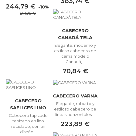
383,74 €
244,79 €
-10%
271,99 €
CABECERO
CANADÁ TELA
Elegante, moderno y
estiloso cabecero de
cama modelo
Canadá,...
70,84 €
CABECERO VARNA
CABECERO
Elegante, robusto y
SAELICES LINO
estiloso cabecero de
líneas horizontales,...
Cabecero tapizado
tapizado en lino
223,89 €
reciclado, con un
diseño...