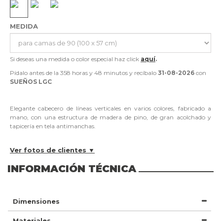
MEDIDA
Si deseas una medida o color especial haz click
aquí
.
Pídalo antes de la
358 horas y 48 minutos
y recíbalo
31-08-2026
con
SUEÑOS LGC
Elegante cabecero de líneas verticales en varios colores, fabricado a
mano, con una estructura de madera de pino, de gran acolchado y
tapicería en tela antimanchas.
Ver fotos de clientes ▼
INFORMACIÓN TÉCNICA
Dimensiones
Materiales