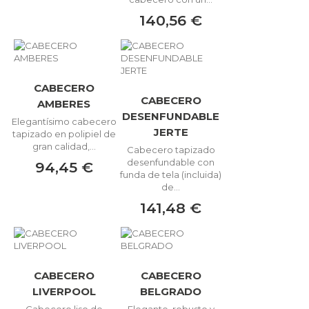
140,56 €
CABECERO
CABECERO
AMBERES
DESENFUNDABLE
Elegantísimo cabecero
JERTE
tapizado en polipiel de
gran calidad,...
Cabecero tapizado
desenfundable con
94,45 €
funda de tela (incluida)
de...
141,48 €
CABECERO
CABECERO
LIVERPOOL
BELGRADO
Cabecero liso de
Elegante, robusto y