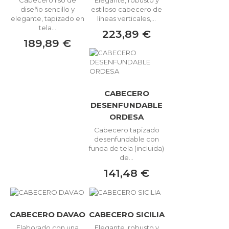
diseño sencillo y
estiloso cabecero de
elegante, tapizado en
líneas verticales,...
tela...
223,89 €
189,89 €
CABECERO
DESENFUNDABLE
ORDESA
Cabecero tapizado
desenfundable con
funda de tela (incluida)
de...
141,48 €
CABECERO DAVAO
CABECERO SICILIA
Elaborado con una
Elegante, robusto y