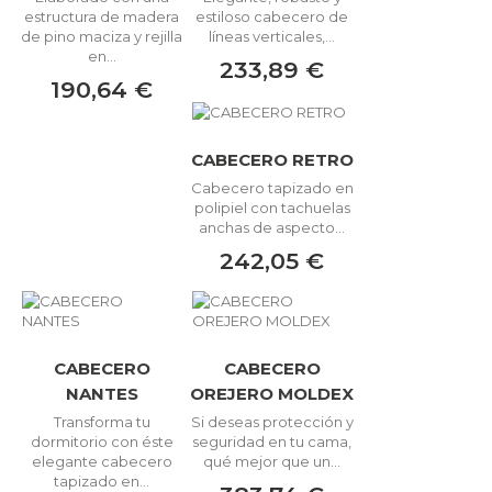
estructura de madera
estiloso cabecero de
de pino maciza y rejilla
líneas verticales,...
en...
233,89 €
190,64 €
CABECERO RETRO
Cabecero tapizado en
polipiel con tachuelas
anchas de aspecto...
242,05 €
CABECERO
CABECERO
NANTES
OREJERO MOLDEX
Transforma tu
Si deseas protección y
dormitorio con éste
seguridad en tu cama,
elegante cabecero
qué mejor que un...
tapizado en...