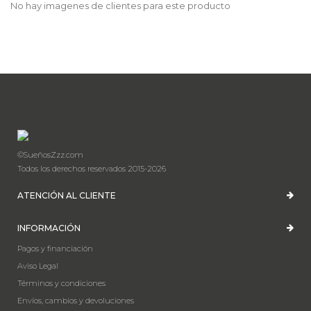
No hay imagenes de clientes para este producto
©SueñosZzz.com
Todos los derechos reservados 2015-2026
ATENCIÓN AL CLIENTE
INFORMACIÓN
Pagos y financiación
Aviso Legal
Términos y condiciones
Envíos, cambios y devoluciones