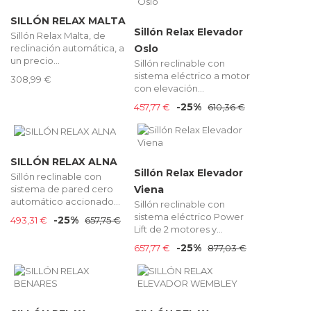
SILLÓN RELAX MALTA
Sillón Relax Elevador
Sillón Relax Malta, de
reclinación automática, a
Oslo
un precio...
Sillón reclinable con
sistema eléctrico a motor
308,99 €
con elevación...
-25%
457,77 €
610,36 €
SILLÓN RELAX ALNA
Sillón Relax Elevador
Sillón reclinable con
sistema de pared cero
Viena
automático accionado...
Sillón reclinable con
sistema eléctrico Power
-25%
493,31 €
657,75 €
Lift de 2 motores y...
-25%
657,77 €
877,03 €