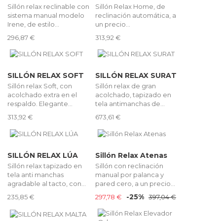
Sillón relax reclinable con
Sillón Relax Home, de
sistema manual modelo
reclinación automática, a
Irene, de estilo...
un precio...
296,87 €
313,92 €
SILLÓN RELAX SOFT
SILLÓN RELAX SURAT
Sillón relax Soft, con
Sillón relax de gran
acolchado extra en el
acolchado, tapizado en
respaldo. Elegante...
tela antimanchas de...
313,92 €
673,61 €
SILLÓN RELAX LÚA
Sillón Relax Atenas
Sillón relax tapizado en
Sillón con reclinación
tela anti manchas
manual por palanca y
agradable al tacto, con...
pared cero, a un precio...
-25%
235,85 €
297,78 €
397,04 €