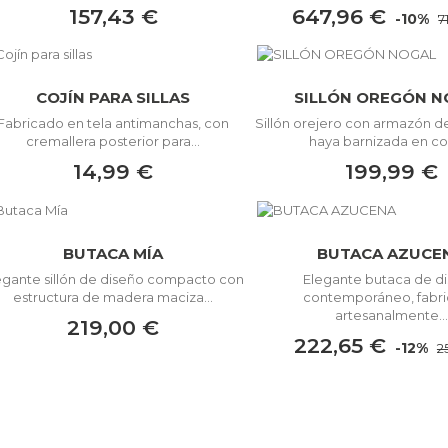
157,43 €
647,96 €
-10%
7
COJÍN PARA SILLAS
SILLÓN OREGÓN N
Fabricado en tela antimanchas, con
Sillón orejero con armazón 
cremallera posterior para...
haya barnizada en col
14,99 €
199,99 €
BUTACA MÍA
BUTACA AZUCE
egante sillón de diseño compacto con
Elegante butaca de d
estructura de madera maciza...
contemporáneo, fabr
artesanalmente...
219,00 €
222,65 €
-12%
2