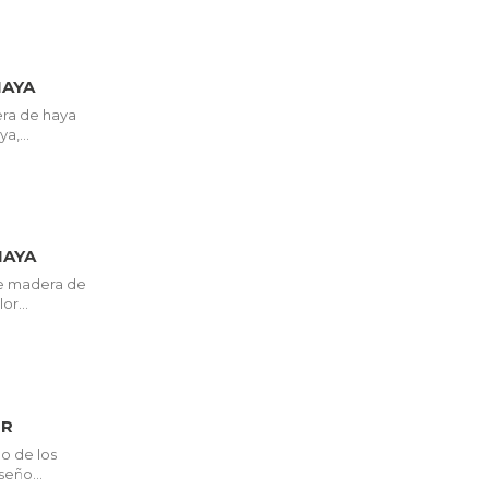
HAYA
ra de haya
a,...
HAYA
de madera de
or...
ER
no de los
seño...