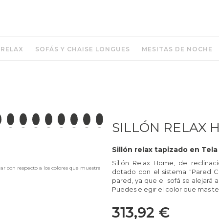
 RELAX
SOFÁS Y CHAISE LONGUES
MESITAS DE NOCHE
SILLÓN RELAX 
Sillón relax tapizado en Tel
Sillón Relax Home, de reclinació
iar con respecto a los colores que muestra
dotado con el sistema "Pared Ce
pared, ya que el sofá se alejará
Puedes elegir el color que mas t
313,92 €