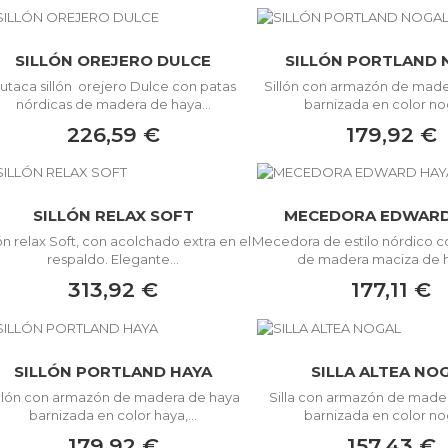
SILLÓN OREJERO DULCE
SILLÓN PORTLAND 
utaca sillón orejero Dulce con patas
Sillón con armazón de made
nórdicas de madera de haya...
barnizada en color noga
226,59 €
179,92 €
SILLÓN RELAX SOFT
MECEDORA EDWARD
lón relax Soft, con acolchado extra en el
Mecedora de estilo nórdico c
respaldo. Elegante...
de madera maciza de ha
313,92 €
177,11 €
SILLÓN PORTLAND HAYA
SILLA ALTEA NO
illón con armazón de madera de haya
Silla con armazón de made
barnizada en color haya,...
barnizada en color noga
179,92 €
157,43 €