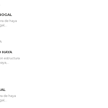
NOGAL
ra de haya
l,...
 HAYA
on estructura
ya,...
GAL
ra de haya
l,...