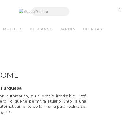
0
MUEBLES
DESCANSO
JARDÍN
OFERTAS
HOME
a Turquesa
n automática, a un precio irresistible. Está
ro" lo que te permitirá situarlo junto a una
 automáticamente de la misma para reclinarse.
e guste