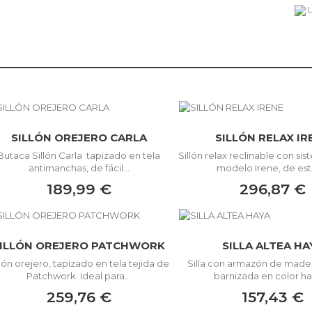
L
SILLÓN OREJERO CARLA
SILLÓN RELAX IR
Butaca Sillón Carla tapizado en tela
Sillón relax reclinable con s
antimanchas, de fácil...
modelo Irene, de estil
189,99 €
296,87 €
ILLÓN OREJERO PATCHWORK
SILLA ALTEA HA
llón orejero, tapizado en tela tejida de
Silla con armazón de made
Patchwork. Ideal para...
barnizada en color hay
259,76 €
157,43 €