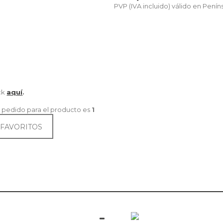
PVP (IVA incluido) válido en Penín
ick
aquí
.
 pedido para el producto es
1
 FAVORITOS