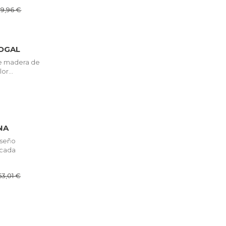
19,96 €
OGAL
de madera de
or...
NA
iseño
icada
53,01 €