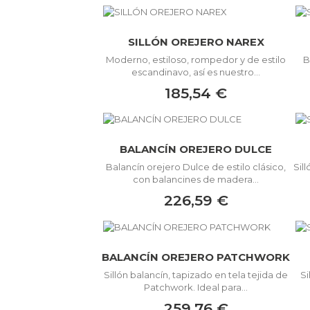
SILLÓN OREJERO NAREX
Moderno, estiloso, rompedor y de estilo
B
escandinavo, así es nuestro...
185,54 €
BALANCÍN OREJERO DULCE
Balancín orejero Dulce de estilo clásico,
Sil
con balancines de madera...
226,59 €
BALANCÍN OREJERO PATCHWORK
Sillón balancín, tapizado en tela tejida de
S
Patchwork. Ideal para...
259,76 €