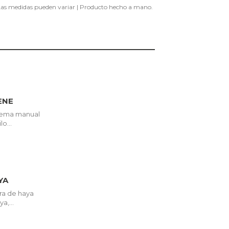
as medidas pueden variar | Producto hecho a mano.
ENE
istema manual
o...
YA
ra de haya
a,...