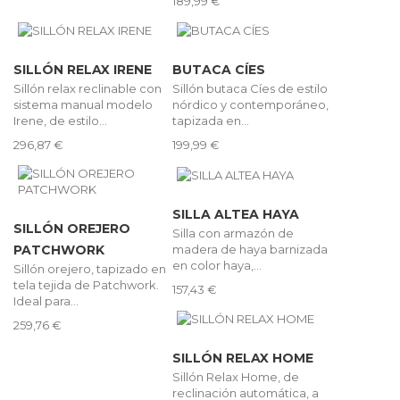
189,99 €
SILLÓN RELAX IRENE
BUTACA CÍES
Sillón relax reclinable con
Sillón butaca Cíes de estilo
sistema manual modelo
nórdico y contemporáneo,
Irene, de estilo...
tapizada en...
296,87 €
199,99 €
SILLA ALTEA HAYA
SILLÓN OREJERO
Silla con armazón de
madera de haya barnizada
PATCHWORK
en color haya,...
Sillón orejero, tapizado en
tela tejida de Patchwork.
157,43 €
Ideal para...
259,76 €
SILLÓN RELAX HOME
Sillón Relax Home, de
reclinación automática, a