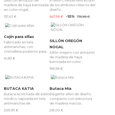
Silla con armazón de
El sillón Chesterfield es uno
madera de haya barnizada
de los símbolos clásicos del
en color nogal,...
diseño...
-10%
157,43 €
647,96 €
719,96 €
Cojín para sillas
SILLÓN OREGÓN
Fabricado en tela
antimanchas, con
NOGAL
cremallera posterior para...
Sillón orejero con armazón
de madera de haya
14,99 €
barnizada en color...
199,99 €
BUTACA KATIA
Butaca Mía
Butaca acolchada de estilo
Elegante sillón de diseño
nórdico, tapizada en tela
compacto con estructura
antimanchas de...
de madera maciza...
209,99 €
219,00 €