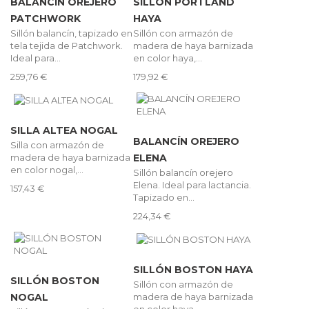
BALANCÍN OREJERO
SILLÓN PORTLAND
PATCHWORK
HAYA
Sillón balancín, tapizado en
Sillón con armazón de
tela tejida de Patchwork.
madera de haya barnizada
Ideal para...
en color haya,...
259,76 €
179,92 €
SILLA ALTEA NOGAL
BALANCÍN OREJERO
Silla con armazón de
madera de haya barnizada
ELENA
en color nogal,...
Sillón balancín orejero
Elena. Ideal para lactancia.
157,43 €
Tapizado en...
224,34 €
SILLÓN BOSTON HAYA
SILLÓN BOSTON
Sillón con armazón de
madera de haya barnizada
NOGAL
en color haya,...