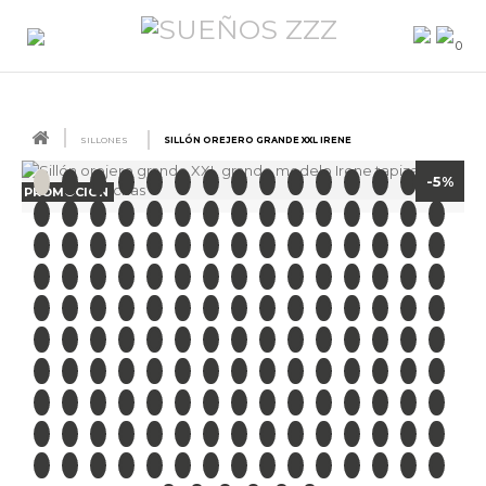
0
SILLONES
SILLÓN OREJERO GRANDE XXL IRENE
-5%
PROMOCIÓN