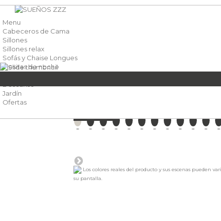
Menu
Cabeceros de Cama
Sillones
Sillones relax
Sofás y Chaise Longues
Mesitas de noche
Muebles
Descanso
SILLONES
SILLÓN CHESTER
Jardín
Ofertas
ENVÍO GRATUITO A PIE DE CALLE EN TODA 
PROMOCIÓN
FABRICACIÓN PROPIA, MUEBLES HECHOS 
DIRECTO DESDE NUESTRA FÁBRICA A TU CA
Los colores reales del producto y sus escenas pueden var
MUEBLES YA MONTADOS Y LISTOS PARA DI
su pantalla.
FINANCIA TU COMPRA EN CÓMODOS PLAZO