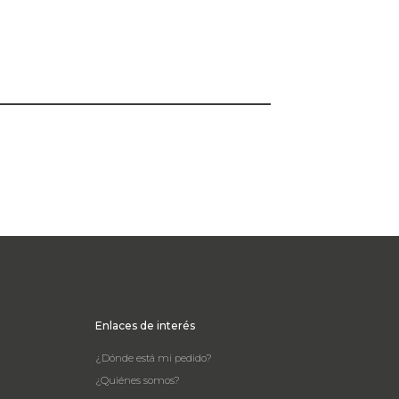
Enlaces de interés
¿Dónde está mi pedido?
¿Quiénes somos?