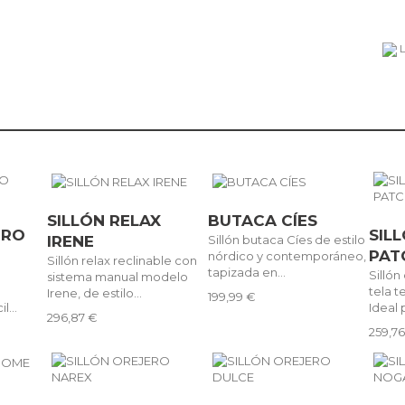
L
SILLÓN RELAX
BUTACA CÍES
ERO
SIL
IRENE
Sillón butaca Cíes de estilo
PA
nórdico y contemporáneo,
Sillón relax reclinable con
tapizada en...
Sillón
sistema manual modelo
tela t
Irene, de estilo...
199,99 €
l...
Ideal p
296,87 €
259,7
X