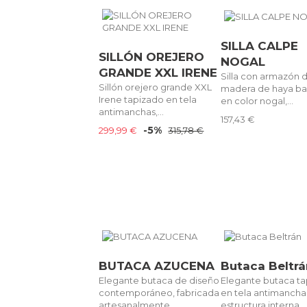
SILLA CALPE
SILLÓN OREJERO
NOGAL
GRANDE XXL IRENE
Silla con armazón 
Sillón orejero grande XXL
madera de haya ba
Irene tapizado en tela
en color nogal,...
antimanchas,...
157,43 €
-5%
299,99 €
315,78 €
BUTACA AZUCENA
Butaca Beltr
Elegante butaca de diseño
Elegante butaca t
contemporáneo, fabricada
en tela antimancha
artesanalmente...
estructura interna...