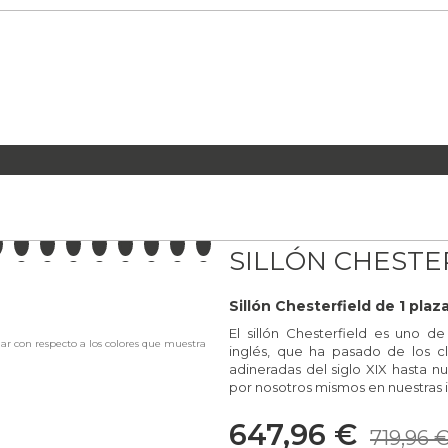
LA PENÍNSULA
SILLÓN CHESTE
A MANO
SA, SIN INTERMEDIARIOS
Sillón Chesterfield de 1 pla
El sillón Chesterfield es uno de
iar con respecto a los colores que muestra
inglés, que ha pasado de los cl
SFRUTAR EN TU HOGAR
adineradas del siglo XIX hasta nu
por nosotros mismos en nuestras i
S
647,96 €
719,96 