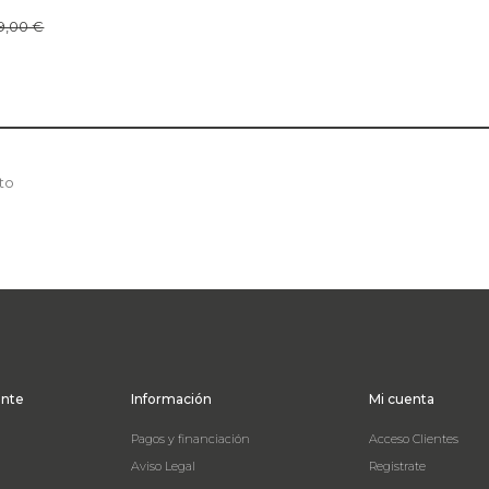
9,00 €
to
ente
Información
Mi cuenta
Pagos y financiación
Acceso Clientes
Aviso Legal
Registrate