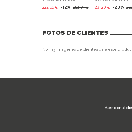
-12%
-20%
222,65 €
253,01 €
231,20 €
28
FOTOS DE CLIENTES
No hay imagenes de clientes para este produc
Atención al cli