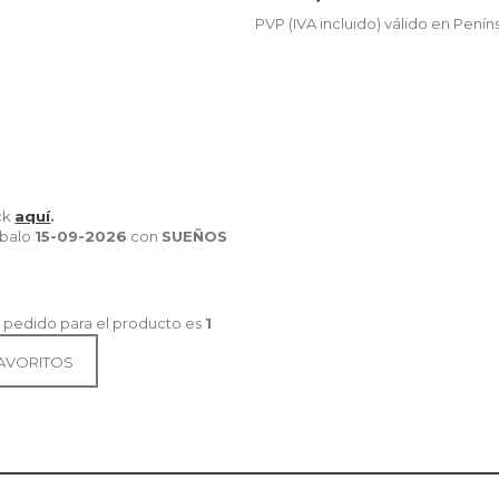
PVP (IVA incluido) válido en Penín
ick
aquí
.
íbalo
15-09-2026
con
SUEÑOS
 pedido para el producto es
1
FAVORITOS