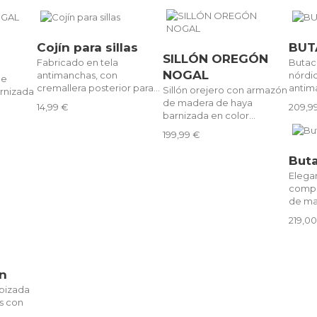
Cojín para sillas
BUT
SILLÓN OREGÓN
Fabricado en tela
Butac
NOGAL
antimanchas, con
nórdic
de
cremallera posterior para...
antim
Sillón orejero con armazón
rnizada
de madera de haya
14,99 €
209,9
barnizada en color...
199,99 €
But
Elegan
compa
de ma
219,0
án
apizada
s con