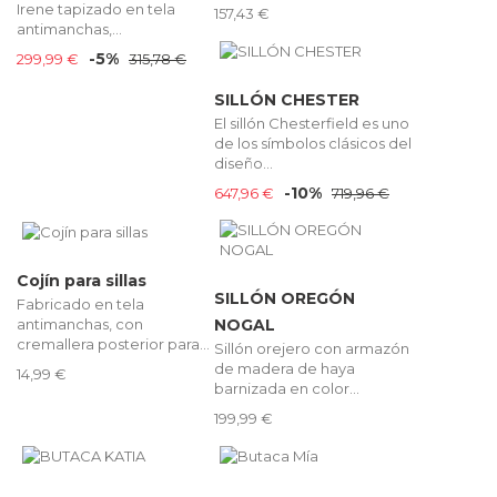
Irene tapizado en tela
157,43 €
antimanchas,...
-5%
299,99 €
315,78 €
SILLÓN CHESTER
El sillón Chesterfield es uno
de los símbolos clásicos del
diseño...
-10%
647,96 €
719,96 €
Cojín para sillas
SILLÓN OREGÓN
Fabricado en tela
antimanchas, con
NOGAL
cremallera posterior para...
Sillón orejero con armazón
de madera de haya
14,99 €
barnizada en color...
199,99 €