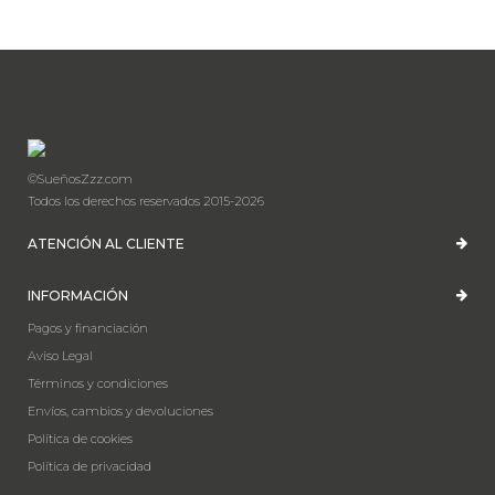
©SueñosZzz.com
Todos los derechos reservados 2015-2026
ATENCIÓN AL CLIENTE
INFORMACIÓN
Pagos y financiación
Aviso Legal
Términos y condiciones
Envíos, cambios y devoluciones
Política de cookies
Política de privacidad