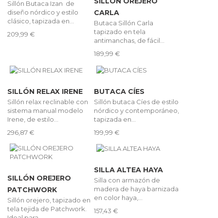
SILLÓN OREJERO
Sillón Butaca Izan de
diseño nórdico y estilo
CARLA
clásico, tapizada en...
Butaca Sillón Carla
tapizado en tela
209,99 €
antimanchas, de fácil...
189,99 €
SILLÓN RELAX IRENE
BUTACA CÍES
Sillón relax reclinable con
Sillón butaca Cíes de estilo
sistema manual modelo
nórdico y contemporáneo,
Irene, de estilo...
tapizada en...
296,87 €
199,99 €
SILLA ALTEA HAYA
SILLÓN OREJERO
Silla con armazón de
madera de haya barnizada
PATCHWORK
en color haya,...
Sillón orejero, tapizado en
tela tejida de Patchwork.
157,43 €
Ideal para...