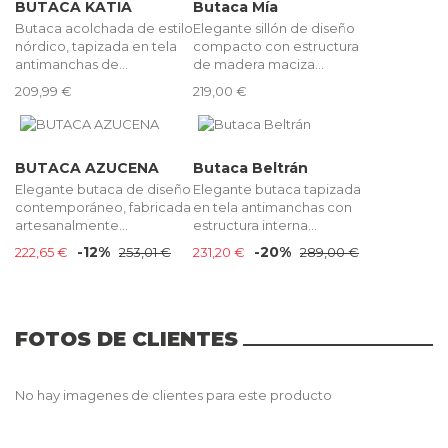
BUTACA KATIA
Butaca Mía
Butaca acolchada de estilo
Elegante sillón de diseño
nórdico, tapizada en tela
compacto con estructura
antimanchas de...
de madera maciza...
209,99 €
219,00 €
BUTACA AZUCENA
Butaca Beltrán
Elegante butaca de diseño
Elegante butaca tapizada
contemporáneo, fabricada
en tela antimanchas con
artesanalmente...
estructura interna...
-12%
-20%
222,65 €
253,01 €
231,20 €
289,00 €
FOTOS DE CLIENTES
No hay imagenes de clientes para este producto