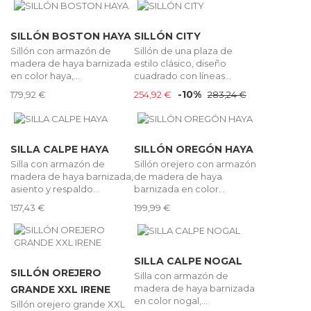
SILLÓN BOSTON HAYA
SILLÓN CITY
Sillón con armazón de
Sillón de una plaza de
madera de haya barnizada
estilo clásico, diseño
en color haya,...
cuadrado con líneas...
-10%
179,92 €
254,92 €
283,24 €
SILLA CALPE HAYA
SILLÓN OREGÓN HAYA
Silla con armazón de
Sillón orejero con armazón
madera de haya barnizada,
de madera de haya
asiento y respaldo...
barnizada en color...
157,43 €
199,99 €
SILLA CALPE NOGAL
SILLÓN OREJERO
Silla con armazón de
madera de haya barnizada
GRANDE XXL IRENE
en color nogal,...
Sillón orejero grande XXL