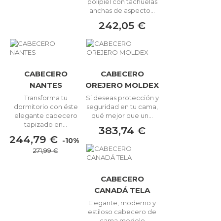
polipiel con tachuelas
anchas de aspecto...
242,05 €
CABECERO
CABECERO
NANTES
OREJERO MOLDEX
Transforma tu
Si deseas protección y
dormitorio con éste
seguridad en tu cama,
elegante cabecero
qué mejor que un...
tapizado en...
383,74 €
244,79 €
-10%
271,99 €
CABECERO
CANADÁ TELA
Elegante, moderno y
estiloso cabecero de
cama modelo