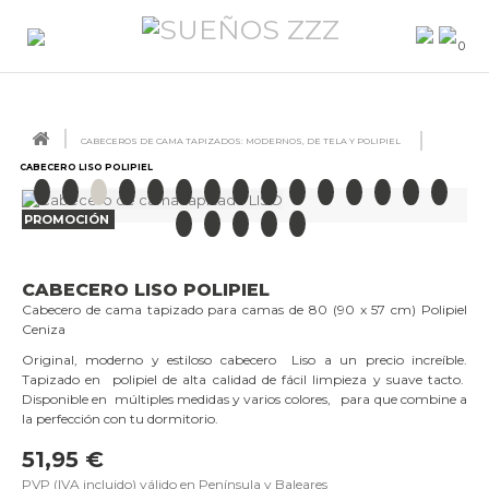
0
CABECEROS DE CAMA TAPIZADOS: MODERNOS, DE TELA Y POLIPIEL
CABECERO LISO POLIPIEL
PROMOCIÓN
CABECERO LISO POLIPIEL
Cabecero de cama tapizado para camas de 80 (90 x 57 cm) Polipiel
Ceniza
Original, moderno y estiloso cabecero Liso a un precio increíble.
Tapizado en polipiel de alta calidad de fácil limpieza y suave tacto.
Disponible en múltiples medidas y varios colores,
para que combine a
la perfección con tu dormitorio
.
51,95 €
PVP (IVA incluido) válido en Península y Baleares