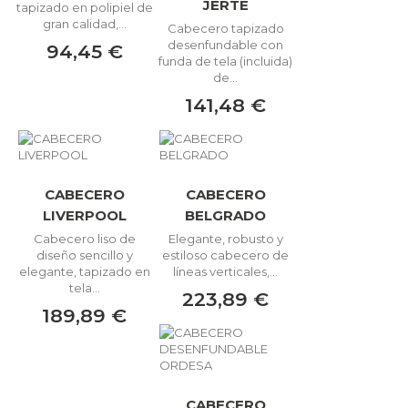
JERTE
tapizado en polipiel de
gran calidad,...
Cabecero tapizado
desenfundable con
94,45 €
funda de tela (incluida)
de...
141,48 €
CABECERO
CABECERO
LIVERPOOL
BELGRADO
Cabecero liso de
Elegante, robusto y
diseño sencillo y
estiloso cabecero de
elegante, tapizado en
líneas verticales,...
tela...
223,89 €
189,89 €
CABECERO