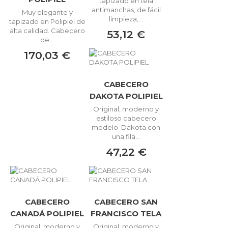
tapizado en tela
antimanchas, de fácil
Muy elegante y
limpieza,...
tapizado en Polipiel de
alta calidad. Cabecero
53,12 €
de...
170,03 €
CABECERO
DAKOTA POLIPIEL
Original, moderno y
estiloso cabecero
modelo Dakota con
una fila...
47,22 €
CABECERO
CABECERO SAN
CANADÁ POLIPIEL
FRANCISCO TELA
Original, moderno y
Original, moderno y