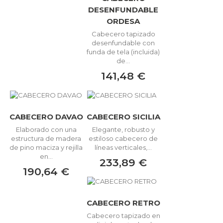
DESENFUNDABLE
ORDESA
Cabecero tapizado
desenfundable con
funda de tela (incluida)
de...
141,48 €
CABECERO DAVAO
CABECERO SICILIA
Elaborado con una
Elegante, robusto y
estructura de madera
estiloso cabecero de
de pino maciza y rejilla
líneas verticales,...
en...
233,89 €
190,64 €
CABECERO RETRO
Cabecero tapizado en