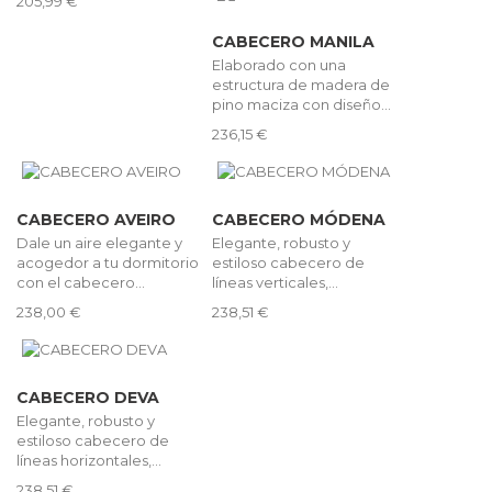
205,99 €
CABECERO MANILA
Elaborado con una
estructura de madera de
pino maciza con diseño...
236,15 €
CABECERO AVEIRO
CABECERO MÓDENA
Dale un aire elegante y
Elegante, robusto y
acogedor a tu dormitorio
estiloso cabecero de
con el cabecero...
líneas verticales,...
238,00 €
238,51 €
CABECERO DEVA
Elegante, robusto y
estiloso cabecero de
líneas horizontales,...
238,51 €