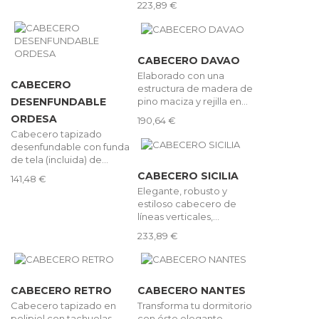
223,89 €
CABECERO DAVAO
Elaborado con una
CABECERO
estructura de madera de
pino maciza y rejilla en...
DESENFUNDABLE
ORDESA
190,64 €
Cabecero tapizado
desenfundable con funda
de tela (incluida) de...
CABECERO SICILIA
141,48 €
Elegante, robusto y
estiloso cabecero de
líneas verticales,...
233,89 €
CABECERO RETRO
CABECERO NANTES
Cabecero tapizado en
Transforma tu dormitorio
polipiel con tachuelas
con éste elegante