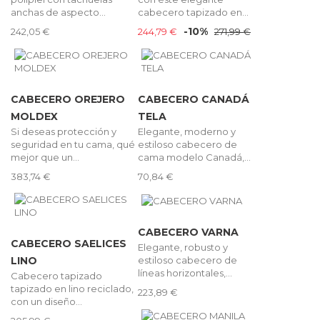
anchas de aspecto...
cabecero tapizado en...
-10%
242,05 €
244,79 €
271,99 €
CABECERO OREJERO
CABECERO CANADÁ
MOLDEX
TELA
Si deseas protección y
Elegante, moderno y
seguridad en tu cama, qué
estiloso cabecero de
mejor que un...
cama modelo Canadá,...
383,74 €
70,84 €
CABECERO VARNA
CABECERO SAELICES
Elegante, robusto y
estiloso cabecero de
LINO
líneas horizontales,...
Cabecero tapizado
tapizado en lino reciclado,
223,89 €
con un diseño...