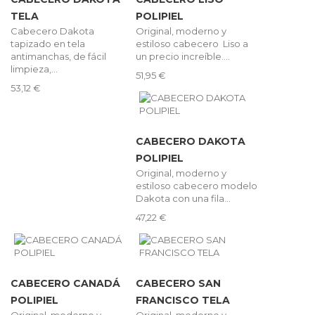
TELA
POLIPIEL
Cabecero Dakota
Original, moderno y
tapizado en tela
estiloso cabecero Liso a
antimanchas, de fácil
un precio increíble....
limpieza,...
51,95 €
53,12 €
CABECERO DAKOTA
POLIPIEL
Original, moderno y
estiloso cabecero modelo
Dakota con una fila...
47,22 €
CABECERO CANADÁ
CABECERO SAN
POLIPIEL
FRANCISCO TELA
Original, moderno y
Original, moderno y