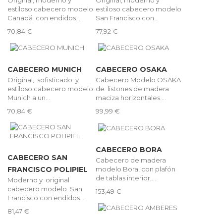
estiloso cabecero modelo
estiloso cabecero modelo
Canadá con endidos....
San Francisco con...
70,84 €
77,92 €
CABECERO MUNICH
CABECERO OSAKA
Original, sofisticado y
Cabecero Modelo OSAKA
estiloso cabecero modelo
de listones de madera
Munich a un...
maciza horizontales....
70,84 €
99,99 €
CABECERO BORA
CABECERO SAN
Cabecero de madera
modelo Bora, con plafón
FRANCISCO POLIPIEL
de tablas interior,...
Moderno y original
cabecero modelo San
153,49 €
Francisco con endidos....
81,47 €