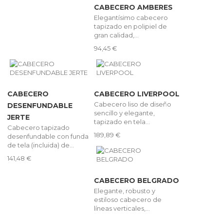
CABECERO AMBERES
Elegantísimo cabecero
tapizado en polipiel de
gran calidad,...
94,45 €
CABECERO
CABECERO LIVERPOOL
Cabecero liso de diseño
DESENFUNDABLE
sencillo y elegante,
JERTE
tapizado en tela...
Cabecero tapizado
189,89 €
desenfundable con funda
de tela (incluida) de...
141,48 €
CABECERO BELGRADO
Elegante, robusto y
estiloso cabecero de
líneas verticales,...