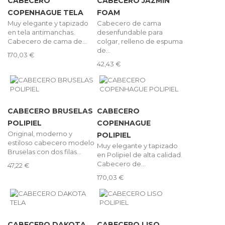
CABECERO
CABECERO JAZMÍN
COPENHAGUE TELA
FOAM
Muy elegante y tapizado
Cabecero de cama
en tela antimanchas.
desenfundable para
Cabecero de cama de...
colgar, relleno de espuma
de...
170,03 €
42,43 €
CABECERO BRUSELAS
CABECERO
POLIPIEL
COPENHAGUE
Original, moderno y
POLIPIEL
estiloso cabecero modelo
Muy elegante y tapizado
Bruselas con dos filas...
en Polipiel de alta calidad.
Cabecero de...
47,22 €
170,03 €
CABECERO DAKOTA
CABECERO LISO