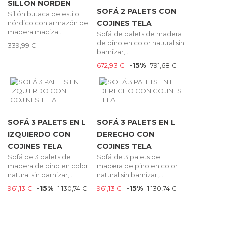
SILLÓN NORDEN
SOFÁ 2 PALETS CON
Sillón butaca de estilo
nórdico con armazón de
COJINES TELA
madera maciza...
Sofá de palets de madera
de pino en color natural sin
339,99 €
barnizar,...
-15%
672,93 €
791,68 €
SOFÁ 3 PALETS EN L
SOFÁ 3 PALETS EN L
IZQUIERDO CON
DERECHO CON
COJINES TELA
COJINES TELA
Sofá de 3 palets de
Sofá de 3 palets de
madera de pino en color
madera de pino en color
natural sin barnizar,...
natural sin barnizar,...
-15%
-15%
961,13 €
1 130,74 €
961,13 €
1 130,74 €