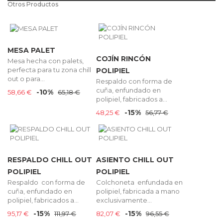
Otros Productos
MESA PALET
COJÍN RINCÓN
Mesa hecha con palets,
perfecta para tu zona chill
POLIPIEL
out o para...
Respaldo con forma de
cuña, enfundado en
-10%
58,66 €
65,18 €
polipiel, fabricados a...
-15%
48,25 €
56,77 €
RESPALDO CHILL OUT
ASIENTO CHILL OUT
POLIPIEL
POLIPIEL
Respaldo con forma de
Colchoneta enfundada en
cuña, enfundado en
polipiel, fabricada a mano
polipiel, fabricados a...
exclusivamente...
-15%
-15%
95,17 €
111,97 €
82,07 €
96,55 €