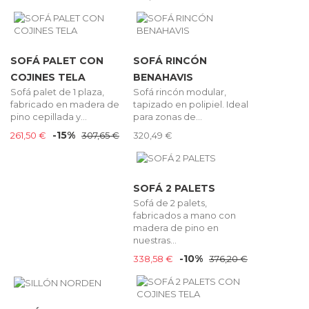
SOFÁ PALET CON
SOFÁ RINCÓN
COJINES TELA
BENAHAVIS
Sofá palet de 1 plaza,
Sofá rincón modular,
fabricado en madera de
tapizado en polipiel. Ideal
pino cepillada y...
para zonas de...
-15%
261,50 €
307,65 €
320,49 €
SOFÁ 2 PALETS
Sofá de 2 palets,
fabricados a mano con
madera de pino en
nuestras...
-10%
338,58 €
376,20 €