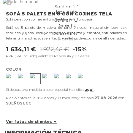
Sofá en "L"
Izquierdo
SOFÁ 5 PALETS EN U CON COJINES TELA
Sofá palet con cojines enfundados en Tela Turquesa
Sofá en "L"
Derecho
Sofá de 5 palets de madera de pino en color natural sin barnizar,
Sofá en "U"
cepillada y lijada. Incluye cojínes de respaldos y asientos, enfundados en
5 palets
tela anti manchas suave al tacto y rellenos de espuma de alta densidad.
1 634,11 €
1 922,48 €
-15%
PVP (IVA incluido) válido en Península y Baleares
COLOR
Si deseas una medida o color especial haz click
aquí
.
Pídalo antes de la
380 horas y 18 minutos
y recíbalo
27-08-2026
con
SUEÑOS LGC
Ver fotos de clientes ▼
INFORMACIÓN TÉCNICA