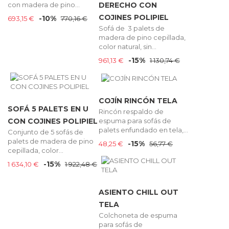
con madera de pino...
DERECHO CON
COJINES POLIPIEL
-10%
693,15 €
770,16 €
Sofá de 3 palets de
madera de pino cepillada,
color natural, sin...
-15%
961,13 €
1 130,74 €
COJÍN RINCÓN TELA
SOFÁ 5 PALETS EN U
Rincón respaldo de
espuma para sofás de
CON COJINES POLIPIEL
palets enfundado en tela,...
Conjunto de 5 sofás de
palets de madera de pino
-15%
48,25 €
56,77 €
cepillada, color...
-15%
1 634,10 €
1 922,48 €
ASIENTO CHILL OUT
TELA
Colchoneta de espuma
para sofás de