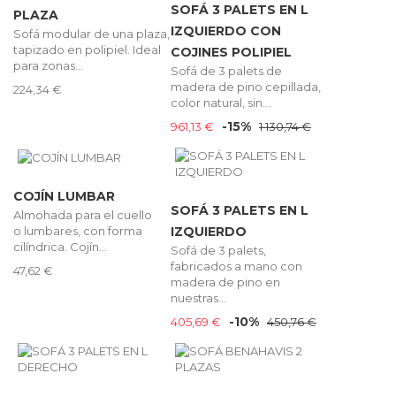
SOFÁ 3 PALETS EN L
PLAZA
IZQUIERDO CON
Sofá modular de una plaza,
tapizado en polipiel. Ideal
COJINES POLIPIEL
para zonas...
Sofá de 3 palets de
madera de pino cepillada,
224,34 €
color natural, sin...
-15%
961,13 €
1 130,74 €
COJÍN LUMBAR
SOFÁ 3 PALETS EN L
Almohada para el cuello
o lumbares, con forma
IZQUIERDO
cilíndrica. Cojín...
Sofá de 3 palets,
fabricados a mano con
47,62 €
madera de pino en
nuestras...
-10%
405,69 €
450,76 €