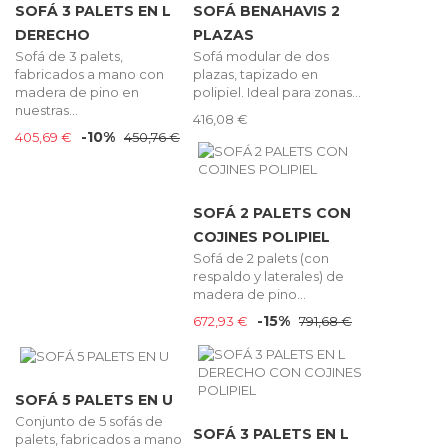
SOFÁ 3 PALETS EN L
SOFÁ BENAHAVIS 2
DERECHO
PLAZAS
Sofá de 3 palets,
Sofá modular de dos
fabricados a mano con
plazas, tapizado en
madera de pino en
polipiel. Ideal para zonas...
nuestras...
416,08 €
-10%
405,69 €
450,76 €
SOFÁ 2 PALETS CON
COJINES POLIPIEL
Sofá de 2 palets (con
respaldo y laterales) de
madera de pino...
-15%
672,93 €
791,68 €
SOFÁ 5 PALETS EN U
Conjunto de 5 sofás de
SOFÁ 3 PALETS EN L
palets, fabricados a mano