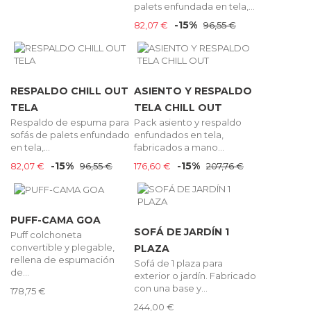
palets enfundada en tela,...
-15%
82,07 €
96,55 €
RESPALDO CHILL OUT
ASIENTO Y RESPALDO
TELA
TELA CHILL OUT
Respaldo de espuma para
Pack asiento y respaldo
sofás de palets enfundado
enfundados en tela,
en tela,...
fabricados a mano...
-15%
-15%
82,07 €
96,55 €
176,60 €
207,76 €
PUFF-CAMA GOA
SOFÁ DE JARDÍN 1
Puff colchoneta
convertible y plegable,
PLAZA
rellena de espumación
Sofá de 1 plaza para
de...
exterior o jardín. Fabricado
con una base y...
178,75 €
244,00 €