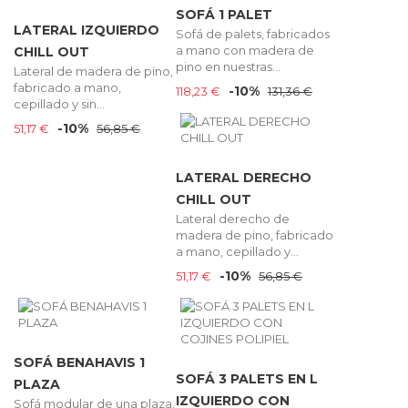
SOFÁ 1 PALET
LATERAL IZQUIERDO
Sofá de palets, fabricados
a mano con madera de
CHILL OUT
pino en nuestras...
Lateral de madera de pino,
fabricado a mano,
-10%
118,23 €
131,36 €
cepillado y sin...
-10%
51,17 €
56,85 €
LATERAL DERECHO
CHILL OUT
Lateral derecho de
madera de pino, fabricado
a mano, cepillado y...
-10%
51,17 €
56,85 €
SOFÁ BENAHAVIS 1
SOFÁ 3 PALETS EN L
PLAZA
IZQUIERDO CON
Sofá modular de una plaza,