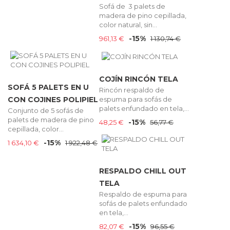
Sofá de 3 palets de
madera de pino cepillada,
color natural, sin...
-15%
961,13 €
1 130,74 €
COJÍN RINCÓN TELA
SOFÁ 5 PALETS EN U
Rincón respaldo de
espuma para sofás de
CON COJINES POLIPIEL
palets enfundado en tela,...
Conjunto de 5 sofás de
palets de madera de pino
-15%
48,25 €
56,77 €
cepillada, color...
-15%
1 634,10 €
1 922,48 €
RESPALDO CHILL OUT
TELA
Respaldo de espuma para
sofás de palets enfundado
en tela,...
-15%
82,07 €
96,55 €