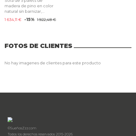
Sofá de 5 palets de
madera de pino en color
natural sin barnizar,...
-15%
1 634,11 €
1 922,48 €
FOTOS DE CLIENTES
No hay imagenes de clientes para este producto
©SueñosZzz.com
Todos los derechos reservados 2015-2026