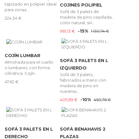
tapizado en polipiel. Ideal
COJINES POLIPIEL
para zonas...
Sofá de 3 palets de
madera de pino cepillada,
224,34 €
color natural, sin...
-15%
961,13 €
1 130,74 €
COJÍN LUMBAR
SOFÁ 3 PALETS EN L
Almohada para el cuello
o lumbares, con forma
IZQUIERDO
cilíndrica. Cojín...
Sofá de 3 palets,
fabricados a mano con
47,62 €
madera de pino en
nuestras...
-10%
405,69 €
450,76 €
SOFÁ 3 PALETS EN L
SOFÁ BENAHAVIS 2
DERECHO
PLAZAS