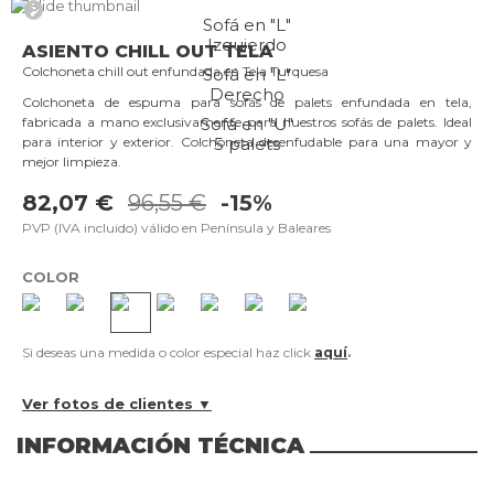
Sofá en "L"
Izquierdo
ASIENTO CHILL OUT TELA
Colchoneta chill out enfundada en Tela Turquesa
Sofá en "L"
Derecho
Colchoneta de espuma para sofás de palets enfundada en tela,
Sofá en "U"
fabricada a mano exclusivamente para nuestros sofás de palets. Ideal
5 palets
para interior y exterior. Colchoneta desenfudable para una mayor y
mejor limpieza.
82,07 €
96,55 €
-15%
PVP (IVA incluido) válido en Península y Baleares
COLOR
Si deseas una medida o color especial haz click
aquí
.
Ver fotos de clientes ▼
INFORMACIÓN TÉCNICA