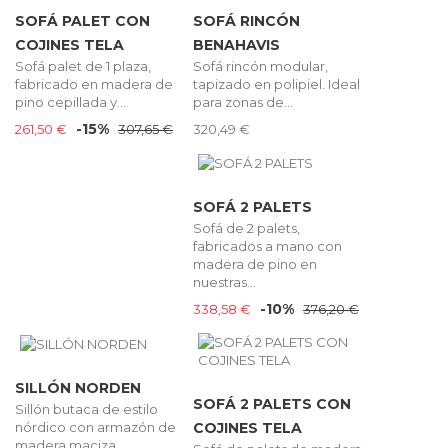
SOFÁ PALET CON
SOFÁ RINCÓN
COJINES TELA
BENAHAVIS
Sofá palet de 1 plaza,
Sofá rincón modular,
fabricado en madera de
tapizado en polipiel. Ideal
pino cepillada y...
para zonas de...
-15%
261,50 €
307,65 €
320,49 €
SOFÁ 2 PALETS
Sofá de 2 palets,
fabricados a mano con
madera de pino en
nuestras...
-10%
338,58 €
376,20 €
SILLÓN NORDEN
SOFÁ 2 PALETS CON
Sillón butaca de estilo
nórdico con armazón de
COJINES TELA
madera maciza...