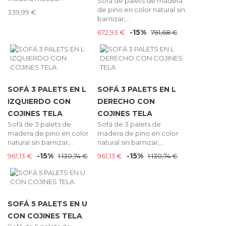
Sofá de palets de madera
de pino en color natural sin
339,99 €
barnizar,...
-15%
672,93 €
791,68 €
SOFÁ 3 PALETS EN L
SOFÁ 3 PALETS EN L
IZQUIERDO CON
DERECHO CON
COJINES TELA
COJINES TELA
Sofá de 3 palets de
Sofá de 3 palets de
madera de pino en color
madera de pino en color
natural sin barnizar,...
natural sin barnizar,...
-15%
-15%
961,13 €
1 130,74 €
961,13 €
1 130,74 €
SOFÁ 5 PALETS EN U
CON COJINES TELA