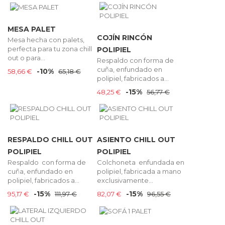
MESA PALET
COJÍN RINCÓN
Mesa hecha con palets,
perfecta para tu zona chill
POLIPIEL
out o para...
Respaldo con forma de
cuña, enfundado en
-10%
58,66 €
65,18 €
polipiel, fabricados a...
-15%
48,25 €
56,77 €
RESPALDO CHILL OUT
ASIENTO CHILL OUT
POLIPIEL
POLIPIEL
Respaldo con forma de
Colchoneta enfundada en
cuña, enfundado en
polipiel, fabricada a mano
polipiel, fabricados a...
exclusivamente...
-15%
-15%
95,17 €
111,97 €
82,07 €
96,55 €