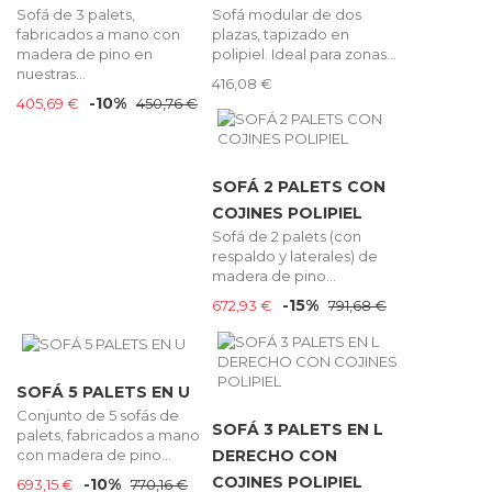
Sofá de 3 palets,
Sofá modular de dos
fabricados a mano con
plazas, tapizado en
madera de pino en
polipiel. Ideal para zonas...
nuestras...
416,08 €
-10%
405,69 €
450,76 €
SOFÁ 2 PALETS CON
COJINES POLIPIEL
Sofá de 2 palets (con
respaldo y laterales) de
madera de pino...
-15%
672,93 €
791,68 €
SOFÁ 5 PALETS EN U
Conjunto de 5 sofás de
SOFÁ 3 PALETS EN L
palets, fabricados a mano
con madera de pino...
DERECHO CON
COJINES POLIPIEL
-10%
693,15 €
770,16 €