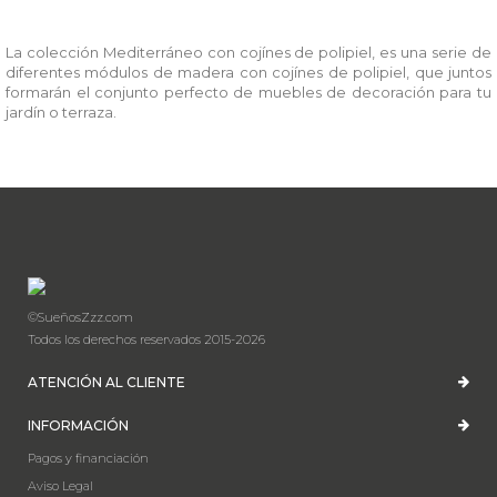
La colección Mediterráneo con cojínes de polipiel, es una serie de
diferentes módulos de madera con cojínes de polipiel, que juntos
formarán el conjunto perfecto de muebles de decoración para tu
jardín o terraza.
©SueñosZzz.com
Todos los derechos reservados 2015-2026
ATENCIÓN AL CLIENTE
INFORMACIÓN
Pagos y financiación
Aviso Legal