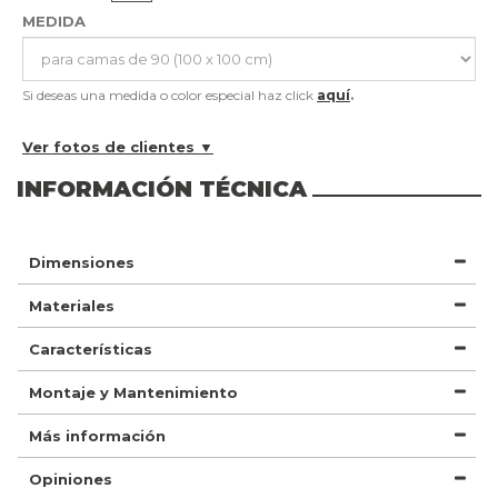
MEDIDA
Si deseas una medida o color especial haz click
aquí
.
Ver fotos de clientes ▼
INFORMACIÓN TÉCNICA
Dimensiones
Materiales
Características
Montaje y Mantenimiento
Más información
Opiniones