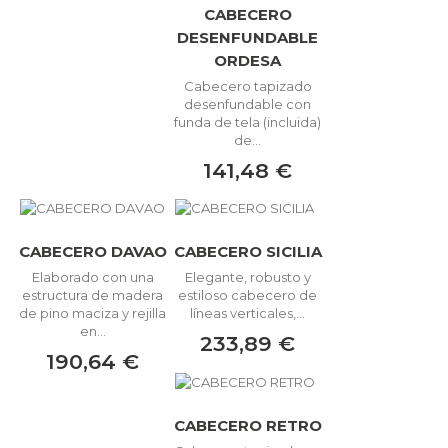
CABECERO
DESENFUNDABLE
ORDESA
Cabecero tapizado
desenfundable con
funda de tela (incluida)
de...
141,48 €
CABECERO DAVAO
CABECERO SICILIA
Elaborado con una
Elegante, robusto y
estructura de madera
estiloso cabecero de
de pino maciza y rejilla
líneas verticales,...
en...
233,89 €
190,64 €
CABECERO RETRO