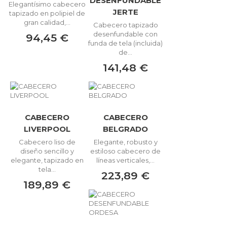
DESENFUNDABLE
Elegantísimo cabecero
JERTE
tapizado en polipiel de
gran calidad,...
Cabecero tapizado
desenfundable con
94,45 €
funda de tela (incluida)
de...
141,48 €
CABECERO
CABECERO
LIVERPOOL
BELGRADO
Cabecero liso de
Elegante, robusto y
diseño sencillo y
estiloso cabecero de
elegante, tapizado en
líneas verticales,...
tela...
223,89 €
189,89 €