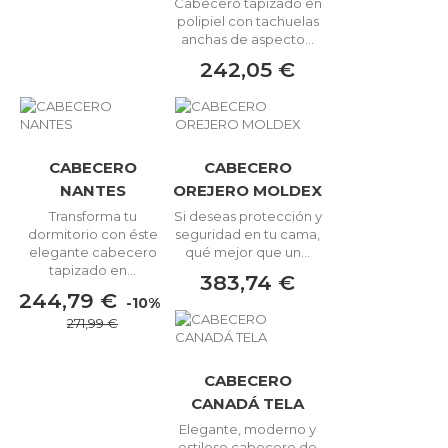
Cabecero tapizado en
polipiel con tachuelas
anchas de aspecto...
242,05 €
CABECERO
CABECERO
NANTES
OREJERO MOLDEX
Transforma tu
Si deseas protección y
dormitorio con éste
seguridad en tu cama,
elegante cabecero
qué mejor que un...
tapizado en...
383,74 €
244,79 €
-10%
271,99 €
CABECERO
CANADÁ TELA
Elegante, moderno y
estiloso cabecero de