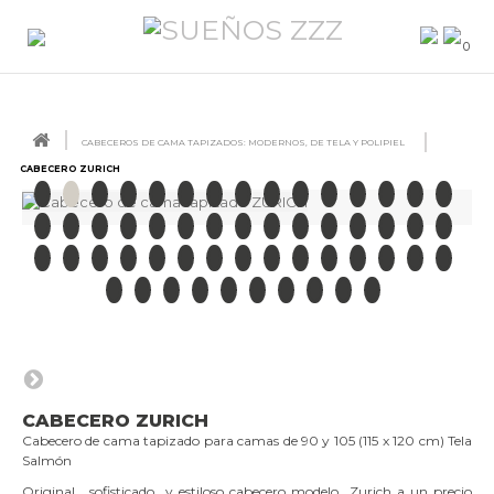
0
CABECEROS DE CAMA TAPIZADOS: MODERNOS, DE TELA Y POLIPIEL
CABECERO ZURICH
CABECERO ZURICH
Cabecero de cama tapizado para camas de 90 y 105 (115 x 120 cm) Tela
Salmón
Original, sofisticado y estiloso cabecero modelo Zurich a un precio