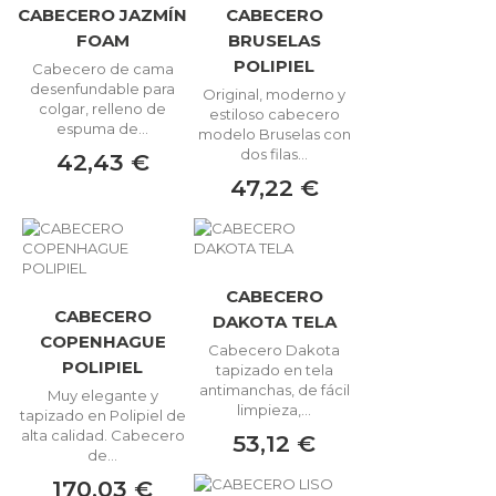
CABECERO JAZMÍN
CABECERO
FOAM
BRUSELAS
POLIPIEL
Cabecero de cama
desenfundable para
Original, moderno y
colgar, relleno de
estiloso cabecero
espuma de...
modelo Bruselas con
dos filas...
42,43 €
47,22 €
CABECERO
CABECERO
DAKOTA TELA
COPENHAGUE
Cabecero Dakota
POLIPIEL
tapizado en tela
antimanchas, de fácil
Muy elegante y
limpieza,...
tapizado en Polipiel de
alta calidad. Cabecero
53,12 €
de...
170,03 €