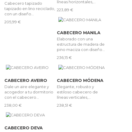
líneas horizontales,...
Cabecero tapizado
tapizado en lino reciclado,
223,89 €
con un diseño...
205,99 €
CABECERO MANILA
Elaborado con una
estructura de madera de
pino maciza con diseño...
236,15 €
CABECERO AVEIRO
CABECERO MÓDENA
Dale un aire elegante y
Elegante, robusto y
acogedor a tu dormitorio
estiloso cabecero de
con el cabecero...
líneas verticales,...
238,00 €
238,51 €
CABECERO DEVA