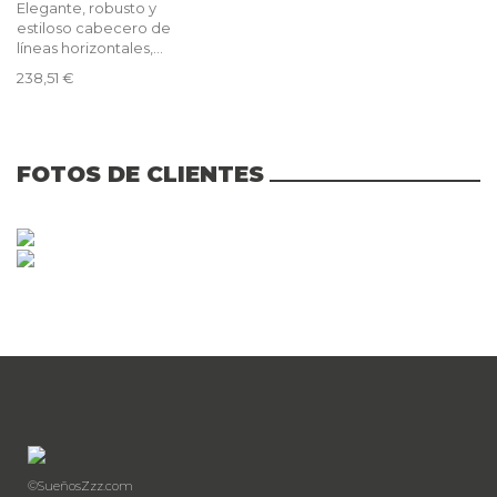
Elegante, robusto y
estiloso cabecero de
líneas horizontales,...
238,51 €
FOTOS DE CLIENTES
©SueñosZzz.com