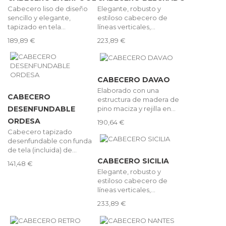
Cabecero liso de diseño
Elegante, robusto y
sencillo y elegante,
estiloso cabecero de
tapizado en tela...
líneas verticales,...
189,89 €
223,89 €
CABECERO DAVAO
Elaborado con una
CABECERO
estructura de madera de
pino maciza y rejilla en...
DESENFUNDABLE
ORDESA
190,64 €
Cabecero tapizado
desenfundable con funda
de tela (incluida) de...
CABECERO SICILIA
141,48 €
Elegante, robusto y
estiloso cabecero de
líneas verticales,...
233,89 €