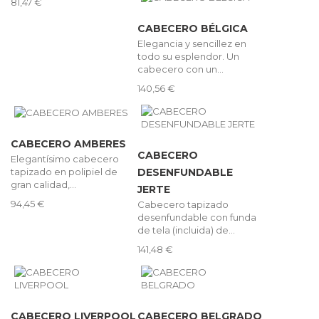
81,47 €
CABECERO BÉLGICA
Elegancia y sencillez en
todo su esplendor. Un
cabecero con un...
140,56 €
CABECERO AMBERES
CABECERO
Elegantísimo cabecero
tapizado en polipiel de
DESENFUNDABLE
gran calidad,...
JERTE
94,45 €
Cabecero tapizado
desenfundable con funda
de tela (incluida) de...
141,48 €
CABECERO LIVERPOOL
CABECERO BELGRADO