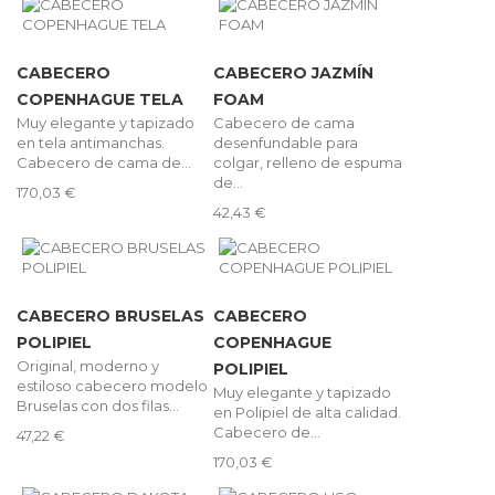
CABECERO
CABECERO JAZMÍN
COPENHAGUE TELA
FOAM
Muy elegante y tapizado
Cabecero de cama
en tela antimanchas.
desenfundable para
Cabecero de cama de...
colgar, relleno de espuma
de...
170,03 €
42,43 €
CABECERO BRUSELAS
CABECERO
POLIPIEL
COPENHAGUE
Original, moderno y
POLIPIEL
estiloso cabecero modelo
Muy elegante y tapizado
Bruselas con dos filas...
en Polipiel de alta calidad.
Cabecero de...
47,22 €
170,03 €