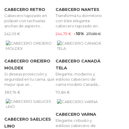
CABECERO RETRO
CABECERO NANTES
Cabecero tapizado en
Transforma tu dormitorio
polipiel con tachuelas
con éste elegante
anchas de aspecto...
cabecero tapizado en...
-10%
242,05 €
244,79 €
271,99 €
CABECERO OREJERO
CABECERO CANADÁ
MOLDEX
TELA
Si deseas protección y
Elegante, moderno y
seguridad en tu cama, qué
estiloso cabecero de
mejor que un...
cama modelo Canadá,...
383,74 €
70,84 €
CABECERO VARNA
CABECERO SAELICES
Elegante, robusto y
estiloso cabecero de
LINO