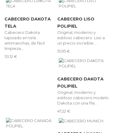
CABECERO DAKOTA
CABECERO LISO
TELA
POLIPIEL
Cabecero Dakota
Original, moderno y
tapizado en tela
estiloso cabecero Liso a
antimanchas, de fácil
un precio increíble....
limpieza,...
51,95 €
53,12 €
CABECERO DAKOTA
POLIPIEL
Original, moderno y
estiloso cabecero modelo
Dakota con una fila...
47,22 €