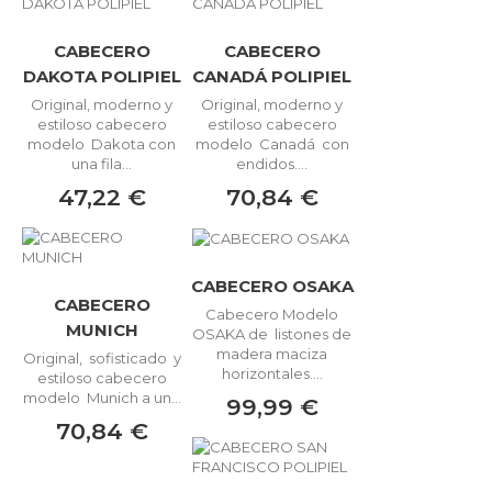
CABECERO
CABECERO
DAKOTA POLIPIEL
CANADÁ POLIPIEL
Original, moderno y
Original, moderno y
estiloso cabecero
estiloso cabecero
modelo Dakota con
modelo Canadá con
una fila...
endidos....
47,22 €
70,84 €
CABECERO OSAKA
CABECERO
Cabecero Modelo
MUNICH
OSAKA de listones de
madera maciza
Original, sofisticado y
horizontales....
estiloso cabecero
modelo Munich a un...
99,99 €
70,84 €