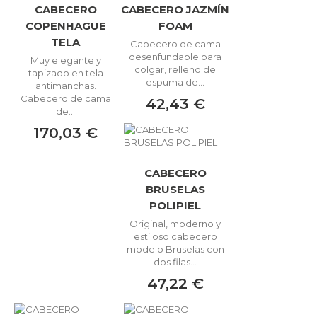
CABECERO
CABECERO JAZMÍN
COPENHAGUE
FOAM
TELA
Cabecero de cama
desenfundable para
Muy elegante y
colgar, relleno de
tapizado en tela
espuma de...
antimanchas.
Cabecero de cama
42,43 €
de...
170,03 €
CABECERO
BRUSELAS
POLIPIEL
Original, moderno y
estiloso cabecero
modelo Bruselas con
dos filas...
47,22 €