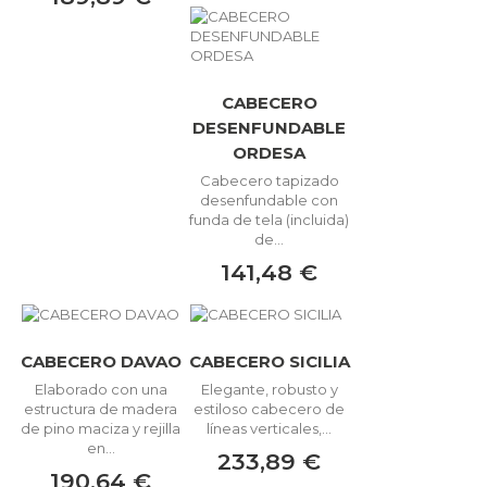
CABECERO
DESENFUNDABLE
ORDESA
Cabecero tapizado
desenfundable con
funda de tela (incluida)
de...
141,48 €
CABECERO DAVAO
CABECERO SICILIA
Elaborado con una
Elegante, robusto y
estructura de madera
estiloso cabecero de
de pino maciza y rejilla
líneas verticales,...
en...
233,89 €
190,64 €