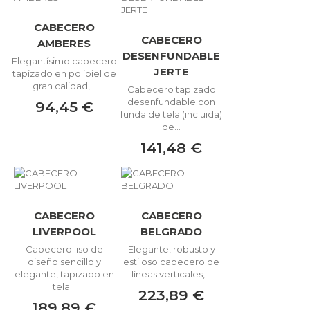
CABECERO
CABECERO
AMBERES
DESENFUNDABLE
Elegantísimo cabecero
JERTE
tapizado en polipiel de
gran calidad,...
Cabecero tapizado
desenfundable con
94,45 €
funda de tela (incluida)
de...
141,48 €
CABECERO
CABECERO
LIVERPOOL
BELGRADO
Cabecero liso de
Elegante, robusto y
diseño sencillo y
estiloso cabecero de
elegante, tapizado en
líneas verticales,...
tela...
223,89 €
189,89 €