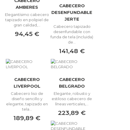
CABECERO
CABECERO
AMBERES
DESENFUNDABLE
Elegantísimo cabecero
JERTE
tapizado en polipiel de
gran calidad,...
Cabecero tapizado
desenfundable con
94,45 €
funda de tela (incluida)
de...
141,48 €
CABECERO
CABECERO
LIVERPOOL
BELGRADO
Cabecero liso de
Elegante, robusto y
diseño sencillo y
estiloso cabecero de
elegante, tapizado en
líneas verticales,...
tela...
223,89 €
189,89 €