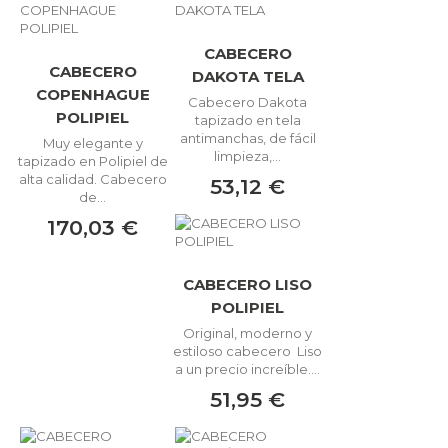
CABECERO
CABECERO
DAKOTA TELA
COPENHAGUE
Cabecero Dakota
POLIPIEL
tapizado en tela
antimanchas, de fácil
Muy elegante y
limpieza,...
tapizado en Polipiel de
alta calidad. Cabecero
53,12 €
de...
170,03 €
CABECERO LISO
POLIPIEL
Original, moderno y
estiloso cabecero Liso
a un precio increíble....
51,95 €