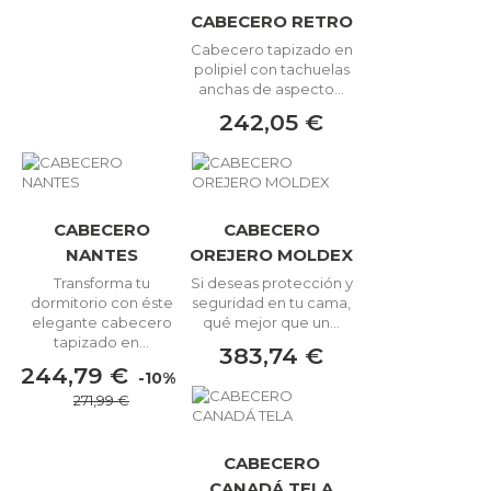
CABECERO RETRO
Cabecero tapizado en
polipiel con tachuelas
anchas de aspecto...
242,05 €
CABECERO
CABECERO
NANTES
OREJERO MOLDEX
Transforma tu
Si deseas protección y
dormitorio con éste
seguridad en tu cama,
elegante cabecero
qué mejor que un...
tapizado en...
383,74 €
244,79 €
-10%
271,99 €
CABECERO
CANADÁ TELA