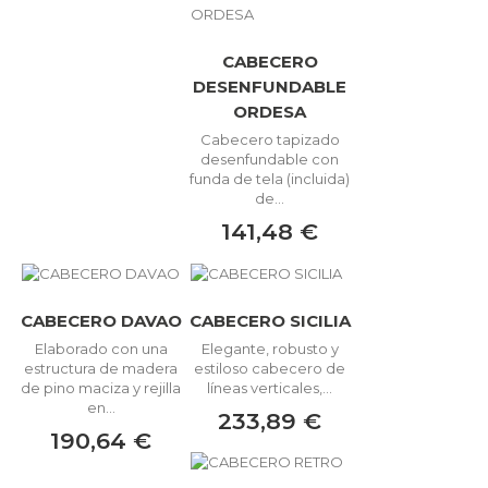
CABECERO
DESENFUNDABLE
ORDESA
Cabecero tapizado
desenfundable con
funda de tela (incluida)
de...
141,48 €
CABECERO DAVAO
CABECERO SICILIA
Elaborado con una
Elegante, robusto y
estructura de madera
estiloso cabecero de
de pino maciza y rejilla
líneas verticales,...
en...
233,89 €
190,64 €