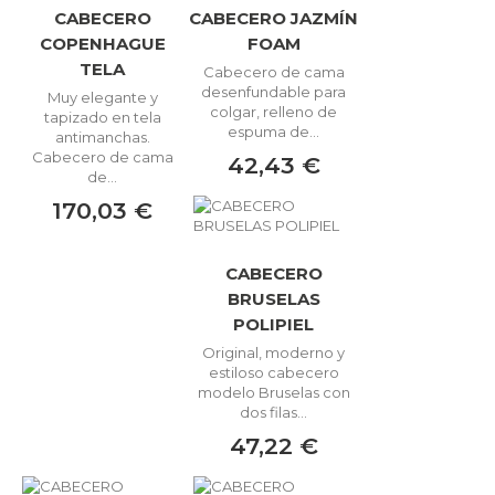
CABECERO
CABECERO JAZMÍN
COPENHAGUE
FOAM
TELA
Cabecero de cama
desenfundable para
Muy elegante y
colgar, relleno de
tapizado en tela
espuma de...
antimanchas.
Cabecero de cama
42,43 €
de...
170,03 €
CABECERO
BRUSELAS
POLIPIEL
Original, moderno y
estiloso cabecero
modelo Bruselas con
dos filas...
47,22 €