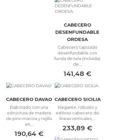
CABECERO
DESENFUNDABLE
ORDESA
Cabecero tapizado
desenfundable con
funda de tela (incluida)
de...
141,48 €
CABECERO DAVAO
CABECERO SICILIA
Elaborado con una
Elegante, robusto y
estructura de madera
estiloso cabecero de
de pino maciza y rejilla
líneas verticales,...
en...
233,89 €
190,64 €