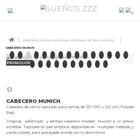
0
CABECEROS DE CAMA TAPIZADOS: MODERNOS, DE TELA Y POLIPIEL
CABECERO MUNICH
PROMOCIÓN
CABECERO MUNICH
Cabecero de cama tapizado para camas de 120 (130 x 120 cm) Polipiel
Rojo
Original, sofisticado y estiloso cabecero modelo Munich a un precio
increible. Tapizado en piel sintética, disponible en múltiples medidas y
varios colores, para que quede acorde con tu dormitorio.