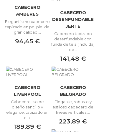
CABECERO
CABECERO
AMBERES
DESENFUNDABLE
Elegantísimo cabecero
JERTE
tapizado en polipiel de
gran calidad,...
Cabecero tapizado
desenfundable con
94,45 €
funda de tela (incluida)
de...
141,48 €
CABECERO
CABECERO
LIVERPOOL
BELGRADO
Cabecero liso de
Elegante, robusto y
diseño sencillo y
estiloso cabecero de
elegante, tapizado en
líneas verticales,...
tela...
223,89 €
189,89 €