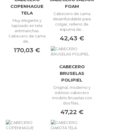
COPENHAGUE
FOAM
TELA
Cabecero de cama
desenfundable para
Muy elegante y
colgar, relleno de
tapizado en tela
espuma de...
antimanchas.
Cabecero de cama
42,43 €
de...
170,03 €
CABECERO
BRUSELAS
POLIPIEL
Original, moderno y
estiloso cabecero
modelo Bruselas con
dos filas...
47,22 €