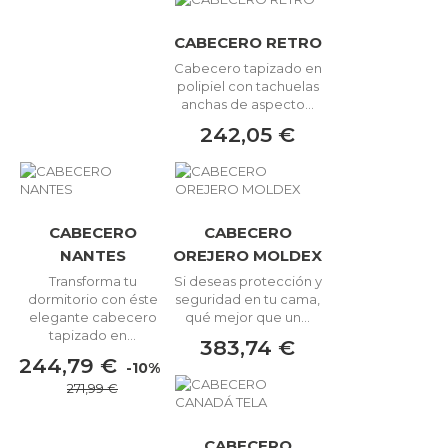
CABECERO RETRO
Cabecero tapizado en
polipiel con tachuelas
anchas de aspecto...
242,05 €
CABECERO
CABECERO
NANTES
OREJERO MOLDEX
Transforma tu
Si deseas protección y
dormitorio con éste
seguridad en tu cama,
elegante cabecero
qué mejor que un...
tapizado en...
383,74 €
244,79 €
-10%
271,99 €
CABECERO