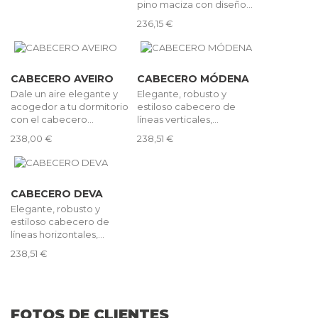
pino maciza con diseño...
236,15 €
CABECERO AVEIRO
CABECERO MÓDENA
Dale un aire elegante y
Elegante, robusto y
acogedor a tu dormitorio
estiloso cabecero de
con el cabecero...
líneas verticales,...
238,00 €
238,51 €
CABECERO DEVA
Elegante, robusto y
estiloso cabecero de
líneas horizontales,...
238,51 €
FOTOS DE CLIENTES