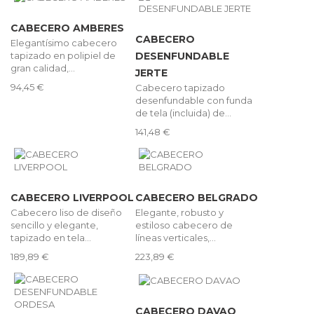
CABECERO AMBERES
CABECERO
Elegantísimo cabecero
tapizado en polipiel de
DESENFUNDABLE
gran calidad,...
JERTE
94,45 €
Cabecero tapizado
desenfundable con funda
de tela (incluida) de...
141,48 €
CABECERO LIVERPOOL
CABECERO BELGRADO
Cabecero liso de diseño
Elegante, robusto y
sencillo y elegante,
estiloso cabecero de
tapizado en tela...
líneas verticales,...
189,89 €
223,89 €
CABECERO DAVAO