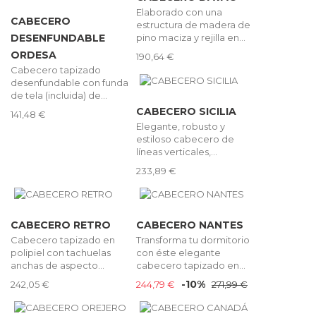
Elaborado con una
CABECERO
estructura de madera de
pino maciza y rejilla en...
DESENFUNDABLE
ORDESA
190,64 €
Cabecero tapizado
desenfundable con funda
de tela (incluida) de...
CABECERO SICILIA
141,48 €
Elegante, robusto y
estiloso cabecero de
líneas verticales,...
233,89 €
CABECERO RETRO
CABECERO NANTES
Cabecero tapizado en
Transforma tu dormitorio
polipiel con tachuelas
con éste elegante
anchas de aspecto...
cabecero tapizado en...
-10%
242,05 €
244,79 €
271,99 €