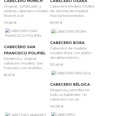
CABECERO MUNICH
CABECERO OSAKA
Original, sofisticado y
Cabecero Modelo OSAKA
estiloso cabecero modelo
de listones de madera
Munich a un...
maciza horizontales....
70,84 €
99,99 €
CABECERO BORA
CABECERO SAN
Cabecero de madera
modelo Bora, con plafón
FRANCISCO POLIPIEL
de tablas interior,...
Moderno y original
cabecero modelo San
153,49 €
Francisco con endidos....
81,47 €
CABECERO BÉLGICA
Elegancia y sencillez en
todo su esplendor. Un
cabecero con un...
140,56 €