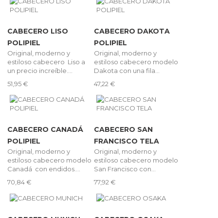
CABECERO LISO
CABECERO DAKOTA
POLIPIEL
POLIPIEL
Original, moderno y
Original, moderno y
estiloso cabecero Liso a
estiloso cabecero modelo
un precio increíble....
Dakota con una fila...
51,95 €
47,22 €
CABECERO CANADÁ
CABECERO SAN
POLIPIEL
FRANCISCO TELA
Original, moderno y
Original, moderno y
estiloso cabecero modelo
estiloso cabecero modelo
Canadá con endidos....
San Francisco con...
70,84 €
77,92 €