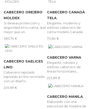
CABECERO OREJERO
CABECERO CANADÁ
MOLDEX
TELA
Si deseas protección y
Elegante, moderno y
seguridad en tu cama, qué
estiloso cabecero de
mejor que un...
cama modelo Canadá,...
383,74 €
70,84 €
CABECERO VARNA
CABECERO SAELICES
Elegante, robusto y
estiloso cabecero de
LINO
líneas horizontales,...
Cabecero tapizado
tapizado en lino reciclado,
223,89 €
con un diseño...
205,99 €
CABECERO MANILA
Elaborado con una
estructura de madera de