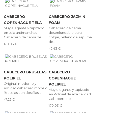
CABECERO
CABECERO JAZMÍN
COPENHAGUE TELA
FOAM
Muy elegante y tapizado
Cabecero de cama
en tela antimanchas.
desenfundable para
Cabecero de cama de...
colgar, relleno de espuma
de...
170,03 €
42,43 €
CABECERO BRUSELAS
CABECERO
POLIPIEL
COPENHAGUE
Original, moderno y
POLIPIEL
estiloso cabecero modelo
Muy elegante y tapizado
Bruselas con dos filas...
en Polipiel de alta calidad.
Cabecero de...
47,22 €
170,03 €