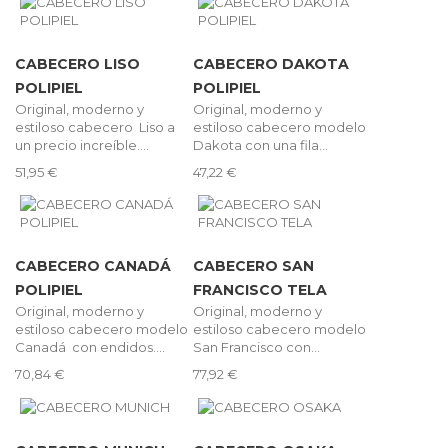
CABECERO LISO
CABECERO DAKOTA
POLIPIEL
POLIPIEL
Original, moderno y
Original, moderno y
estiloso cabecero Liso a
estiloso cabecero modelo
un precio increíble....
Dakota con una fila...
51,95 €
47,22 €
CABECERO CANADÁ
CABECERO SAN
POLIPIEL
FRANCISCO TELA
Original, moderno y
Original, moderno y
estiloso cabecero modelo
estiloso cabecero modelo
Canadá con endidos....
San Francisco con...
70,84 €
77,92 €