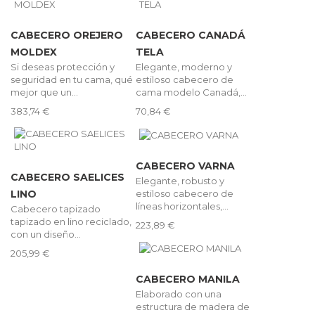
CABECERO OREJERO
CABECERO CANADÁ
MOLDEX
TELA
Si deseas protección y
Elegante, moderno y
seguridad en tu cama, qué
estiloso cabecero de
mejor que un...
cama modelo Canadá,...
383,74 €
70,84 €
CABECERO VARNA
CABECERO SAELICES
Elegante, robusto y
estiloso cabecero de
LINO
líneas horizontales,...
Cabecero tapizado
tapizado en lino reciclado,
223,89 €
con un diseño...
205,99 €
CABECERO MANILA
Elaborado con una
estructura de madera de