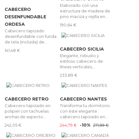
Elaborado con una
CABECERO
estructura de madera de
pino maciza y rejilla en...
DESENFUNDABLE
ORDESA
190,64 €
Cabecero tapizado
desenfundable con funda
de tela (incluida) de...
CABECERO SICILIA
141,48 €
Elegante, robusto y
estiloso cabecero de
líneas verticales,...
233,89 €
CABECERO RETRO
CABECERO NANTES
Cabecero tapizado en
Transforma tu dormitorio
polipiel con tachuelas
con éste elegante
anchas de aspecto...
cabecero tapizado en...
-10%
242,05 €
244,79 €
271,99 €