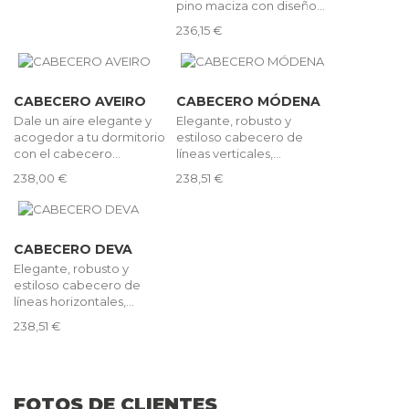
pino maciza con diseño...
236,15 €
CABECERO AVEIRO
CABECERO MÓDENA
Dale un aire elegante y
Elegante, robusto y
acogedor a tu dormitorio
estiloso cabecero de
con el cabecero...
líneas verticales,...
238,00 €
238,51 €
CABECERO DEVA
Elegante, robusto y
estiloso cabecero de
líneas horizontales,...
238,51 €
FOTOS DE CLIENTES