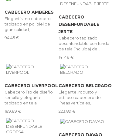
CABECERO AMBERES
CABECERO
Elegantísimo cabecero
tapizado en polipiel de
DESENFUNDABLE
gran calidad,...
JERTE
94,45 €
Cabecero tapizado
desenfundable con funda
de tela (incluida) de...
141,48 €
CABECERO LIVERPOOL
CABECERO BELGRADO
Cabecero liso de diseño
Elegante, robusto y
sencillo y elegante,
estiloso cabecero de
tapizado en tela...
líneas verticales,...
189,89 €
223,89 €
CABECERO DAVAO