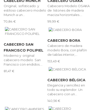
CABECERO MUNICH
CABECERO OSAKA
Original, sofisticado y
Cabecero Modelo OSAKA
estiloso cabecero modelo
de listones de madera
Munich a un...
maciza horizontales....
70,84 €
99,99 €
CABECERO BORA
CABECERO SAN
Cabecero de madera
modelo Bora, con plafón
FRANCISCO POLIPIEL
de tablas interior,...
Moderno y original
cabecero modelo San
153,49 €
Francisco con endidos....
81,47 €
CABECERO BÉLGICA
Elegancia y sencillez en
todo su esplendor. Un
cabecero con un...
140,56 €