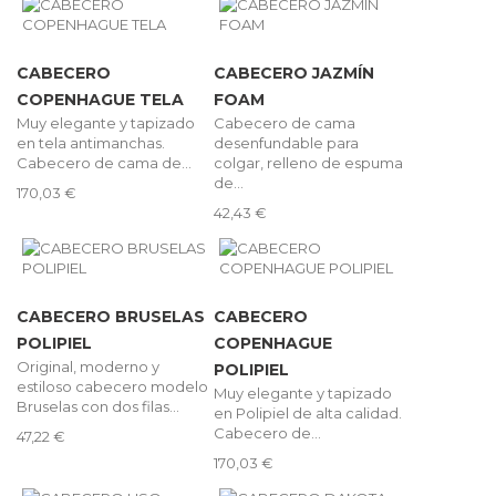
CABECERO
CABECERO JAZMÍN
COPENHAGUE TELA
FOAM
Muy elegante y tapizado
Cabecero de cama
en tela antimanchas.
desenfundable para
Cabecero de cama de...
colgar, relleno de espuma
de...
170,03 €
42,43 €
CABECERO BRUSELAS
CABECERO
POLIPIEL
COPENHAGUE
Original, moderno y
POLIPIEL
estiloso cabecero modelo
Muy elegante y tapizado
Bruselas con dos filas...
en Polipiel de alta calidad.
Cabecero de...
47,22 €
170,03 €