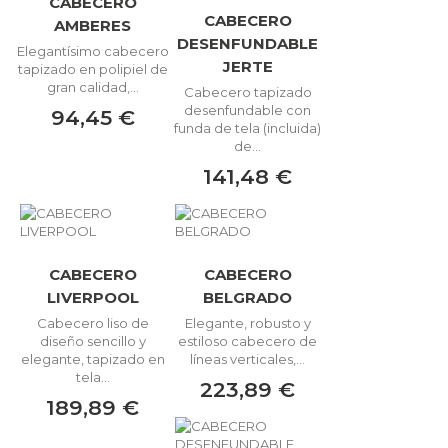
CABECERO
CABECERO
AMBERES
DESENFUNDABLE
Elegantísimo cabecero
JERTE
tapizado en polipiel de
gran calidad,...
Cabecero tapizado
desenfundable con
94,45 €
funda de tela (incluida)
de...
141,48 €
CABECERO
CABECERO
LIVERPOOL
BELGRADO
Cabecero liso de
Elegante, robusto y
diseño sencillo y
estiloso cabecero de
elegante, tapizado en
líneas verticales,...
tela...
223,89 €
189,89 €