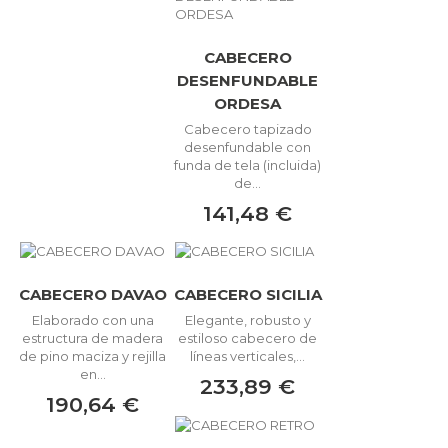
CABECERO
DESENFUNDABLE
ORDESA
Cabecero tapizado
desenfundable con
funda de tela (incluida)
de...
141,48 €
CABECERO DAVAO
CABECERO SICILIA
Elaborado con una
Elegante, robusto y
estructura de madera
estiloso cabecero de
de pino maciza y rejilla
líneas verticales,...
en...
233,89 €
190,64 €