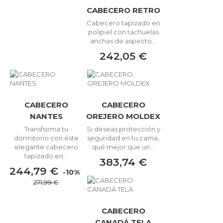
CABECERO RETRO
Cabecero tapizado en
polipiel con tachuelas
anchas de aspecto...
242,05 €
CABECERO
CABECERO
NANTES
OREJERO MOLDEX
Transforma tu
Si deseas protección y
dormitorio con éste
seguridad en tu cama,
elegante cabecero
qué mejor que un...
tapizado en...
383,74 €
244,79 €
-10%
271,99 €
CABECERO
CANADÁ TELA