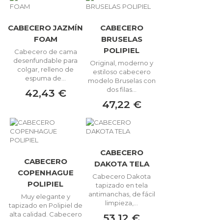
CABECERO JAZMÍN
CABECERO
FOAM
BRUSELAS
POLIPIEL
Cabecero de cama
desenfundable para
Original, moderno y
colgar, relleno de
estiloso cabecero
espuma de...
modelo Bruselas con
dos filas...
42,43 €
47,22 €
CABECERO
CABECERO
DAKOTA TELA
COPENHAGUE
Cabecero Dakota
POLIPIEL
tapizado en tela
antimanchas, de fácil
Muy elegante y
limpieza,...
tapizado en Polipiel de
alta calidad. Cabecero
53,12 €