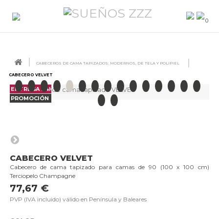
0
CABECEROS DE CAMA TAPIZADOS: MODERNOS, DE TELA Y POLIPIEL
CABECERO VELVET
ENTREGA 24H
PROMOCIÓN
CABECERO VELVET
Cabecero de cama tapizado para camas de 90 (100 x 100 cm)
Terciopelo Champagne
77,67 €
PVP (IVA incluido) válido en Península y Baleares