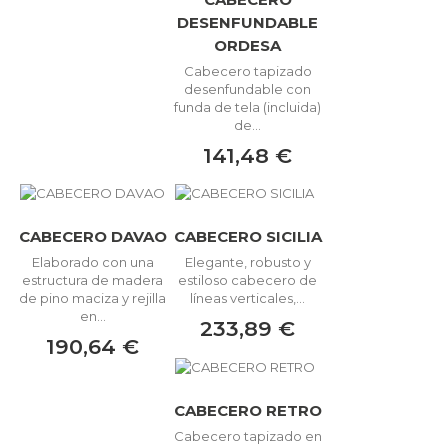
DESENFUNDABLE
ORDESA
Cabecero tapizado
desenfundable con
funda de tela (incluida)
de...
141,48 €
CABECERO DAVAO
CABECERO SICILIA
Elaborado con una
Elegante, robusto y
estructura de madera
estiloso cabecero de
de pino maciza y rejilla
líneas verticales,...
en...
233,89 €
190,64 €
CABECERO RETRO
Cabecero tapizado en