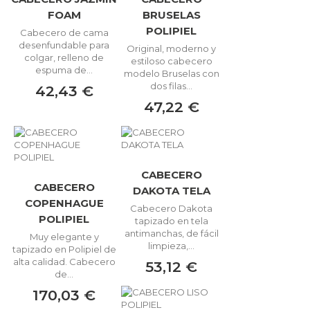
FOAM
BRUSELAS
POLIPIEL
Cabecero de cama
desenfundable para
Original, moderno y
colgar, relleno de
estiloso cabecero
espuma de...
modelo Bruselas con
dos filas...
42,43 €
47,22 €
CABECERO
CABECERO
DAKOTA TELA
COPENHAGUE
Cabecero Dakota
POLIPIEL
tapizado en tela
antimanchas, de fácil
Muy elegante y
limpieza,...
tapizado en Polipiel de
alta calidad. Cabecero
53,12 €
de...
170,03 €