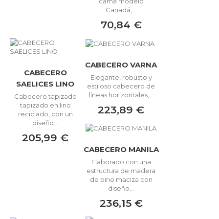
cama modelo
Canadá,...
70,84 €
CABECERO VARNA
CABECERO
Elegante, robusto y
SAELICES LINO
estiloso cabecero de
líneas horizontales,...
Cabecero tapizado
tapizado en lino
223,89 €
reciclado, con un
diseño...
205,99 €
CABECERO MANILA
Elaborado con una
estructura de madera
de pino maciza con
diseño...
236,15 €