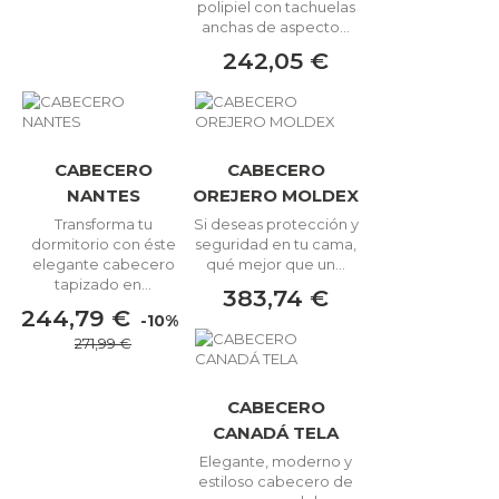
polipiel con tachuelas
anchas de aspecto...
242,05 €
CABECERO
CABECERO
NANTES
OREJERO MOLDEX
Transforma tu
Si deseas protección y
dormitorio con éste
seguridad en tu cama,
elegante cabecero
qué mejor que un...
tapizado en...
383,74 €
244,79 €
-10%
271,99 €
CABECERO
CANADÁ TELA
Elegante, moderno y
estiloso cabecero de