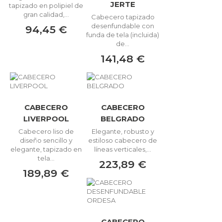
JERTE
tapizado en polipiel de
gran calidad,...
Cabecero tapizado
desenfundable con
94,45 €
funda de tela (incluida)
de...
141,48 €
CABECERO
CABECERO
LIVERPOOL
BELGRADO
Cabecero liso de
Elegante, robusto y
diseño sencillo y
estiloso cabecero de
elegante, tapizado en
líneas verticales,...
tela...
223,89 €
189,89 €
CABECERO