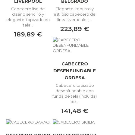
LIVERPOOL
BELGRADO
Cabecero liso de
Elegante, robusto y
diseño sencillo y
estiloso cabecero de
elegante, tapizado en
líneas verticales,...
tela...
223,89 €
189,89 €
CABECERO
DESENFUNDABLE
ORDESA
Cabecero tapizado
desenfundable con
funda de tela (incluida)
de...
141,48 €