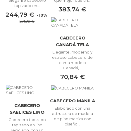
elegante cabecero
qué mejor que un...
tapizado en...
383,74 €
244,79 €
-10%
271,99 €
CABECERO
CANADÁ TELA
Elegante, moderno y
estiloso cabecero de
cama modelo
Canadá,...
70,84 €
CABECERO MANILA
CABECERO
Elaborado con una
SAELICES LINO
estructura de madera
de pino maciza con
Cabecero tapizado
diseño...
tapizado en lino
reciclado, con un