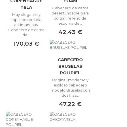
COPENHAGUE
FOAM
TELA
Cabecero de cama
desenfundable para
Muy elegante y
colgar, relleno de
tapizado en tela
espuma de...
antimanchas.
Cabecero de cama
42,43 €
de...
170,03 €
CABECERO
BRUSELAS
POLIPIEL
Original, moderno y
estiloso cabecero
modelo Bruselas con
dos filas...
47,22 €