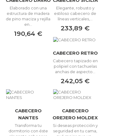
CABECERO DAVAO
CABECERO SICILIA
Elaborado con una
Elegante, robusto y
estructura de madera
estiloso cabecero de
de pino maciza y rejilla
líneas verticales,...
en...
233,89 €
190,64 €
CABECERO RETRO
Cabecero tapizado en
polipiel con tachuelas
anchas de aspecto...
242,05 €
CABECERO
CABECERO
NANTES
OREJERO MOLDEX
Transforma tu
Si deseas protección y
dormitorio con éste
seguridad en tu cama,