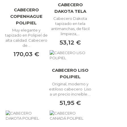
CABECERO
CABECERO
DAKOTA TELA
COPENHAGUE
Cabecero Dakota
POLIPIEL
tapizado en tela
antimanchas, de fácil
Muy elegante y
limpieza,...
tapizado en Polipiel de
alta calidad. Cabecero
53,12 €
de...
170,03 €
CABECERO LISO
POLIPIEL
Original, moderno y
estiloso cabecero Liso
a un precio increíble....
51,95 €