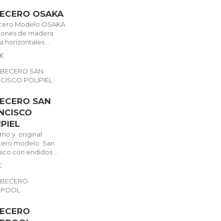
ECERO OSAKA
cero Modelo OSAKA
stones de madera
 horizontales....
 €
ECERO SAN
NCISCO
IPIEL
no y original
cero modelo San
sco con endidos....
€
ECERO