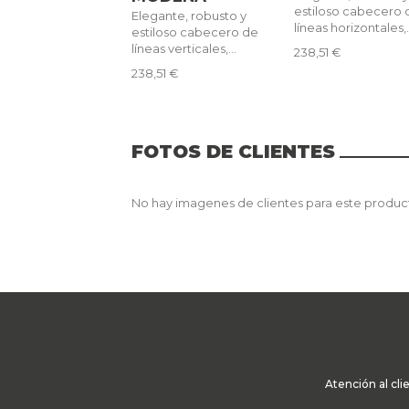
estiloso cabecero 
Elegante, robusto y
líneas horizontales,.
estiloso cabecero de
líneas verticales,...
238,51 €
238,51 €
FOTOS DE CLIENTES
No hay imagenes de clientes para este produc
Atención al cli