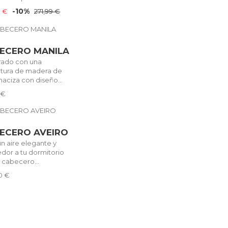
-10%
9 €
271,99 €
ECERO MANILA
rado con una
ctura de madera de
aciza con diseño...
 €
ECERO AVEIRO
n aire elegante y
dor a tu dormitorio
 cabecero...
0 €