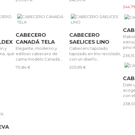
244,7
CAB
CABECERO
CABECERO
Elabo
LDEX
CANADÁ TELA
SAELICES LINO
estru
pino m
ón y
Elegante, moderno y
Cabecero tapizado
ma, qué
estiloso cabecero de
tapizado en lino reciclado,
236,15
cama modelo Canadá,...
con un diseño...
70,84 €
205,99 €
CAB
Dale u
acoge
con el
238,0
EVA
y