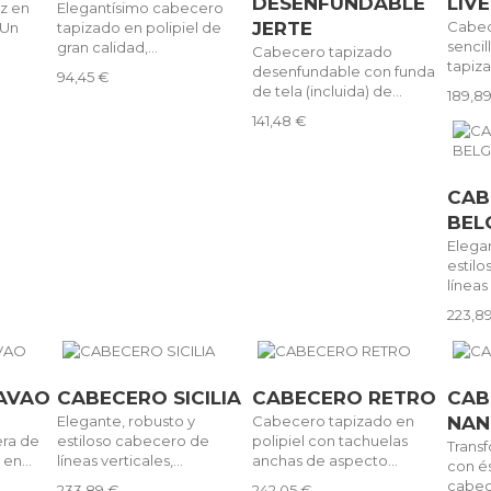
DESENFUNDABLE
LIV
ez en
Elegantísimo cabecero
JERTE
Cabec
 Un
tapizado en polipiel de
sencil
gran calidad,...
Cabecero tapizado
tapiza
desenfundable con funda
94,45 €
de tela (incluida) de...
189,8
141,48 €
CAB
BEL
Elega
estil
líneas 
223,8
AVAO
CABECERO SICILIA
CABECERO RETRO
CAB
Elegante, robusto y
Cabecero tapizado en
NAN
era de
estiloso cabecero de
polipiel con tachuelas
Trans
 en...
líneas verticales,...
anchas de aspecto...
con é
cabec
233,89 €
242,05 €