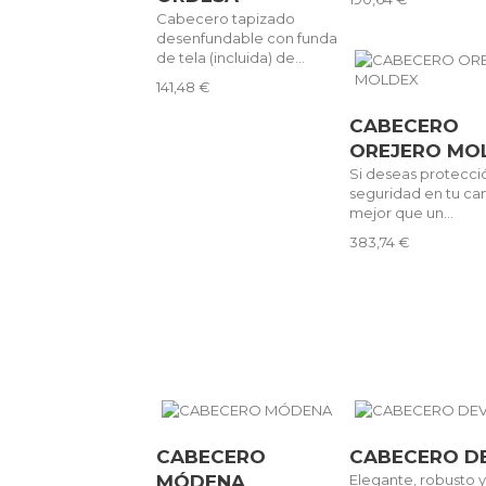
Cabecero tapizado
desenfundable con funda
de tela (incluida) de...
141,48 €
CABECERO
OREJERO MO
Si deseas protecci
seguridad en tu ca
mejor que un...
383,74 €
CABECERO
CABECERO D
MÓDENA
Elegante, robusto 