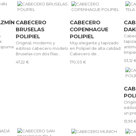
AZMÍN
CABECERO
CABECERO
CAB
BRUSELAS
COPENHAGUE
DAK
a
POLIPIEL
POLIPIEL
Cabe
a
tapiz
Original, moderno y
Muy elegante y tapizado
 espuma
antima
estiloso cabecero modelo
en Polipiel de alta calidad.
limpiez
Bruselas con dos filas...
Cabecero de...
53,12 
47,22 €
170,03 €
CAB
POL
Origi
estil
un pre
51,95 