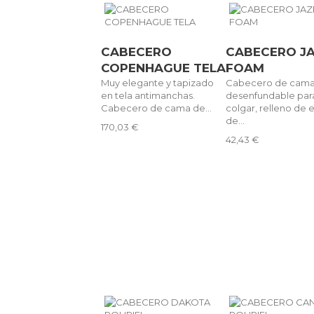
CABECERO
CABECERO J
COPENHAGUE TELA
FOAM
Muy elegante y tapizado
Cabecero de cam
en tela antimanchas.
desenfundable par
Cabecero de cama de...
colgar, relleno de
de...
170,03 €
42,43 €