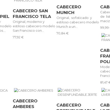
CABECERO
CAB
CABECERO SAN
MUNICH
Cabe
PIEL
FRANCISCO TELA
de li
Original, sofisticado y
maciza
y
Original, moderno y
estiloso cabecero modelo
 modelo
estiloso cabecero modelo
Munich a un...
99,99
....
San Francisco con...
70,84 €
77,92 €
CAB
FRA
POL
Moder
cabe
Franci
81,47 
CABECERO
CABECERO
CAB
AMBERES