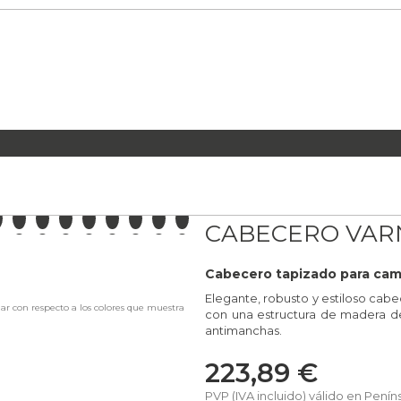
ERNOS, DE TELA Y POLIPIEL
CABECERO VARNA
LA PENÍNSULA
CABECERO VAR
A MANO
SA, SIN INTERMEDIARIOS
Cabecero tapizado para camas
Elegante, robusto y estiloso cabe
iar con respecto a los colores que muestra
con una estructura de madera de
SFRUTAR EN TU HOGAR
antimanchas.
S
223,89 €
PVP (IVA incluido) válido en Penín