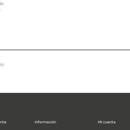
de
..
to
ente
Información
Mi cuenta