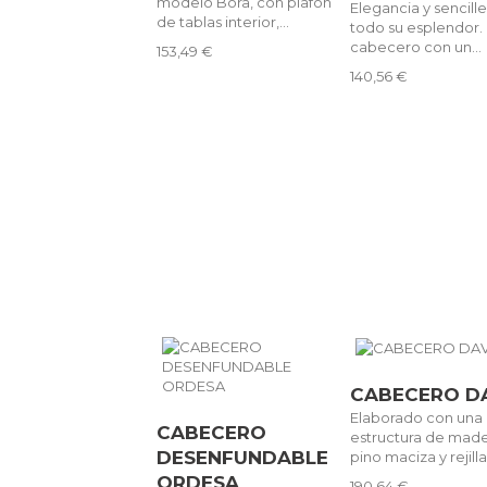
modelo Bora, con plafón
Elegancia y sencill
de tablas interior,...
todo su esplendor.
cabecero con un...
153,49 €
140,56 €
CABECERO D
Elaborado con una
CABECERO
estructura de mad
DESENFUNDABLE
pino maciza y rejilla
ORDESA
190,64 €