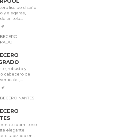
ERPOOL
ero liso de diseño
lo y elegante,
do en tela...
9 €
ECERO
GRADO
nte, robusto y
oso cabecero de
verticales,...
9 €
ECERO
TES
forma tu dormitorio
ste elegante
ero tapizado en...