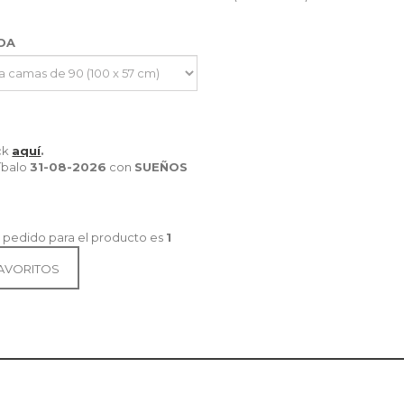
IDA
ick
aquí
.
íbalo
31-08-2026
con
SUEÑOS
 pedido para el producto es
1
FAVORITOS