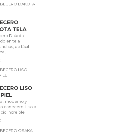
ECERO
OTA TELA
cero Dakota
ado en tela
nchas, de fácil
a,...
€
ECERO LISO
IPIEL
nal, moderno y
oso cabecero Liso a
cio increíble....
€