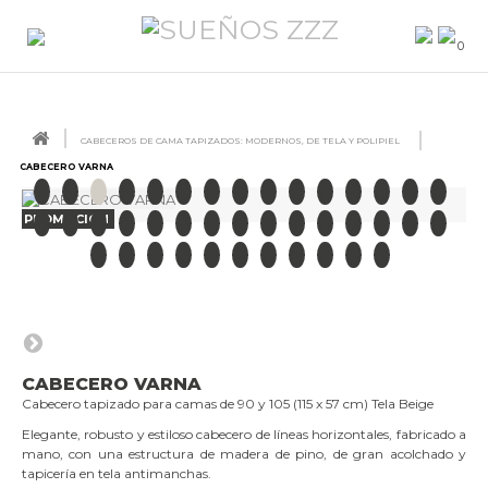
0
CABECEROS DE CAMA TAPIZADOS: MODERNOS, DE TELA Y POLIPIEL
CABECERO VARNA
PROMOCIÓN
CABECERO VARNA
Cabecero tapizado para camas de 90 y 105 (115 x 57 cm) Tela Beige
Elegante, robusto y estiloso cabecero de líneas horizontales, fabricado a
mano, con una estructura de madera de pino, de gran acolchado y
tapicería en tela antimanchas.