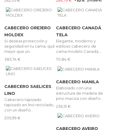
-10%
242,05 €
244,79 €
271,99 €
CABECERO OREJERO
CABECERO CANADÁ
MOLDEX
TELA
Si deseas protección y
Elegante, moderno y
seguridad en tu cama, qué
estiloso cabecero de
mejor que un...
cama modelo Canadá,...
383,74 €
70,84 €
CABECERO MANILA
CABECERO SAELICES
Elaborado con una
estructura de madera de
LINO
pino maciza con diseño...
Cabecero tapizado
tapizado en lino reciclado,
236,15 €
con un diseño...
205,99 €
CABECERO AVEIRO