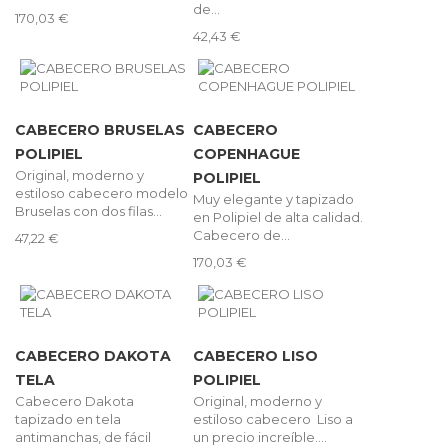
de...
170,03 €
42,43 €
CABECERO BRUSELAS
CABECERO
POLIPIEL
COPENHAGUE
Original, moderno y
POLIPIEL
estiloso cabecero modelo
Muy elegante y tapizado
Bruselas con dos filas...
en Polipiel de alta calidad.
Cabecero de...
47,22 €
170,03 €
CABECERO DAKOTA
CABECERO LISO
TELA
POLIPIEL
Cabecero Dakota
Original, moderno y
tapizado en tela
estiloso cabecero Liso a
antimanchas, de fácil
un precio increíble....