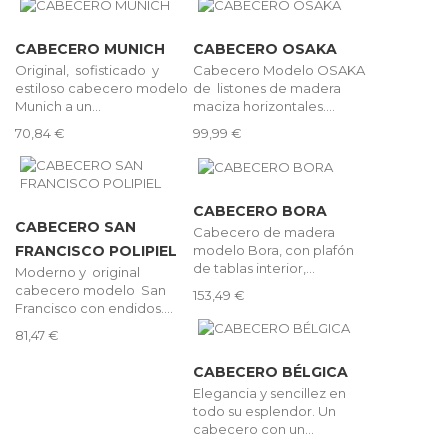
CABECERO MUNICH
CABECERO OSAKA
Original, sofisticado y
Cabecero Modelo OSAKA
estiloso cabecero modelo
de listones de madera
Munich a un...
maciza horizontales....
70,84 €
99,99 €
CABECERO BORA
CABECERO SAN
Cabecero de madera
modelo Bora, con plafón
FRANCISCO POLIPIEL
de tablas interior,...
Moderno y original
cabecero modelo San
153,49 €
Francisco con endidos....
81,47 €
CABECERO BÉLGICA
Elegancia y sencillez en
todo su esplendor. Un
cabecero con un...