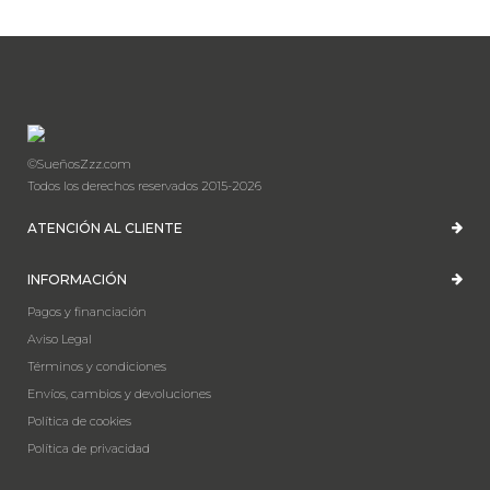
©SueñosZzz.com
Todos los derechos reservados 2015-2026
ATENCIÓN AL CLIENTE
INFORMACIÓN
Pagos y financiación
Aviso Legal
Términos y condiciones
Envíos, cambios y devoluciones
Política de cookies
Política de privacidad