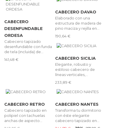
CABECERO DAVAO
Elaborado con una
CABECERO
estructura de madera de
pino maciza y rejilla en...
DESENFUNDABLE
ORDESA
190,64 €
Cabecero tapizado
desenfundable con funda
de tela (incluida) de...
CABECERO SICILIA
141,48 €
Elegante, robusto y
estiloso cabecero de
líneas verticales,...
233,89 €
CABECERO RETRO
CABECERO NANTES
Cabecero tapizado en
Transforma tu dormitorio
polipiel con tachuelas
con éste elegante
anchas de aspecto...
cabecero tapizado en...