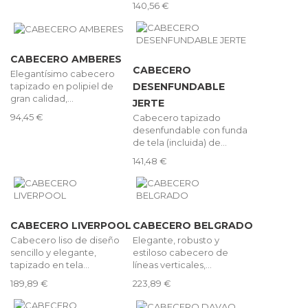
140,56 €
CABECERO AMBERES
CABECERO
Elegantísimo cabecero
tapizado en polipiel de
DESENFUNDABLE
gran calidad,...
JERTE
94,45 €
Cabecero tapizado
desenfundable con funda
de tela (incluida) de...
141,48 €
CABECERO LIVERPOOL
CABECERO BELGRADO
Cabecero liso de diseño
Elegante, robusto y
sencillo y elegante,
estiloso cabecero de
tapizado en tela...
líneas verticales,...
189,89 €
223,89 €