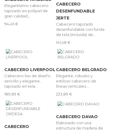
CABECERO
Elegantísimo cabecero
tapizado en polipiel de
DESENFUNDABLE
gran calidad,...
JERTE
94,45 €
Cabecero tapizado
desenfundable con funda
de tela (incluida) de...
141,48 €
CABECERO LIVERPOOL
CABECERO BELGRADO
Cabecero liso de diseño
Elegante, robusto y
sencillo y elegante,
estiloso cabecero de
tapizado en tela...
líneas verticales,...
189,89 €
223,89 €
CABECERO DAVAO
Elaborado con una
CABECERO
estructura de madera de