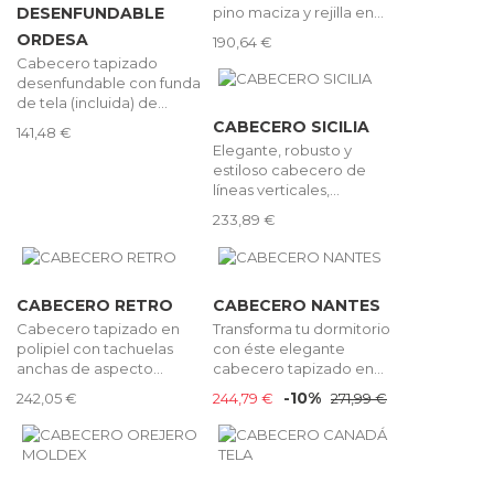
pino maciza y rejilla en...
DESENFUNDABLE
ORDESA
190,64 €
Cabecero tapizado
desenfundable con funda
de tela (incluida) de...
CABECERO SICILIA
141,48 €
Elegante, robusto y
estiloso cabecero de
líneas verticales,...
233,89 €
CABECERO RETRO
CABECERO NANTES
Cabecero tapizado en
Transforma tu dormitorio
polipiel con tachuelas
con éste elegante
anchas de aspecto...
cabecero tapizado en...
-10%
242,05 €
244,79 €
271,99 €