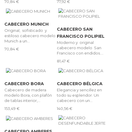
70,84 €
77,92 €
CABECERO MUNICH
CABECERO SAN
Original, sofisticado y
estiloso cabecero modelo
FRANCISCO POLIPIEL
Munich a un...
Moderno y original
cabecero modelo San
70,84 €
Francisco con endidos....
81,47 €
CABECERO BORA
CABECERO BÉLGICA
Cabecero de madera
Elegancia y sencillez en
modelo Bora, con plafón
todo su esplendor. Un
de tablas interior,...
cabecero con un...
153,49 €
140,56 €
CABECERO AMBERES