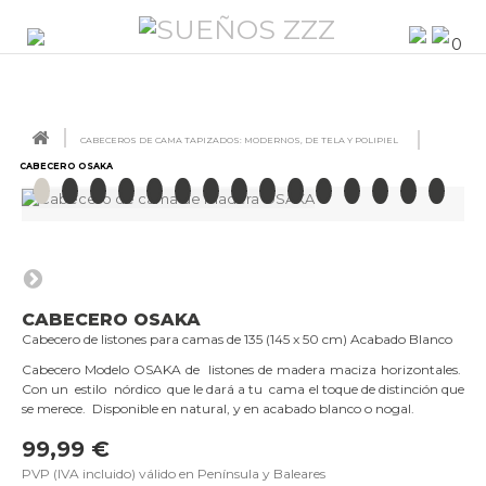
0
CABECEROS DE CAMA TAPIZADOS: MODERNOS, DE TELA Y POLIPIEL
CABECERO OSAKA
CABECERO OSAKA
Cabecero de listones para camas de 135 (145 x 50 cm) Acabado Blanco
Cabecero Modelo OSAKA de listones de madera maciza horizontales.
Con un estilo nórdico que le dará a tu cama el toque de distinción que
se merece. Disponible en natural, y en acabado blanco o nogal.
99,99 €
PVP (IVA incluido) válido en Península y Baleares