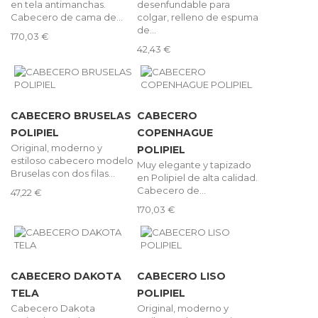
en tela antimanchas.
desenfundable para
Cabecero de cama de...
colgar, relleno de espuma
de...
170,03 €
42,43 €
CABECERO BRUSELAS
CABECERO
POLIPIEL
COPENHAGUE
Original, moderno y
POLIPIEL
estiloso cabecero modelo
Muy elegante y tapizado
Bruselas con dos filas...
en Polipiel de alta calidad.
Cabecero de...
47,22 €
170,03 €
CABECERO DAKOTA
CABECERO LISO
TELA
POLIPIEL
Cabecero Dakota
Original, moderno y