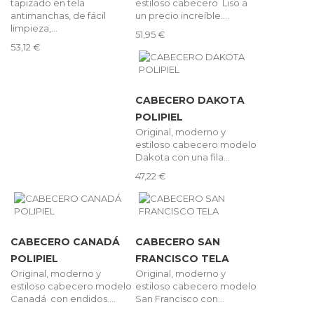
tapizado en tela
estiloso cabecero Liso a
antimanchas, de fácil
un precio increíble....
limpieza,...
51,95 €
53,12 €
CABECERO DAKOTA
POLIPIEL
Original, moderno y
estiloso cabecero modelo
Dakota con una fila...
47,22 €
CABECERO CANADÁ
CABECERO SAN
POLIPIEL
FRANCISCO TELA
Original, moderno y
Original, moderno y
estiloso cabecero modelo
estiloso cabecero modelo
Canadá con endidos....
San Francisco con...