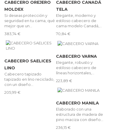
CABECERO OREJERO
CABECERO CANADÁ
MOLDEX
TELA
Si deseas protección y
Elegante, moderno y
seguridad en tu cama, qué
estiloso cabecero de
mejor que un...
cama modelo Canadá,...
383,74 €
70,84 €
CABECERO VARNA
CABECERO SAELICES
Elegante, robusto y
estiloso cabecero de
LINO
líneas horizontales,...
Cabecero tapizado
tapizado en lino reciclado,
223,89 €
con un diseño...
205,99 €
CABECERO MANILA
Elaborado con una
estructura de madera de
pino maciza con diseño...
236,15 €