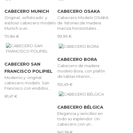
CABECERO MUNICH
CABECERO OSAKA
Original, sofisticado y
Cabecero Modelo OSAKA
estiloso cabecero modelo
de listones de madera
Munich a un...
maciza horizontales....
70,84 €
99,99 €
CABECERO BORA
CABECERO SAN
Cabecero de madera
modelo Bora, con plafón
FRANCISCO POLIPIEL
de tablas interior,...
Moderno y original
cabecero modelo San
153,49 €
Francisco con endidos....
81,47 €
CABECERO BÉLGICA
Elegancia y sencillez en
todo su esplendor. Un
cabecero con un...
140,56 €