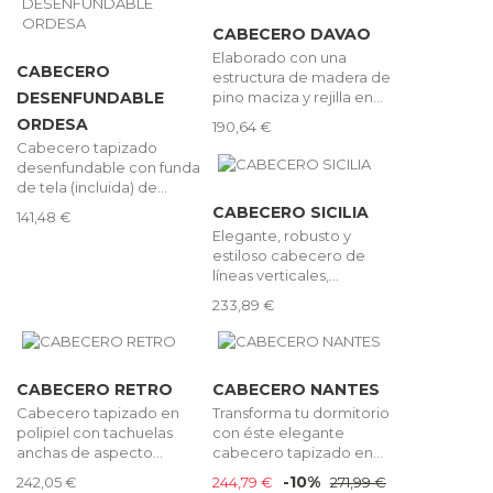
CABECERO DAVAO
Elaborado con una
CABECERO
estructura de madera de
pino maciza y rejilla en...
DESENFUNDABLE
ORDESA
190,64 €
Cabecero tapizado
desenfundable con funda
de tela (incluida) de...
CABECERO SICILIA
141,48 €
Elegante, robusto y
estiloso cabecero de
líneas verticales,...
233,89 €
CABECERO RETRO
CABECERO NANTES
Cabecero tapizado en
Transforma tu dormitorio
polipiel con tachuelas
con éste elegante
anchas de aspecto...
cabecero tapizado en...
-10%
242,05 €
244,79 €
271,99 €