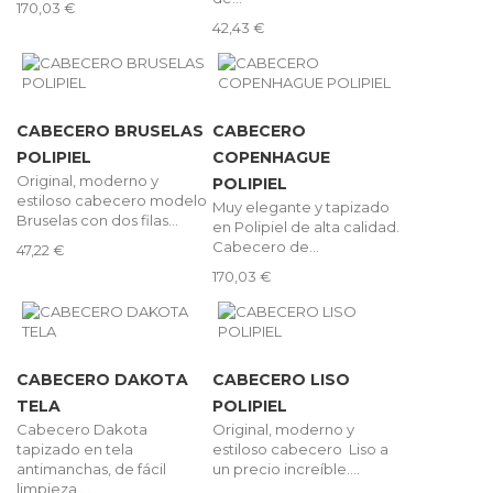
170,03 €
42,43 €
CABECERO BRUSELAS
CABECERO
POLIPIEL
COPENHAGUE
Original, moderno y
POLIPIEL
estiloso cabecero modelo
Muy elegante y tapizado
Bruselas con dos filas...
en Polipiel de alta calidad.
Cabecero de...
47,22 €
170,03 €
CABECERO DAKOTA
CABECERO LISO
TELA
POLIPIEL
Cabecero Dakota
Original, moderno y
tapizado en tela
estiloso cabecero Liso a
antimanchas, de fácil
un precio increíble....
limpieza,...