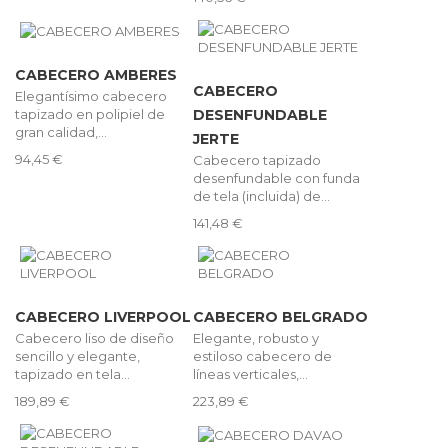
CABECERO AMBERES
CABECERO
Elegantísimo cabecero
tapizado en polipiel de
DESENFUNDABLE
gran calidad,...
JERTE
94,45 €
Cabecero tapizado
desenfundable con funda
de tela (incluida) de...
141,48 €
CABECERO LIVERPOOL
CABECERO BELGRADO
Cabecero liso de diseño
Elegante, robusto y
sencillo y elegante,
estiloso cabecero de
tapizado en tela...
líneas verticales,...
189,89 €
223,89 €