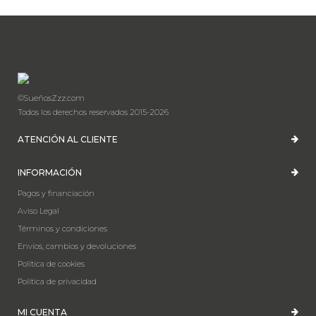
©SueñosZzz.com
Todos los derechos reservados 2015-2026
ATENCIÓN AL CLIENTE
INFORMACIÓN
Pagos y financiación
Aviso Legal
Términos y condiciones
Envíos, cambios y devoluciones
Política de cookies
Política de privacidad
MI CUENTA