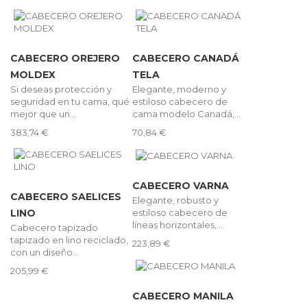
CABECERO OREJERO
CABECERO CANADÁ
MOLDEX
TELA
Si deseas protección y
Elegante, moderno y
seguridad en tu cama, qué
estiloso cabecero de
mejor que un...
cama modelo Canadá,...
383,74 €
70,84 €
CABECERO VARNA
CABECERO SAELICES
Elegante, robusto y
estiloso cabecero de
LINO
líneas horizontales,...
Cabecero tapizado
tapizado en lino reciclado,
223,89 €
con un diseño...
205,99 €
CABECERO MANILA