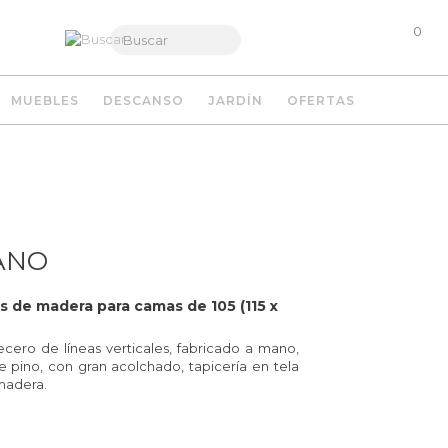
0
MUEBLES
DESCANSO
JARDÍN
OFERTAS
ANO
 de madera para camas de 105 (115 x
ecero de líneas verticales, fabricado a mano,
 pino, con gran acolchado, tapicería en tela
madera.