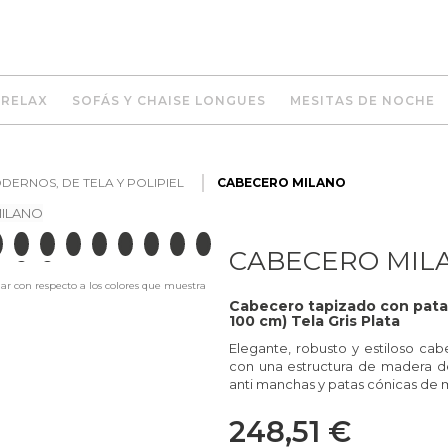
 RELAX
SOFÁS Y CHAISE LONGUES
MESITAS DE NOCHE
ERNOS, DE TELA Y POLIPIEL
CABECERO MILANO
CABECERO MIL
iar con respecto a los colores que muestra
Cabecero tapizado con patas
100 cm) Tela Gris Plata
Elegante, robusto y estiloso cab
con una estructura de madera de
anti manchas y patas cónicas de 
248,51 €