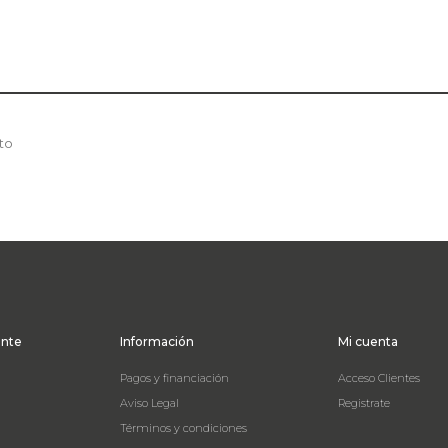
to
ente
Información
Mi cuenta
Pagos y financiación
Acceso Clientes
Aviso Legal
Registrate
Términos y condiciones