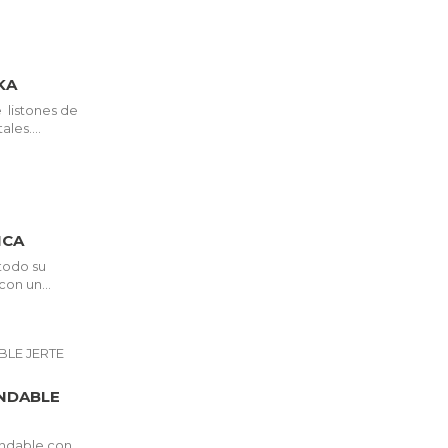
KA
listones de
les....
ICA
 todo su
on un...
NDABLE
ndable con