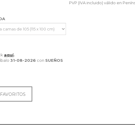
PVP (IVA incluido) válido en Penín
IDA
ick
aquí
.
íbalo
31-08-2026
con
SUEÑOS
 FAVORITOS