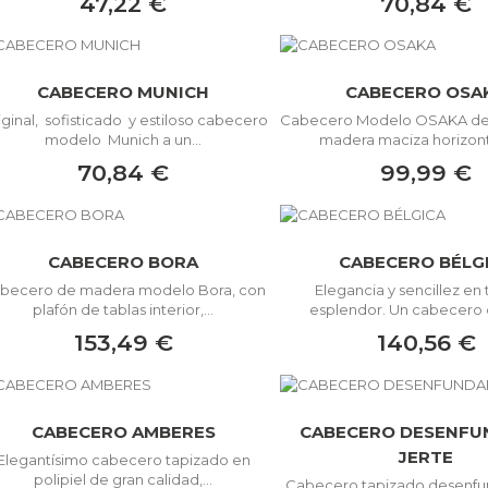
47,22 €
70,84 €
CABECERO MUNICH
CABECERO OSA
iginal, sofisticado y estiloso cabecero
Cabecero Modelo OSAKA de 
modelo Munich a un...
madera maciza horizonta
70,84 €
99,99 €
CABECERO BORA
CABECERO BÉLG
becero de madera modelo Bora, con
Elegancia y sencillez en
plafón de tablas interior,...
esplendor. Un cabecero c
153,49 €
140,56 €
CABECERO AMBERES
CABECERO DESENFU
JERTE
Elegantísimo cabecero tapizado en
polipiel de gran calidad,...
Cabecero tapizado desenfu