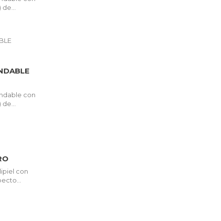
 de...
NDABLE
ndable con
 de...
RO
ipiel con
ecto...