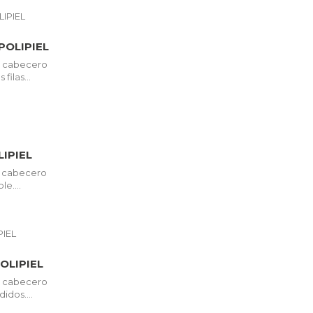
POLIPIEL
so cabecero
filas...
IPIEL
so cabecero
le....
OLIPIEL
so cabecero
dos....