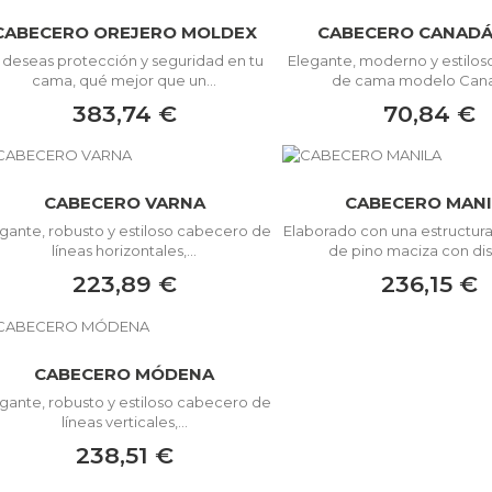
CABECERO OREJERO MOLDEX
CABECERO CANADÁ
i deseas protección y seguridad en tu
Elegante, moderno y estilo
cama, qué mejor que un...
de cama modelo Canad
383,74 €
70,84 €
CABECERO VARNA
CABECERO MANI
gante, robusto y estiloso cabecero de
Elaborado con una estructur
líneas horizontales,...
de pino maciza con dis
223,89 €
236,15 €
CABECERO MÓDENA
gante, robusto y estiloso cabecero de
líneas verticales,...
238,51 €