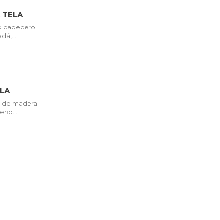
 TELA
so cabecero
á,...
LA
a de madera
eño...