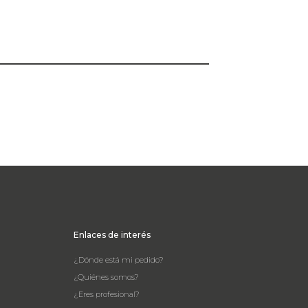
Enlaces de interés
¿Dónde está mi pedido?
¿Quiénes somos?
¿Eres profesional?