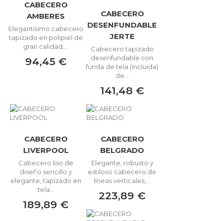
CABECERO
CABECERO
AMBERES
DESENFUNDABLE
Elegantísimo cabecero
JERTE
tapizado en polipiel de
gran calidad,...
Cabecero tapizado
desenfundable con
94,45 €
funda de tela (incluida)
de...
141,48 €
CABECERO
CABECERO
LIVERPOOL
BELGRADO
Cabecero liso de
Elegante, robusto y
diseño sencillo y
estiloso cabecero de
elegante, tapizado en
líneas verticales,...
tela...
223,89 €
189,89 €