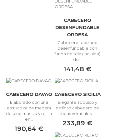
CABECERO
DESENFUNDABLE
ORDESA
Cabecero tapizado
desenfundable con
funda de tela (incluida)
de...
141,48 €
CABECERO DAVAO
CABECERO SICILIA
Elaborado con una
Elegante, robusto y
estructura de madera
estiloso cabecero de
de pino maciza y rejilla
líneas verticales,...
en...
233,89 €
190,64 €