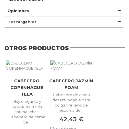
Opiniones
Descargables
OTROS PRODUCTOS
CABECERO
CABECERO JAZMÍN
COPENHAGUE
FOAM
TELA
Cabecero de cama
desenfundable para
Muy elegante y
colgar, relleno de
tapizado en tela
espuma de...
antimanchas.
Cabecero de cama
42,43 €
de...