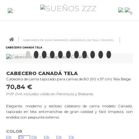
0
CABECEROS DE CAMA TAPIZADOS: MODERNOS, DE TELA Y POLIPIEL
CABECERO CANADÁ TELA
CABECERO CANADÁ TELA
Cabecero de cama tapizado para camas de 80 (90 x 57 cm) Tela Beige
70,84 €
PVP (IVA incluido) válido en Península y Baleares
Elegante, moderno y estiloso cabecero de cama modelo Canadá,
tapizado en tela antimanchas de gran calidad y fácil limpieza, con
endidos con pespunte externo.
COLOR