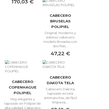
170,03 €
CABECERO
BRUSELAS
POLIPIEL
Original, moderno y
estiloso cabecero
modelo Bruselas con
dos filas...
47,22 €
CABECERO
CABECERO
DAKOTA TELA
COPENHAGUE
Cabecero Dakota
POLIPIEL
tapizado en tela
antimanchas, de fácil
Muy elegante y
limpieza,...
tapizado en Polipiel de
alta calidad. Cabecero