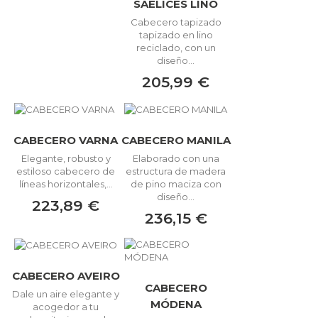
SAELICES LINO
Cabecero tapizado
tapizado en lino
reciclado, con un
diseño...
205,99 €
CABECERO VARNA
CABECERO MANILA
Elegante, robusto y
Elaborado con una
estiloso cabecero de
estructura de madera
líneas horizontales,...
de pino maciza con
diseño...
223,89 €
236,15 €
CABECERO AVEIRO
CABECERO
Dale un aire elegante y
MÓDENA
acogedor a tu