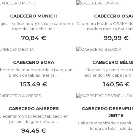
CABECERO MUNICH
CABECERO OSA
iginal, sofisticado y estiloso cabecero
Cabecero Modelo OSAKA de 
modelo Munich a un...
madera maciza horizonta
70,84 €
99,99 €
CABECERO BORA
CABECERO BÉLG
becero de madera modelo Bora, con
Elegancia y sencillez en
plafón de tablas interior,...
esplendor. Un cabecero c
153,49 €
140,56 €
CABECERO AMBERES
CABECERO DESENFU
JERTE
Elegantísimo cabecero tapizado en
polipiel de gran calidad,...
Cabecero tapizado desenfu
funda de tela (incluida)
94,45 €