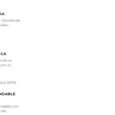
KA
listones de
les....
ICA
 todo su
on un...
NDABLE
ndable con
 de...