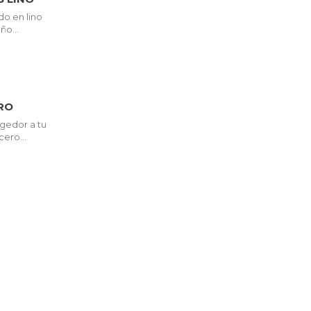
o en lino
ño...
RO
ogedor a tu
ero...