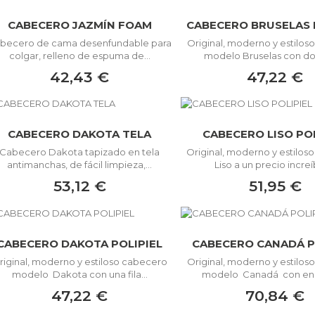
CABECERO JAZMÍN FOAM
CABECERO BRUSELAS 
becero de cama desenfundable para
Original, moderno y estilo
colgar, relleno de espuma de...
modelo Bruselas con dos 
42,43 €
47,22 €
CABECERO DAKOTA TELA
CABECERO LISO POL
Cabecero Dakota tapizado en tela
Original, moderno y estilo
antimanchas, de fácil limpieza,...
Liso a un precio increíb
53,12 €
51,95 €
CABECERO DAKOTA POLIPIEL
CABECERO CANADÁ P
riginal, moderno y estiloso cabecero
Original, moderno y estilo
modelo Dakota con una fila...
modelo Canadá con endi
47,22 €
70,84 €