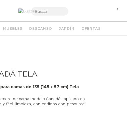
0
MUEBLES
DESCANSO
JARDÍN
OFERTAS
ADÁ TELA
ara camas de 135 (145 x 57 cm) Tela
abecero de cama modelo Canadá, tapizado en
d y fácil limpieza, con endidos con pespunte