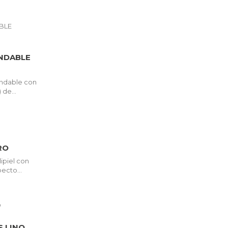
NDABLE
ndable con
 de...
RO
ipiel con
ecto...
S LINO