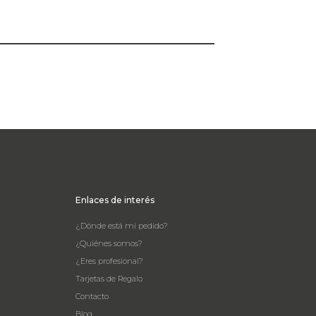
Enlaces de interés
¿Dónde está mi pedido?
¿Quiénes somos?
¿Eres profesional?
Tarjetas de Regalo
Contacto
Blog