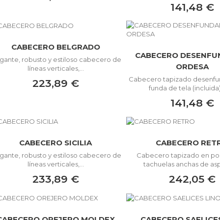
141,48 €
CABECERO BELGRADO
CABECERO DESENFU
gante, robusto y estiloso cabecero de
ORDESA
líneas verticales,...
Cabecero tapizado desenfu
223,89 €
funda de tela (incluida)
141,48 €
CABECERO SICILIA
CABECERO RET
gante, robusto y estiloso cabecero de
Cabecero tapizado en pol
líneas verticales,...
tachuelas anchas de asp
233,89 €
242,05 €
CABECERO OREJERO MOLDEX
CABECERO SAELICE