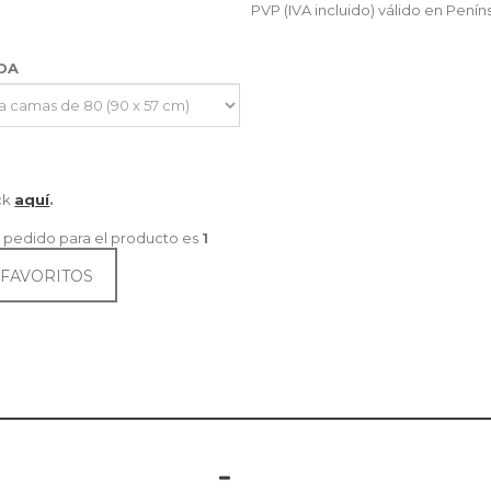
PVP (IVA incluido) válido en Penín
IDA
ick
aquí
.
 pedido para el producto es
1
 FAVORITOS