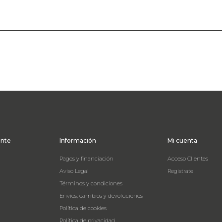
ente
Información
Mi cuenta
Pagos y financiación
Acceso Clientes
Aviso Legal
Registrate
Términos y condiciones
Envíos, cambios y devoluciones
Política de cookies
Política de privacidad