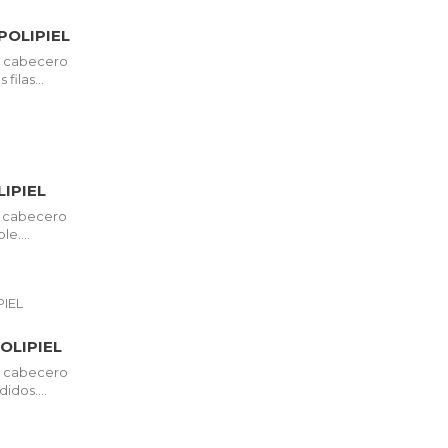
POLIPIEL
so cabecero
filas...
IPIEL
so cabecero
le....
OLIPIEL
so cabecero
dos....