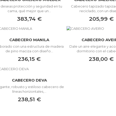
i deseas protección y seguridad en tu
Cabecero tapizado tapizad
cama, qué mejor que un...
reciclado, con un dise
383,74 €
205,99 €
CABECERO MANILA
CABECERO AVEI
aborado con una estructura de madera
Dale un aire elegante y ac
de pino maciza con diseño...
dormitorio con el cabec
236,15 €
238,00 €
CABECERO DEVA
gante, robusto y estiloso cabecero de
líneas horizontales,...
238,51 €