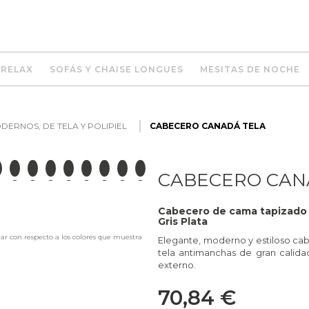
 RELAX
SOFÁS Y CHAISE LONGUES
MESITAS DE NOCHE
ERNOS, DE TELA Y POLIPIEL
CABECERO CANADÁ TELA
CABECERO CAN
Cabecero de cama tapizado p
Gris Plata
iar con respecto a los colores que muestra
Elegante, moderno y estiloso c
tela antimanchas de gran calida
externo.
70,84 €