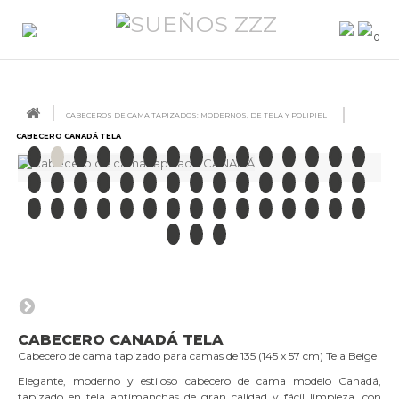
0
CABECEROS DE CAMA TAPIZADOS: MODERNOS, DE TELA Y POLIPIEL
CABECERO CANADÁ TELA
CABECERO CANADÁ TELA
Cabecero de cama tapizado para camas de 135 (145 x 57 cm) Tela Beige
Elegante, moderno y estiloso cabecero de cama modelo Canadá,
tapizado en tela antimanchas de gran calidad y fácil limpieza, con