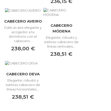
236,15 €
CABECERO AVEIRO
CABECERO
Dale un aire elegante y
MÓDENA
acogedor a tu
dormitorio con el
Elegante, robusto y
cabecero...
estiloso cabecero de
líneas verticales,...
238,00 €
238,51 €
CABECERO DEVA
Elegante, robusto y
estiloso cabecero de
líneas horizontales,...
238,51 €