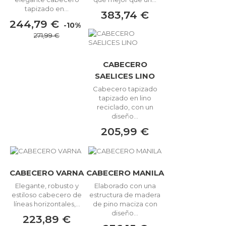
tapizado en...
383,74 €
244,79 €
-10%
271,99 €
CABECERO
SAELICES LINO
Cabecero tapizado
tapizado en lino
reciclado, con un
diseño...
205,99 €
CABECERO VARNA
CABECERO MANILA
Elegante, robusto y
Elaborado con una
estiloso cabecero de
estructura de madera
líneas horizontales,...
de pino maciza con
diseño...
223,89 €