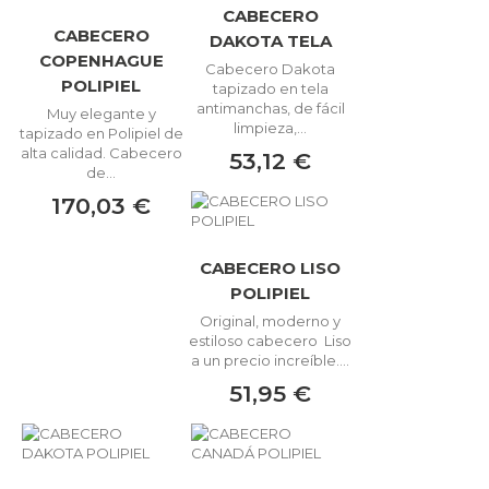
CABECERO
CABECERO
DAKOTA TELA
COPENHAGUE
Cabecero Dakota
POLIPIEL
tapizado en tela
antimanchas, de fácil
Muy elegante y
limpieza,...
tapizado en Polipiel de
alta calidad. Cabecero
53,12 €
de...
170,03 €
CABECERO LISO
POLIPIEL
Original, moderno y
estiloso cabecero Liso
a un precio increíble....
51,95 €