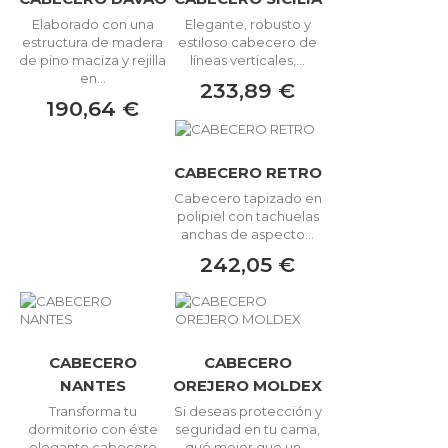
Elaborado con una
Elegante, robusto y
estructura de madera
estiloso cabecero de
de pino maciza y rejilla
líneas verticales,...
en...
233,89 €
190,64 €
CABECERO RETRO
Cabecero tapizado en
polipiel con tachuelas
anchas de aspecto...
242,05 €
CABECERO
CABECERO
NANTES
OREJERO MOLDEX
Transforma tu
Si deseas protección y
dormitorio con éste
seguridad en tu cama,
elegante cabecero
qué mejor que un...