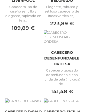
LIVERPOOL
BELGRADO
Cabecero liso de
Elegante, robusto y
diseño sencillo y
estiloso cabecero de
elegante, tapizado en
líneas verticales,...
tela...
223,89 €
189,89 €
CABECERO
DESENFUNDABLE
ORDESA
Cabecero tapizado
desenfundable con
funda de tela (incluida)
de...
141,48 €
CABECERO DAVAO
CABECERO SICILIA