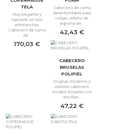
COPENHAGUE
FOAM
TELA
Cabecero de cama
desenfundable para
Muy elegante y
colgar, relleno de
tapizado en tela
espuma de...
antimanchas.
Cabecero de cama
42,43 €
de...
170,03 €
CABECERO
BRUSELAS
POLIPIEL
Original, moderno y
estiloso cabecero
modelo Bruselas con
dos filas...
47,22 €