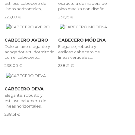
estiloso cabecero de
estructura de madera de
líneas horizontales,...
pino maciza con diseño...
223,89 €
236,15 €
CABECERO AVEIRO
CABECERO MÓDENA
Dale un aire elegante y
Elegante, robusto y
acogedor a tu dormitorio
estiloso cabecero de
con el cabecero...
líneas verticales,...
238,00 €
238,51 €
CABECERO DEVA
Elegante, robusto y
estiloso cabecero de
líneas horizontales,...
238,51 €