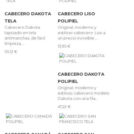
CABECERO DAKOTA
CABECERO LISO
TELA
POLIPIEL
Cabecero Dakota
Original, moderno y
tapizado en tela
estiloso cabecero Liso a
antimanchas, de fácil
un precio increíble....
limpieza,...
51,95 €
53,12 €
CABECERO DAKOTA
POLIPIEL
Original, moderno y
estiloso cabecero modelo
Dakota con una fila...
47,22 €