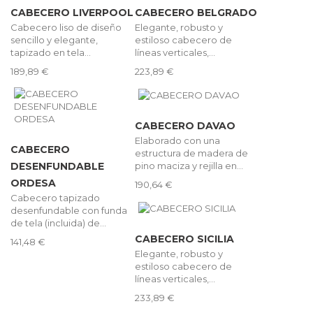
CABECERO LIVERPOOL
CABECERO BELGRADO
Cabecero liso de diseño
Elegante, robusto y
sencillo y elegante,
estiloso cabecero de
tapizado en tela...
líneas verticales,...
189,89 €
223,89 €
CABECERO DAVAO
Elaborado con una
CABECERO
estructura de madera de
pino maciza y rejilla en...
DESENFUNDABLE
ORDESA
190,64 €
Cabecero tapizado
desenfundable con funda
de tela (incluida) de...
CABECERO SICILIA
141,48 €
Elegante, robusto y
estiloso cabecero de
líneas verticales,...
233,89 €