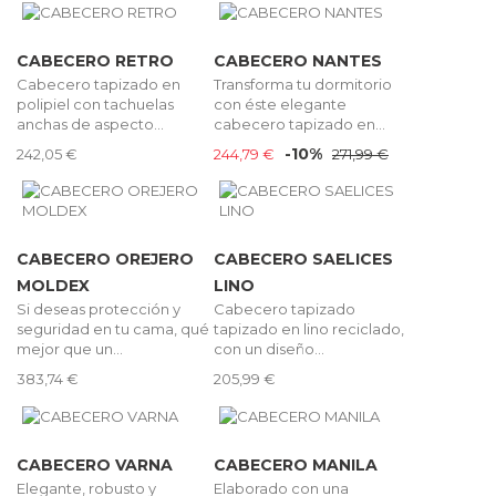
CABECERO RETRO
CABECERO NANTES
Cabecero tapizado en
Transforma tu dormitorio
polipiel con tachuelas
con éste elegante
anchas de aspecto...
cabecero tapizado en...
-10%
242,05 €
244,79 €
271,99 €
CABECERO OREJERO
CABECERO SAELICES
MOLDEX
LINO
Si deseas protección y
Cabecero tapizado
seguridad en tu cama, qué
tapizado en lino reciclado,
mejor que un...
con un diseño...
383,74 €
205,99 €
CABECERO VARNA
CABECERO MANILA
Elegante, robusto y
Elaborado con una