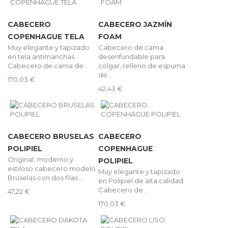
CABECERO
CABECERO JAZMÍN
COPENHAGUE TELA
FOAM
Muy elegante y tapizado
Cabecero de cama
en tela antimanchas.
desenfundable para
Cabecero de cama de...
colgar, relleno de espuma
de...
170,03 €
42,43 €
CABECERO BRUSELAS
CABECERO
POLIPIEL
COPENHAGUE
Original, moderno y
POLIPIEL
estiloso cabecero modelo
Muy elegante y tapizado
Bruselas con dos filas...
en Polipiel de alta calidad.
Cabecero de...
47,22 €
170,03 €