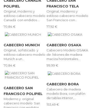
CABECERO CANADÁ
CABECERO SAN
POLIPIEL
FRANCISCO TELA
Original, moderno y
Original, moderno y
estiloso cabecero modelo
estiloso cabecero modelo
Canadá con endidos....
San Francisco con...
70,84 €
77,92 €
CABECERO MUNICH
CABECERO OSAKA
Original, sofisticado y
Cabecero Modelo OSAKA
estiloso cabecero modelo
de listones de madera
Munich a un...
maciza horizontales....
70,84 €
99,99 €
CABECERO BORA
CABECERO SAN
Cabecero de madera
modelo Bora, con plafón
FRANCISCO POLIPIEL
de tablas interior,...
Moderno y original
cabecero modelo San
153,49 €
Francisco con endidos....