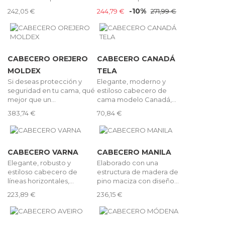
-10%
242,05 €
244,79 €
271,99 €
CABECERO OREJERO
CABECERO CANADÁ
MOLDEX
TELA
Si deseas protección y
Elegante, moderno y
seguridad en tu cama, qué
estiloso cabecero de
mejor que un...
cama modelo Canadá,...
383,74 €
70,84 €
CABECERO VARNA
CABECERO MANILA
Elegante, robusto y
Elaborado con una
estiloso cabecero de
estructura de madera de
líneas horizontales,...
pino maciza con diseño...
223,89 €
236,15 €