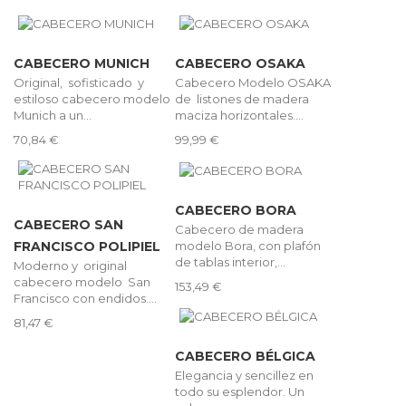
CABECERO MUNICH
CABECERO OSAKA
Original, sofisticado y
Cabecero Modelo OSAKA
estiloso cabecero modelo
de listones de madera
Munich a un...
maciza horizontales....
70,84 €
99,99 €
CABECERO BORA
CABECERO SAN
Cabecero de madera
modelo Bora, con plafón
FRANCISCO POLIPIEL
de tablas interior,...
Moderno y original
cabecero modelo San
153,49 €
Francisco con endidos....
81,47 €
CABECERO BÉLGICA
Elegancia y sencillez en
todo su esplendor. Un