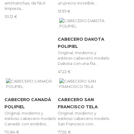
antimanchas, de fácil
un precio increíble....
limpieza,...
51,95 €
53,12 €
CABECERO DAKOTA
POLIPIEL
Original, moderno y
estiloso cabecero modelo
Dakota con una fila...
47,22 €
CABECERO CANADÁ
CABECERO SAN
POLIPIEL
FRANCISCO TELA
Original, moderno y
Original, moderno y
estiloso cabecero modelo
estiloso cabecero modelo
Canadá con endidos....
San Francisco con...
70,84 €
77,92 €