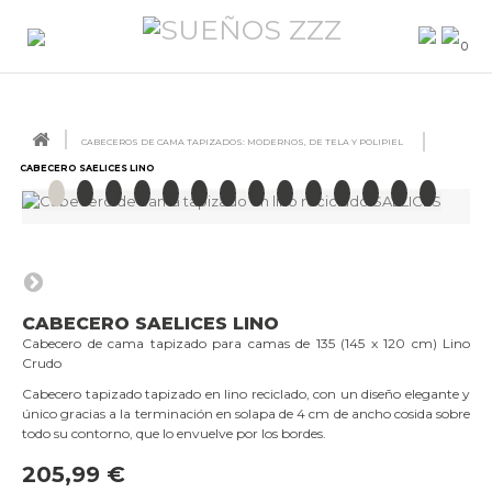
0
CABECEROS DE CAMA TAPIZADOS: MODERNOS, DE TELA Y POLIPIEL
CABECERO SAELICES LINO
CABECERO SAELICES LINO
Cabecero de cama tapizado para camas de 135 (145 x 120 cm) Lino
Crudo
Cabecero tapizado tapizado en lino reciclado, con un diseño elegante y
único gracias a la terminación en solapa de 4 cm de ancho cosida sobre
todo su contorno, que lo envuelve por los bordes.
205,99 €