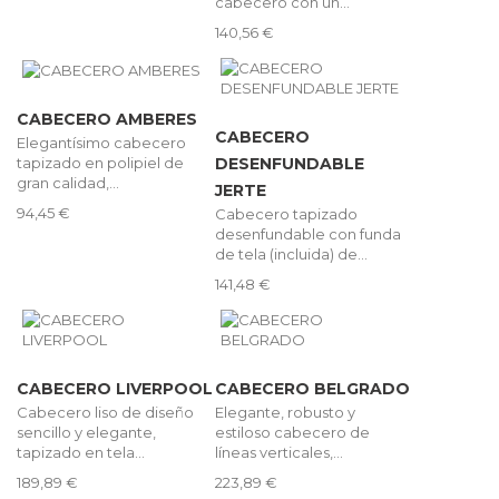
cabecero con un...
140,56 €
CABECERO AMBERES
CABECERO
Elegantísimo cabecero
tapizado en polipiel de
DESENFUNDABLE
gran calidad,...
JERTE
94,45 €
Cabecero tapizado
desenfundable con funda
de tela (incluida) de...
141,48 €
CABECERO LIVERPOOL
CABECERO BELGRADO
Cabecero liso de diseño
Elegante, robusto y
sencillo y elegante,
estiloso cabecero de
tapizado en tela...
líneas verticales,...
189,89 €
223,89 €