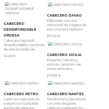
CABECERO DAVAO
Elaborado con una
CABECERO
estructura de madera de
pino maciza y rejilla en...
DESENFUNDABLE
ORDESA
190,64 €
Cabecero tapizado
desenfundable con funda
de tela (incluida) de...
CABECERO SICILIA
141,48 €
Elegante, robusto y
estiloso cabecero de
líneas verticales,...
233,89 €
CABECERO RETRO
CABECERO NANTES
Cabecero tapizado en
Transforma tu dormitorio
polipiel con tachuelas
con éste elegante
anchas de aspecto...
cabecero tapizado en...