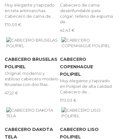
Muy elegante y tapizado
Cabecero de cama
en tela antimanchas.
desenfundable para
Cabecero de cama de...
colgar, relleno de espuma
de...
170,03 €
42,43 €
CABECERO BRUSELAS
CABECERO
POLIPIEL
COPENHAGUE
Original, moderno y
POLIPIEL
estiloso cabecero modelo
Muy elegante y tapizado
Bruselas con dos filas...
en Polipiel de alta calidad.
Cabecero de...
47,22 €
170,03 €
CABECERO DAKOTA
CABECERO LISO
TELA
POLIPIEL