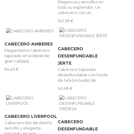
Elegancia y sencillez en
todo su esplendor. Un
cabecero con un...
140,56 €
CABECERO AMBERES
CABECERO
Elegantísimo cabecero
tapizado en polipiel de
DESENFUNDABLE
gran calidad,...
JERTE
94,45 €
Cabecero tapizado
desenfundable con funda
de tela (incluida) de...
141,48 €
CABECERO LIVERPOOL
CABECERO
Cabecero liso de diseño
sencillo y elegante,
DESENFUNDABLE
tapizado en tela...