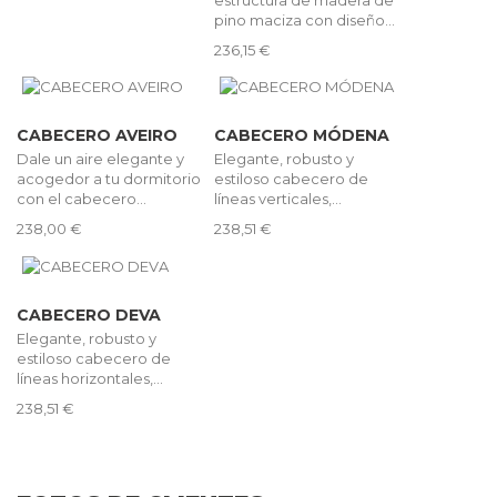
pino maciza con diseño...
236,15 €
CABECERO AVEIRO
CABECERO MÓDENA
Dale un aire elegante y
Elegante, robusto y
acogedor a tu dormitorio
estiloso cabecero de
con el cabecero...
líneas verticales,...
238,00 €
238,51 €
CABECERO DEVA
Elegante, robusto y
estiloso cabecero de
líneas horizontales,...
238,51 €