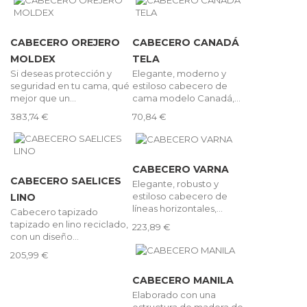
CABECERO OREJERO
CABECERO CANADÁ
MOLDEX
TELA
Si deseas protección y
Elegante, moderno y
seguridad en tu cama, qué
estiloso cabecero de
mejor que un...
cama modelo Canadá,...
383,74 €
70,84 €
CABECERO VARNA
CABECERO SAELICES
Elegante, robusto y
estiloso cabecero de
LINO
líneas horizontales,...
Cabecero tapizado
tapizado en lino reciclado,
223,89 €
con un diseño...
205,99 €
CABECERO MANILA
Elaborado con una
estructura de madera de