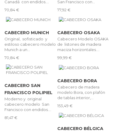
Canadá con endidos....
San Francisco con...
70,84 €
77,92 €
CABECERO MUNICH
CABECERO OSAKA
Original, sofisticado y
Cabecero Modelo OSAKA
estiloso cabecero modelo
de listones de madera
Munich a un...
maciza horizontales....
70,84 €
99,99 €
CABECERO BORA
CABECERO SAN
Cabecero de madera
modelo Bora, con plafón
FRANCISCO POLIPIEL
de tablas interior,...
Moderno y original
cabecero modelo San
153,49 €
Francisco con endidos....
81,47 €
CABECERO BÉLGICA