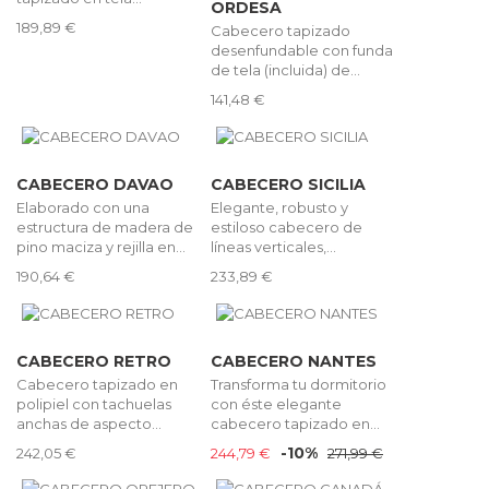
ORDESA
189,89 €
Cabecero tapizado
desenfundable con funda
de tela (incluida) de...
141,48 €
CABECERO DAVAO
CABECERO SICILIA
Elaborado con una
Elegante, robusto y
estructura de madera de
estiloso cabecero de
pino maciza y rejilla en...
líneas verticales,...
190,64 €
233,89 €
CABECERO RETRO
CABECERO NANTES
Cabecero tapizado en
Transforma tu dormitorio
polipiel con tachuelas
con éste elegante
anchas de aspecto...
cabecero tapizado en...
-10%
242,05 €
244,79 €
271,99 €