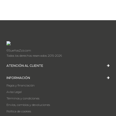
©SueñosZzz.com
Todos los derechos reservados 2015-2026
ATENCIÓN AL CLIENTE
INFORMACIÓN
Pagos y financiación
Aviso Legal
Términos y condiciones
Envíos, cambios y devoluciones
Política de cookies