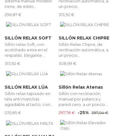
sistema manual modelo
reclinación automática, a
Irene, de estilo...
un precio...
296,87 €
313,92 €
SILLÓN RELAX SOFT
SILLÓN RELAX CHIPRE
Sillón relax Soft, con
Sillón Relax Chipre, de
acolchado extra en el
reclinación automática, a
respaldo. Elegante...
un precio...
313,92 €
308,99 €
SILLÓN RELAX LÚA
Sillón Relax Atenas
Sillón relax tapizado en
Sillón con reclinación
tela anti manchas
manual por palanca y
agradable al tacto, con...
pared cero, a un precio...
-25%
235,85 €
297,78 €
397,04 €