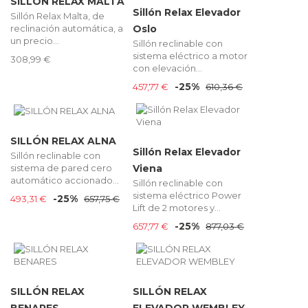
SILLÓN RELAX MALTA
Sillón Relax Elevador
Sillón Relax Malta, de
reclinación automática, a
Oslo
un precio...
Sillón reclinable con
sistema eléctrico a motor
308,99 €
con elevación...
-25%
457,77 €
610,36 €
SILLÓN RELAX ALNA
Sillón Relax Elevador
Sillón reclinable con
sistema de pared cero
Viena
automático accionado...
Sillón reclinable con
sistema eléctrico Power
-25%
493,31 €
657,75 €
Lift de 2 motores y...
-25%
657,77 €
877,03 €
SILLÓN RELAX
SILLÓN RELAX
BENARES
ELEVADOR WEMBLEY