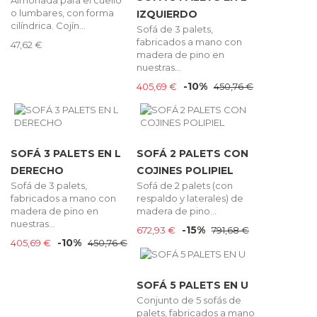
Almohada para el cuello
o lumbares, con forma
IZQUIERDO
cilíndrica. Cojín...
Sofá de 3 palets,
fabricados a mano con
47,62 €
madera de pino en
nuestras...
-10%
405,69 €
450,76 €
SOFÁ 3 PALETS EN L
SOFÁ 2 PALETS CON
DERECHO
COJINES POLIPIEL
Sofá de 3 palets,
Sofá de 2 palets (con
fabricados a mano con
respaldo y laterales) de
madera de pino en
madera de pino...
nuestras...
-15%
672,93 €
791,68 €
-10%
405,69 €
450,76 €
SOFÁ 5 PALETS EN U
Conjunto de 5 sofás de
palets, fabricados a mano