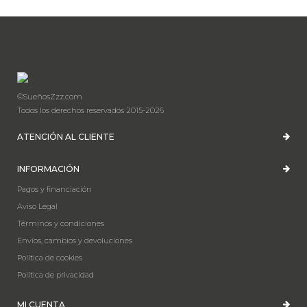
©SueñosZzz.com
Todos los derechos reservados 2015-2026
ATENCIÓN AL CLIENTE
INFORMACIÓN
Pagos y financiación
Aviso Legal
Términos y condiciones
Envíos, cambios y devoluciones
Política de cookies
Política de privacidad
MI CUENTA