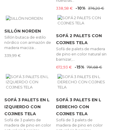
nuestras...
-10%
338,58 €
376,20 €
SILLÓN NORDEN
SOFÁ 2 PALETS CON
Sillón butaca de estilo
nórdico con armazón de
COJINES TELA
madera maciza...
Sofá de palets de madera
de pino en color natural sin
339,99 €
barnizar,...
-15%
672,93 €
791,68 €
SOFÁ 3 PALETS EN L
SOFÁ 3 PALETS EN L
IZQUIERDO CON
DERECHO CON
COJINES TELA
COJINES TELA
Sofá de 3 palets de
Sofá de 3 palets de
madera de pino en color
madera de pino en color