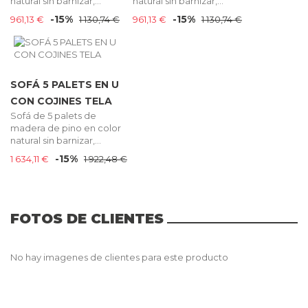
natural sin barnizar,...
natural sin barnizar,...
-15%
-15%
961,13 €
1 130,74 €
961,13 €
1 130,74 €
SOFÁ 5 PALETS EN U
CON COJINES TELA
Sofá de 5 palets de
madera de pino en color
natural sin barnizar,...
-15%
1 634,11 €
1 922,48 €
FOTOS DE CLIENTES
No hay imagenes de clientes para este producto