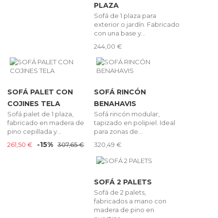
PLAZA
Sofá de 1 plaza para
exterior o jardín. Fabricado
con una base y...
244,00 €
SOFÁ PALET CON
SOFÁ RINCÓN
COJINES TELA
BENAHAVIS
Sofá palet de 1 plaza,
Sofá rincón modular,
fabricado en madera de
tapizado en polipiel. Ideal
pino cepillada y...
para zonas de...
-15%
261,50 €
307,65 €
320,49 €
SOFÁ 2 PALETS
Sofá de 2 palets,
fabricados a mano con
madera de pino en