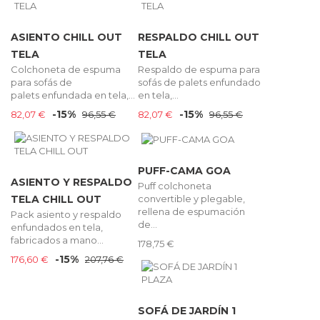
ASIENTO CHILL OUT
RESPALDO CHILL OUT
TELA
TELA
Colchoneta de espuma
Respaldo de espuma para
para sofás de
sofás de palets enfundado
palets enfundada en tela,...
en tela,...
-15%
-15%
82,07 €
96,55 €
82,07 €
96,55 €
PUFF-CAMA GOA
ASIENTO Y RESPALDO
Puff colchoneta
convertible y plegable,
TELA CHILL OUT
rellena de espumación
Pack asiento y respaldo
de...
enfundados en tela,
fabricados a mano...
178,75 €
-15%
176,60 €
207,76 €
SOFÁ DE JARDÍN 1