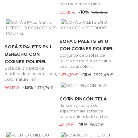
con madera de pino...
-10%
693,15 €
770,16 €
SOFÁ 5 PALETS EN U
SOFÁ 3 PALETS EN L
CON COJINES POLIPIEL
DERECHO CON
Conjunto de 5 sofás de
palets de madera de pino
COJINES POLIPIEL
cepillada, color...
Sofá de 3 palets de
madera de pino cepillada,
-15%
1 634,10 €
1 922,48 €
color natural, sin...
-15%
961,13 €
1 130,74 €
COJÍN RINCÓN TELA
Rincón respaldo de
espuma para sofás de
palets enfundado en tela,...
-15%
48,25 €
56,77 €