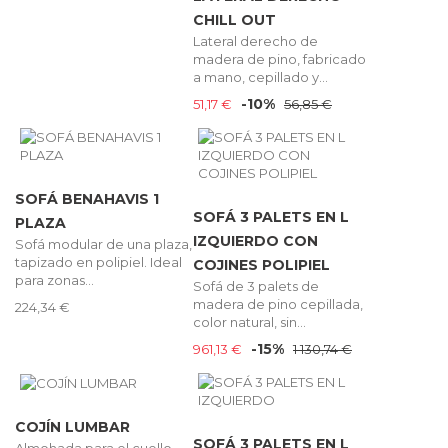
CHILL OUT
Lateral derecho de
madera de pino, fabricado
a mano, cepillado y...
-10%
51,17 €
56,85 €
SOFÁ BENAHAVIS 1
SOFÁ 3 PALETS EN L
PLAZA
IZQUIERDO CON
Sofá modular de una plaza,
tapizado en polipiel. Ideal
COJINES POLIPIEL
para zonas...
Sofá de 3 palets de
madera de pino cepillada,
224,34 €
color natural, sin...
-15%
961,13 €
1 130,74 €
COJÍN LUMBAR
SOFÁ 3 PALETS EN L