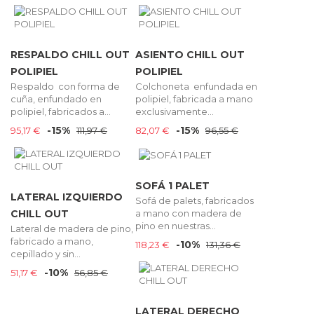
RESPALDO CHILL OUT
ASIENTO CHILL OUT
POLIPIEL
POLIPIEL
Respaldo con forma de
Colchoneta enfundada en
cuña, enfundado en
polipiel, fabricada a mano
polipiel, fabricados a...
exclusivamente...
-15%
-15%
95,17 €
111,97 €
82,07 €
96,55 €
SOFÁ 1 PALET
LATERAL IZQUIERDO
Sofá de palets, fabricados
a mano con madera de
CHILL OUT
pino en nuestras...
Lateral de madera de pino,
fabricado a mano,
-10%
118,23 €
131,36 €
cepillado y sin...
-10%
51,17 €
56,85 €
LATERAL DERECHO