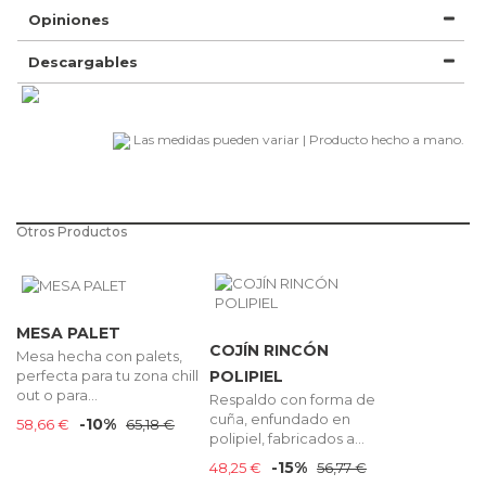
Opiniones
Descargables
Las medidas pueden variar | Producto hecho a mano.
Otros Productos
MESA PALET
COJÍN RINCÓN
Mesa hecha con palets,
perfecta para tu zona chill
POLIPIEL
out o para...
Respaldo con forma de
cuña, enfundado en
-10%
58,66 €
65,18 €
polipiel, fabricados a...
-15%
48,25 €
56,77 €