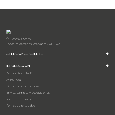
©SueñosZzz.com
Todos los derechos reservados 2015-2026
ATENCIÓN AL CLIENTE
INFORMACIÓN
Pagos y financiación
Aviso Legal
Términos y condiciones
Envíos, cambios y devoluciones
Política de cookies
Política de privacidad