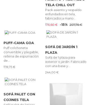
TELA CHILL OUT
Pack asiento y respaldo
enfundados en tela,
fabricados a mano...
-15%
176,60 €
207,76 €
PUFF-CAMA GOA
SOFÁ DE JARDÍN 1
Puff colchoneta
convertible y plegable,
PLAZA
rellena de espumación
Sofá de 1 plaza para
de...
exterior o jardín. Fabricado
con una base y...
178,75 €
244,00 €
SOFÁ PALET CON
COJINES TELA
Sofá palet de 1 plaza,