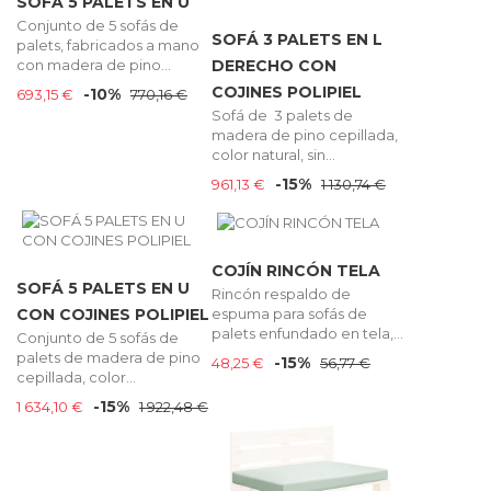
SOFÁ 5 PALETS EN U
Conjunto de 5 sofás de
SOFÁ 3 PALETS EN L
palets, fabricados a mano
con madera de pino...
DERECHO CON
COJINES POLIPIEL
-10%
693,15 €
770,16 €
Sofá de 3 palets de
madera de pino cepillada,
color natural, sin...
-15%
961,13 €
1 130,74 €
COJÍN RINCÓN TELA
SOFÁ 5 PALETS EN U
Rincón respaldo de
espuma para sofás de
CON COJINES POLIPIEL
palets enfundado en tela,...
Conjunto de 5 sofás de
palets de madera de pino
-15%
48,25 €
56,77 €
cepillada, color...
-15%
1 634,10 €
1 922,48 €