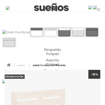
0
Respaldo
Polipiel
Asiento
Polipiel
JARDÍN
ASIENTO CHILL OUT POLIPIEL
Respaldo
-15%
y asiento
PROMOCIÓN
Lateral
Polipiel
Sillón Palet
1 plaza