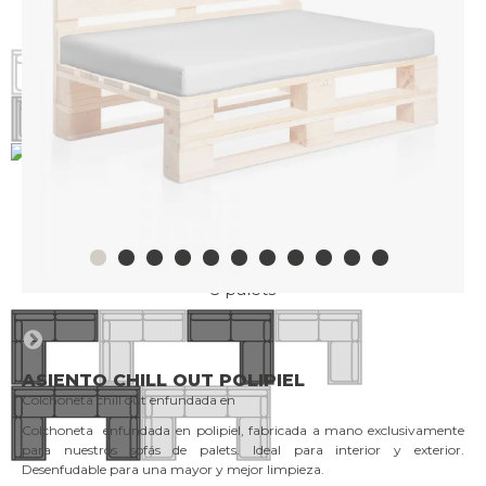
Sofá Palet
2 plazas
Sofá en "L"
Izquierdo
Sofá en "L"
Derecho
Sofá en "U"
5 palets
ASIENTO CHILL OUT POLIPIEL
Colchoneta chill out enfundada en
Colchoneta enfundada en polipiel, fabricada a mano exclusivamente
para nuestros sofás de palets. Ideal para interior y exterior.
Desenfudable para una mayor y mejor limpieza.