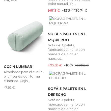
224,34 €
color natural, sin...
-15%
961,13 €
1 130,74 €
SOFÁ 3 PALETS EN L
IZQUIERDO
Sofá de 3 palets,
fabricados a mano con
madera de pino en
nuestras...
-10%
405,69 €
450,76 €
COJÍN LUMBAR
Almohada para el cuello
o lumbares, con forma
cilíndrica. Cojín...
47,62 €
SOFÁ 3 PALETS EN L
DERECHO
Sofá de 3 palets,
fabricados a mano con
madera de pino en