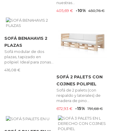
nuestras...
-10%
405,69 €
450,76 €
SOFÁ BENAHAVIS 2
PLAZAS
Sofá modular de dos
plazas, tapizado en
polipiel. Ideal para zonas...
416,08 €
SOFÁ 2 PALETS CON
COJINES POLIPIEL
Sofá de 2 palets (con
respaldo y laterales) de
madera de pino...
-15%
672,93 €
791,68 €