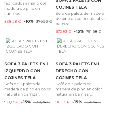
SOFÁ 2 PALETS CON
fabricados a mano con
COJINES TELA
madera de pino en
Sofá de palets de madera
nuestras...
de pino en color natural sin
-10%
338,58 €
376,20 €
barnizar,...
-15%
672,93 €
791,68 €
SOFÁ 3 PALETS EN L
SOFÁ 3 PALETS EN L
IZQUIERDO CON
DERECHO CON
COJINES TELA
COJINES TELA
Sofá de 3 palets de
Sofá de 3 palets de
madera de pino en color
madera de pino en color
natural sin barnizar,...
natural sin barnizar,...
-15%
-15%
961,13 €
1 130,74 €
961,13 €
1 130,74 €