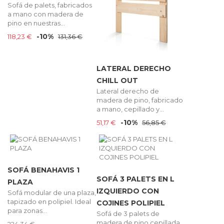
Sofá de palets, fabricados
a mano con madera de
pino en nuestras...
-10%
118,23 €
131,36 €
LATERAL DERECHO
CHILL OUT
Lateral derecho de
madera de pino, fabricado
a mano, cepillado y...
-10%
51,17 €
56,85 €
SOFÁ BENAHAVIS 1
SOFÁ 3 PALETS EN L
PLAZA
IZQUIERDO CON
Sofá modular de una plaza,
tapizado en polipiel. Ideal
COJINES POLIPIEL
para zonas...
Sofá de 3 palets de
madera de pino cepillada,