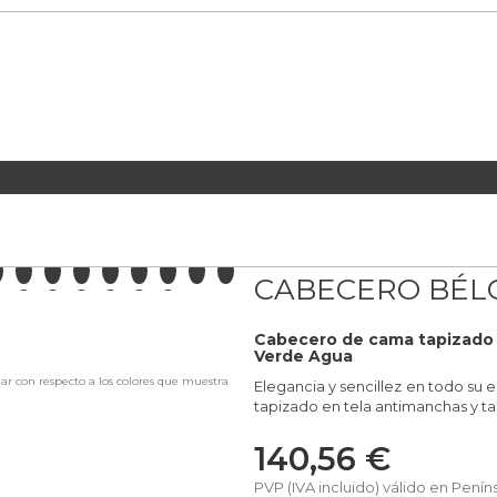
ERNOS, DE TELA Y POLIPIEL
CABECERO BÉLGICA
LA PENÍNSULA
CABECERO BÉL
A MANO
SA, SIN INTERMEDIARIOS
Cabecero de cama tapizado p
Verde Agua
iar con respecto a los colores que muestra
Elegancia y sencillez en todo su 
SFRUTAR EN TU HOGAR
tapizado en tela antimanchas y t
S
140,56 €
PVP (IVA incluido) válido en Penín