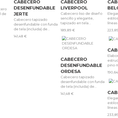
CABECERO
CABECERO
CAB
DESENFUNDABLE
LIVERPOOL
BEL
cero
JERTE
Cabecero liso de diseño
Elega
l de
sencillo y elegante,
estil
Cabecero tapizado
tapizado en tela...
líneas 
desenfundable con funda
de tela (incluida) de...
189,89 €
223,8
141,48 €
CAB
Elabo
CABECERO
estru
DESENFUNDABLE
pino m
ORDESA
190,6
Cabecero tapizado
desenfundable con funda
de tela (incluida) de...
CAB
141,48 €
Elega
estil
líneas 
233,8