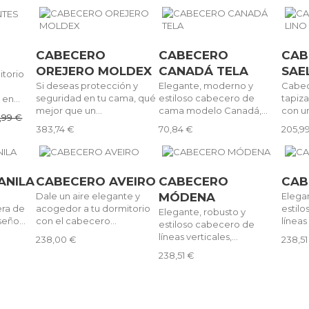
CABECERO
CABECERO
CAB
OREJERO MOLDEX
CANADÁ TELA
SAE
itorio
Si deseas protección y
Elegante, moderno y
Cabec
seguridad en tu cama, qué
estiloso cabecero de
tapiza
en...
mejor que un...
cama modelo Canadá,...
con un
1,99 €
383,74 €
70,84 €
205,9
ANILA
CABECERO AVEIRO
CABECERO
CAB
Dale un aire elegante y
MÓDENA
Elega
era de
acogedor a tu dormitorio
estil
Elegante, robusto y
eño...
con el cabecero...
líneas
estiloso cabecero de
líneas verticales,...
238,00 €
238,51
238,51 €