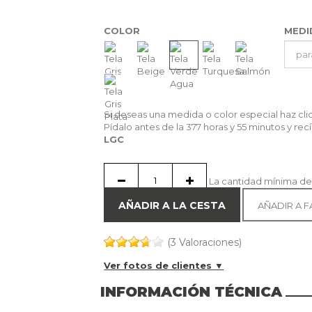
COLOR
MED
Si deseas una medida o color especial haz cl
Pídalo antes de la
377 horas y 55 minutos
y rec
LGC
La cantidad mínima de
AÑADIR A LA CESTA
AÑADIR A 
(3 Valoraciones)
Ver fotos de clientes ▼
INFORMACIÓN TÉCNICA