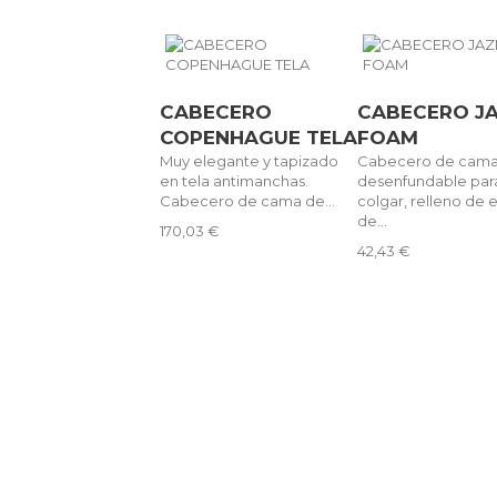
CABECERO
CABECERO J
COPENHAGUE TELA
FOAM
Muy elegante y tapizado
Cabecero de cam
en tela antimanchas.
desenfundable par
Cabecero de cama de...
colgar, relleno de
de...
170,03 €
42,43 €