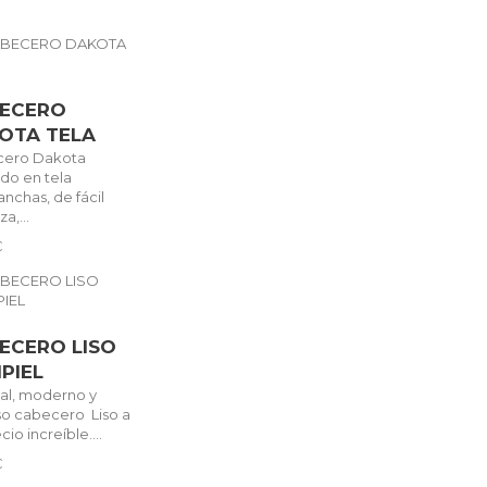
ECERO
OTA TELA
cero Dakota
ado en tela
nchas, de fácil
a,...
€
ECERO LISO
IPIEL
nal, moderno y
oso cabecero Liso a
cio increíble....
€