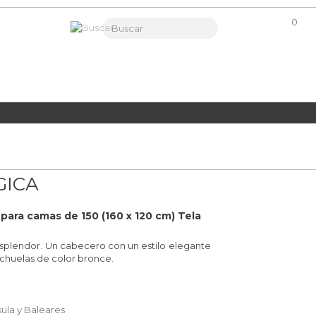
0
GICA
ara camas de 150 (160 x 120 cm) Tela
esplendor. Un cabecero con un estilo elegante
achuelas de color bronce.
sula y Baleares