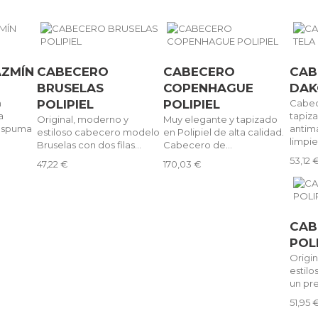
AZMÍN
CABECERO
CABECERO
CAB
BRUSELAS
COPENHAGUE
DAK
a
POLIPIEL
POLIPIEL
Cabe
a
tapiz
Original, moderno y
Muy elegante y tapizado
 espuma
antima
estiloso cabecero modelo
en Polipiel de alta calidad.
limpiez
Bruselas con dos filas...
Cabecero de...
53,12 
47,22 €
170,03 €
CAB
POL
Origi
estil
un pre
51,95 