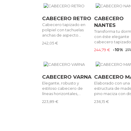
CABECERO RETRO
CABECERO
Cabecero tapizado en
NANTES
polipiel con tachuelas
Transforma tu dorm
anchas de aspecto...
con éste elegante
cabecero tapizado 
242,05 €
-10%
244,79 €
27
CABECERO VARNA
CABECERO M
Elegante, robusto y
Elaborado con una
estiloso cabecero de
estructura de mad
líneas horizontales,...
pino maciza con dis
223,89 €
236,15 €