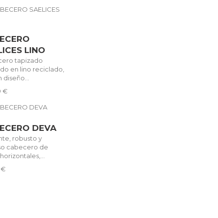
ECERO
LICES LINO
ero tapizado
do en lino reciclado,
 diseño...
9 €
ECERO DEVA
nte, robusto y
oso cabecero de
 horizontales,...
 €