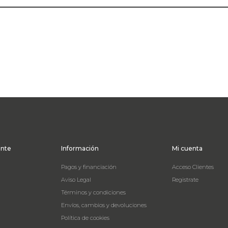
ente
Información
Mi cuenta
Pagos y financiación
Acceso Clientes
Aviso Legal
Registrate
Términos y condiciones
Envíos, cambios y devoluciones
Política de cookies