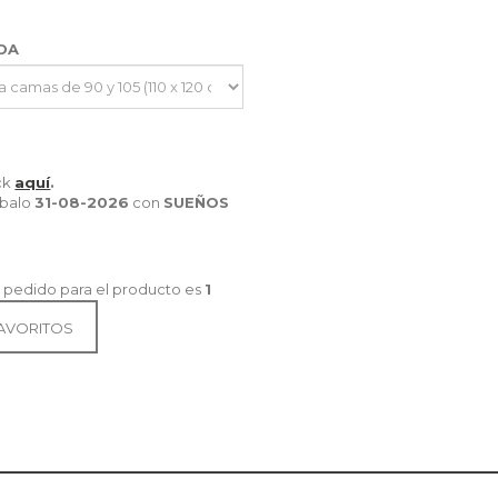
IDA
ick
aquí
.
íbalo
31-08-2026
con
SUEÑOS
 pedido para el producto es
1
FAVORITOS