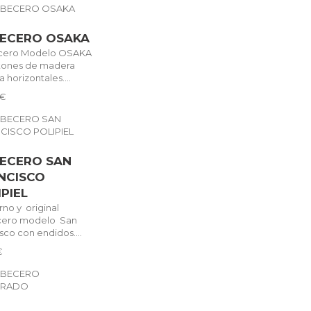
ECERO OSAKA
cero Modelo OSAKA
stones de madera
 horizontales....
 €
ECERO SAN
NCISCO
IPIEL
no y original
cero modelo San
sco con endidos....
€