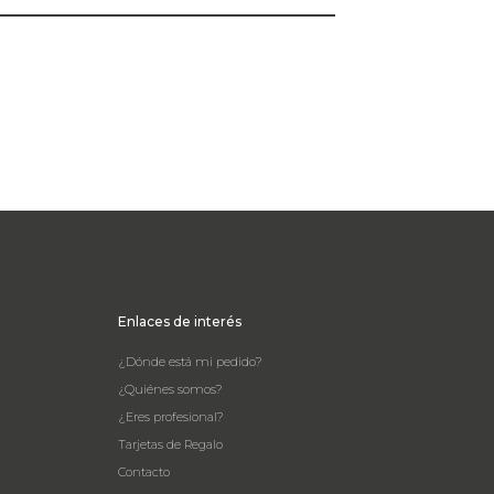
Enlaces de interés
¿Dónde está mi pedido?
¿Quiénes somos?
¿Eres profesional?
Tarjetas de Regalo
Contacto