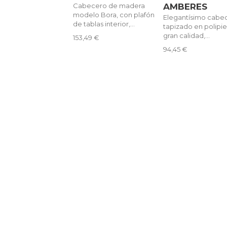
Cabecero de madera
AMBERES
modelo Bora, con plafón
Elegantísimo cabe
de tablas interior,...
tapizado en polipie
gran calidad,...
153,49 €
94,45 €