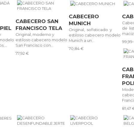
CABECERO
CAB
CABECERO SAN
MUNICH
Cabe
PIEL
FRANCISCO TELA
de li
Original, sofisticado y
maciza
y
Original, moderno y
estiloso cabecero modelo
 modelo
estiloso cabecero modelo
Munich a un...
99,99
....
San Francisco con...
70,84 €
77,92 €
CAB
FRA
POL
Moder
cabe
Franci
81,47 