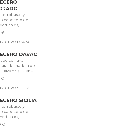
ECERO
GRADO
nte, robusto y
oso cabecero de
verticales,...
9 €
ECERO DAVAO
rado con una
ctura de madera de
aciza y rejilla en...
4 €
ECERO SICILIA
nte, robusto y
oso cabecero de
verticales,...
9 €